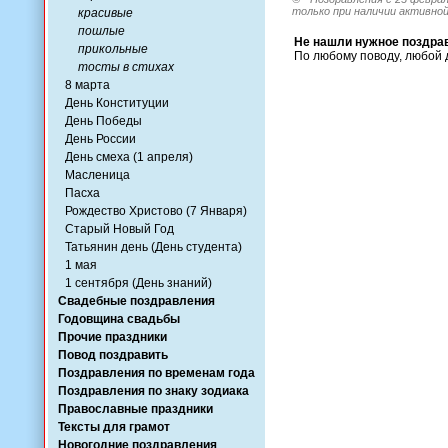
только при наличии активной
красивые
пошлые
Не нашли нужное поздра
прикольные
По любому поводу, любой 
тосты в стихах
8 марта
День Конституции
День Победы
День России
День смеха (1 апреля)
Масленица
Пасха
Рождество Христово (7 Января)
Старый Новый Год
Татьянин день (День студента)
1 мая
1 сентября (День знаний)
Свадебные поздравления
Годовщина свадьбы
Прочие праздники
Повод поздравить
Поздравления по временам года
Поздравления по знаку зодиака
Православные праздники
Тексты для грамот
Новогодние поздравления