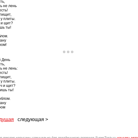
ть,
ь не лень
есть!
 пищит,
 у плиты.
ч и щит?
шь ты!
блом.
рану
ром!
й День
ть,
ь не лень:
есть!
 пищит,
 у плиты.
еч и щит?
лишь ты!
облом.
рану
ром
дущая
следующая >
ля тестю написаны специально для праздничного портала SuperTosty.ru
нашими авт