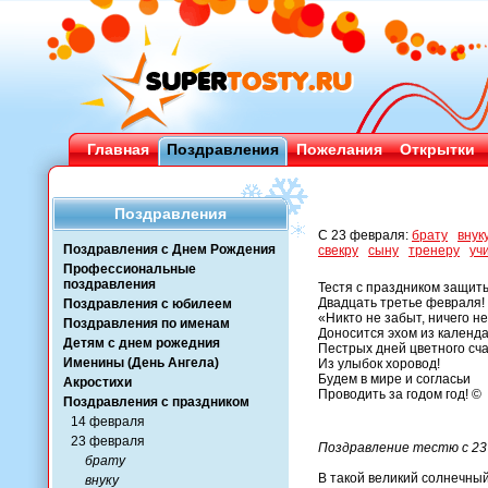
Главная
Поздравления
Пожелания
Открытки
Поздравления
С 23 февраля:
брату
внук
Поздравления с Днем Рождения
свекру
сыну
тренеру
уч
Профессиональные
поздравления
Тестя с праздником защит
Двадцать третье февраля!
Поздравления с юбилеем
«Никто не забыт, ничего н
Поздравления по именам
Доносится эхом из кален
Детям с днем рожедния
Пестрых дней цветного сча
Именины (День Ангела)
Из улыбок хоровод!
Будем в мире и согласьи
Акростихи
Проводить за годом год! ©
Поздравления с праздником
14 февраля
23 февраля
Поздравление тестю с 23
брату
В такой великий солнечны
внуку