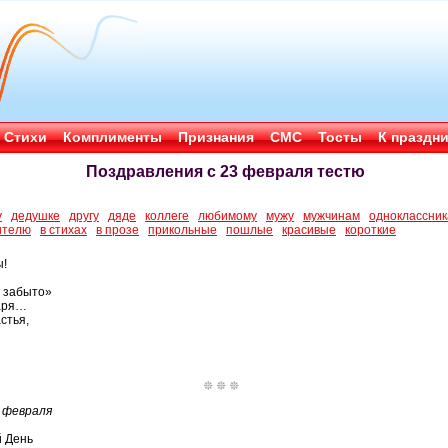
Стихи
Комплименты
Признания
СМС
Тосты
К праздн
Поздравления с 23 февраля тестю
у
дедушке
другу
дяде
коллеге
любимому
мужу
мужчинам
одноклассни
ителю
в стихах
в прозе
прикольные
пошлые
красивые
короткие
ы!
е забыто»
даря…
стья,
 февраля
й День