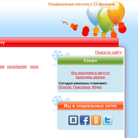
Поздравления тестю с 23 февраля
ику
Поиск по сайту
Скоро
кам
начальнику
папе
Все праздники в августе
Календарь именин
Сегодня именины отмечают:
Игнатий
,
Прасковья
,
Фёдор
Мы в социальных сетях