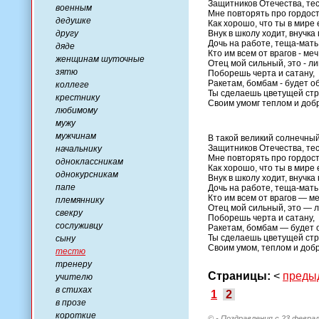
Защитников Отечества, тес
военным
Мне повторять про гордост
дедушке
Как хорошо, что ты в мире 
другу
Внук в школу ходит, внучка
Дочь на работе, теща-мать
дяде
Кто им всем от врагов - ме
женщинам шуточные
Отец мой сильный, это - ли
зятю
Поборешь черта и сатану,
Ракетам, бомбам - будет о
коллеге
Ты сделаешь цветущей ст
крестнику
Своим умомг теплом и доб
любимому
мужу
мужчинам
В такой великий солнечны
Защитников Отечества, тес
начальнику
Мне повторять про гордост
одноклассникам
Как хорошо, что ты в мире 
однокурсникам
Внук в школу ходит, внучка
папе
Дочь на работе, теща-мать
Кто им всем от врагов — м
племяннику
Отец мой сильный, это — 
свекру
Поборешь черта и сатану,
сослуживцу
Ракетам, бомбам — будет 
Ты сделаешь цветущей ст
сыну
Своим умом, теплом и доб
тестю
тренеру
Страницы:
<
преды
учителю
в стихах
1
2
в прозе
короткие
© - Поздравления с 23 февра