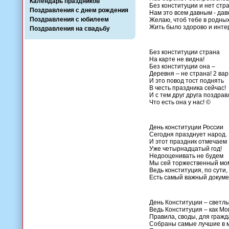
Календарь праздников
Без конституции и нет стр
Поздравления с днем рождения
Нам это всем давным - дав
Поздравления с юбилеем
Желаю, чтоб тебе в родных
Жить было здорово и инте
Поздравления на свадьбу
Без конституции страна
На карте не видна!
Без конституции она –
Деревня – не страна! 2 вар
И это повод тост поднять
В честь праздника сейчас!
И с тем друг друга поздрав
Что есть она у нас! ©
День конституции России
Сегодня празднует народ.
И этот праздник отмечаем
Уже четырнадцатый год!
Недооценивать не будем
Мы сей торжественный мо
Ведь конституция, по сути,
Есть самый важный докуме
День Конституции – светл
Ведь Конституция – как Мо
Правила, своды, для гражд
Собраны самые лучшие в 