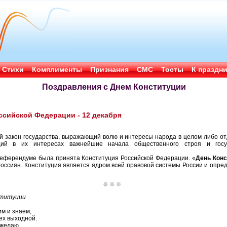
Стихи
Комплименты
Признания
СМС
Тосты
К праздн
Поздравления с Днем Конституции
ссийской Федерации - 12 декабря
ой закон государства, выражающий волю и интересы народа в целом либо о
ий в их интересах важнейшие начала общественного строя и госуд
референдуме была принята Конституция Российской Федерации. «
День Конс
россиян. Конституция является ядром всей правовой системы России и опре
ституции
м и знаем,
ех выходной.
 желаю