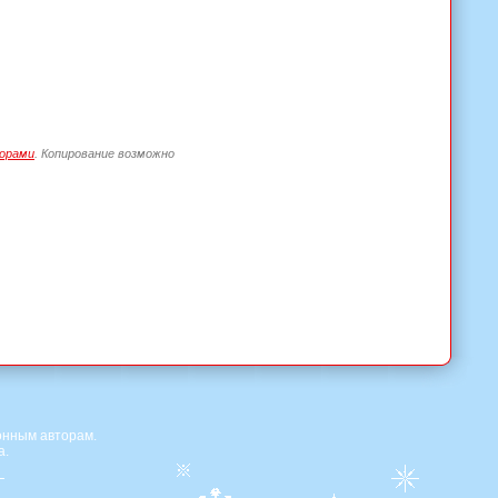
орами
. Копирование возможно
онным авторам.
а.