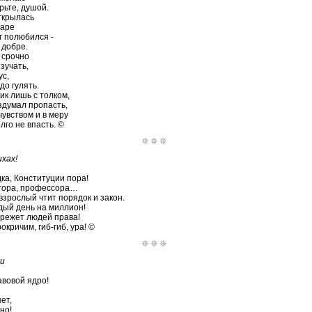
рьте, душой.
открылась
даре
г полюбился -
 добре.
 срочно
зучать,
ус,
до гулять.
ик лишь с толком,
здумал пропасть,
чувством и в меру
лго не впасть. ©
хах!
ка, Конституции пора!
ктора, профессора…
зрослый чтит порядок и закон.
дый день на миллион!
ережет людей права!
кричим, гиб-гиб, ура! ©
ии
авовой ядро!
ет,
но!