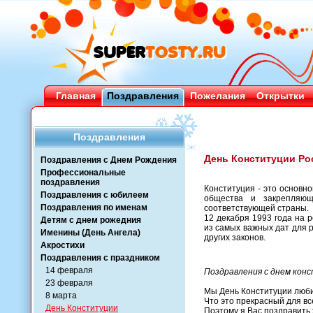
Главная
Поздравления
Пожелания
Открытки
Поздравления
День Конституции Ро
Поздравления с Днем Рождения
Профессиональные
поздравления
Конституция - это основн
Поздравления с юбилеем
общества и закрепляющ
Поздравления по именам
соответствующей страны.
12 декабря 1993 года на 
Детям с днем рожедния
из самых важных дат для 
Именины (День Ангела)
других законов.
Акростихи
Поздравления с праздником
14 февраля
Поздравления с днем кон
23 февраля
Мы День Конституции люби
8 марта
Что это прекрасный для вс
День Конституции
Поэтому я Вас поздравить