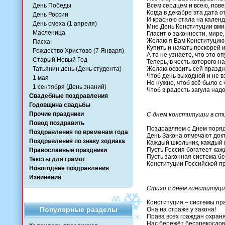
День Победы
Всем сердцем и всею, пове
Когда в декабре эта дата 
День России
И красною стала на кален
День смеха (1 апреля)
Мне День Конституции вми
Масленица
Гласит о законности, мире,
Желаю я Вам Конституцию
Пасха
Купить и начать поскорей и
Рождество Христово (7 Января)
А то не узнаете, что это оп
Старый Новый Год
Теперь, в честь которого на
Татьянин день (День студента)
Желаю освоить сей праздн
Чтоб день выходной и не в
1 мая
Но нужно, чтоб всё было с 
1 сентября (День знаний)
Чтоб в радость загула надо
Свадебные поздравления
Годовщина свадьбы
Прочие праздники
С днем конституции в сти
Повод поздравить
Поздравляем с Днем поряд
Поздравления по временам года
День Закона отмечают до
Поздравления по знаку зодиака
Каждый школьник, каждый в
Пусть Россия богатеет каж
Православные праздники
Пусть законная система б
Тексты для грамот
Конституции Российской про
Новогодние поздравления
Извинения
Стихи с днем конституц
Конституция – системы пр
Популярные разделы
Она на страже у закона!
Права всех граждан охраня
Нас бережёт беспрекослов