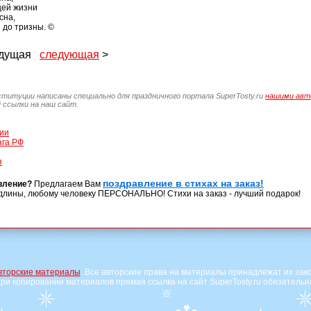
щей жизни
сна,
 до тризны. ©
ыдущая
следующая
>
ституции написаны специально для праздничного портала SuperTosty.ru
нашими авт
 ссылки на наш сайт.
ии
ага РФ
я
поздравление в стихах на заказ!
вление?
Предлагаем Вам
длины, любому человеку ПЕРСОНАЛЬНО! Стихи на заказ - лучший подарок!
вторские материалы
. Все авторские права на материалы принадлежат их зак
ри копировании материалов прямая ссылка на сайт SuperTosty.ru обязательн