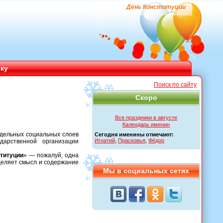
День Конституции
ику
Поиск по сайту
Скоро
Все праздники в августе
Календарь именин
тдельных социальных слоев
Сегодня именины отмечают:
Игнатий
,
Прасковья
,
Фёдор
арственной организации
титуции
» — пожалуй, одна
деляет смысл и содержание
Мы в социальных сетях