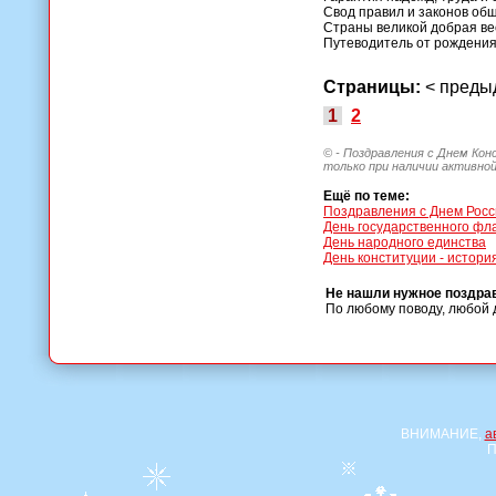
Свод правил и законов об
Страны великой добрая ве
Путеводитель от рождения
Страницы:
< пред
1
2
© - Поздравления с Днем Кон
только при наличии активной
Ещё по теме:
Поздравления с Днем Росс
День государственного фл
День народного единства
День конституции - истори
Не нашли нужное поздра
По любому поводу, любой 
ВНИМАНИЕ,
а
П