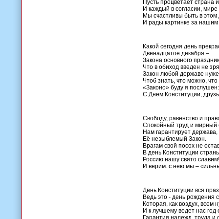
Пусть процветает страна и
И каждый в согласии, мире
Мы счастливы быть в этом
И рады картинке за нашим
Какой сегодня день прекра
Двенадцатое декабря –
Закона основного праздник
Что в обиход введен не зря
Закон любой державе нуже
Чтоб знать, что можно, что
«Законо» буду я послушен:
С Днем Конституции, друзь
Свободу, равенство и прав
Спокойный труд и мирный 
Нам гарантирует держава,
Её незыблемый Закон.
Врагам свой посох не оста
В день Конституции стран
Россию нашу свято славим
И верим: с нею мы – сильн
День Конституции вся праз
Ведь это - день рождения 
Которая, как воздух, всем 
И к лучшему ведет нас год 
Гарантия надежд, труда и 