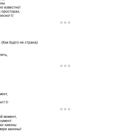
аны
но известно!
 просторах,
ресно! ©
. (Как будто не страна)
лять,
мент,
нт! ©
ый момент,
нумент:
ан законы
мире каноны!