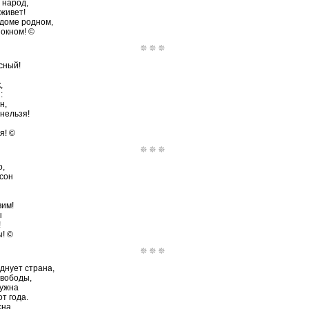
 народ,
 живет!
 доме родном,
 окном! ©
сный!
,
:
н,
 нельзя!
я! ©
о,
сон
вим!
ы
!
ы! ©
днует страна,
свободы,
нужна
от года.
сна,