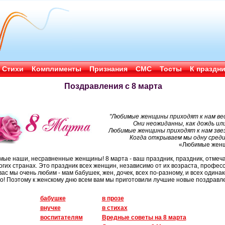
Стихи
Комплименты
Признания
СМС
Тосты
К праздн
Поздравления с 8 марта
"Любимые женщины приходят к нам ве
Они неожиданны, как дождь или
Любимые женщины приходят к нам зве
Когда открываем мы одну среди 
«Любимые жен
ые наши, несравненные женщины! 8 марта - ваш праздник, праздник, отме
огих странах. Это праздник всех женщин, независимо от их возраста, професс
вас мы очень любим - мам бабушек, жен, дочек, всех по-разному, и всех одина
о! Поэтому к женскому дню всем вам мы приготовили лучшие новые поздравл
бабушке
в прозе
внучке
в стихах
воспитателям
Вредные советы на 8 марта