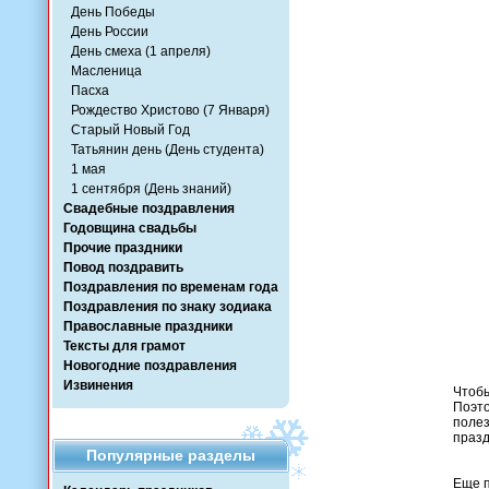
День Победы
День России
День смеха (1 апреля)
Масленица
Пасха
Рождество Христово (7 Января)
Старый Новый Год
Татьянин день (День студента)
1 мая
1 сентября (День знаний)
Свадебные поздравления
Годовщина свадьбы
Прочие праздники
Повод поздравить
Поздравления по временам года
Поздравления по знаку зодиака
Православные праздники
Тексты для грамот
Новогодние поздравления
Извинения
Чтобы
Поэто
полез
празд
Популярные разделы
Еще п