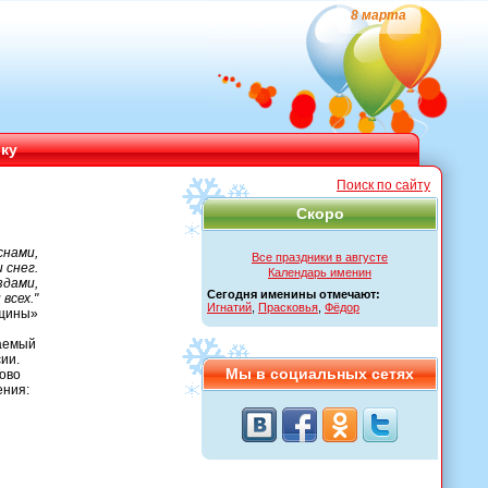
8 марта
ику
Поиск по сайту
Скоро
снами,
Все праздники в августе
 снег.
Календарь именин
здами,
Сегодня именины отмечают:
всех."
Игнатий
,
Прасковья
,
Фёдор
щины»
чаемый
ии.
Мы в социальных сетях
ково
ения: