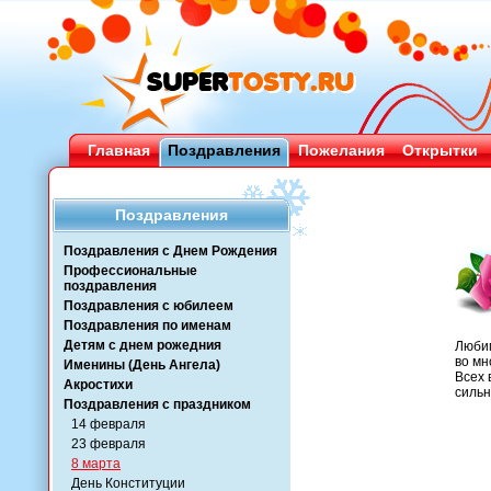
Главная
Поздравления
Пожелания
Открытки
Поздравления
Поздравления с Днем Рождения
Профессиональные
поздравления
Поздравления с юбилеем
Поздравления по именам
Детям с днем рожедния
Любим
во мн
Именины (День Ангела)
Всех 
Акростихи
сильн
Поздравления с праздником
14 февраля
23 февраля
8 марта
День Конституции