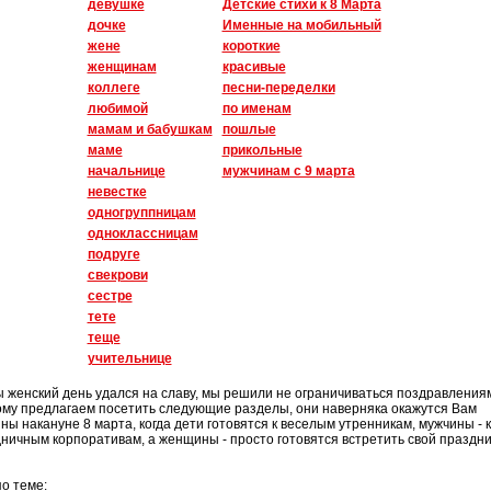
девушке
Детские стихи к 8 Марта
дочке
Именные на мобильный
жене
короткие
женщинам
красивые
коллеге
песни-переделки
любимой
по именам
мамам и бабушкам
пошлые
маме
прикольные
начальнице
мужчинам с 9 марта
невестке
одногруппницам
одноклассницам
подруге
свекрови
сестре
тете
теще
учительнице
 женский день удался на славу, мы решили не ограничиваться поздравления
му предлагаем посетить следующие разделы, они наверняка окажутся Вам
ны накануне 8 марта, когда дети готовятся к веселым утренникам, мужчины - к
ничным корпоративам, а женщины - просто готовятся встретить свой праздни
о теме: