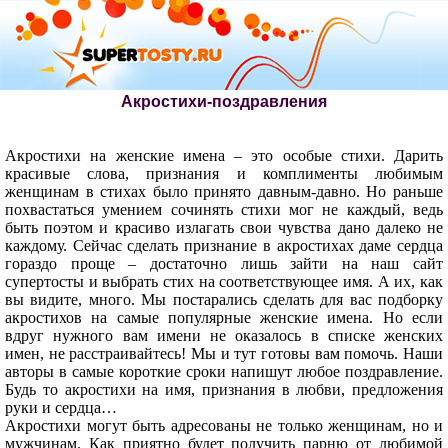
Акростихи-поздравления
Акростихи на женские имена – это особые стихи. Дарить
красивые слова, признания и комплименты любимым
женщинам в стихах было принято давным-давно. Но раньше
похвастаться умением сочинять стихи мог не каждый, ведь
быть поэтом и красиво излагать свои чувства дано далеко не
каждому. Сейчас сделать признание в акростихах даме сердца
гораздо проще – достаточно лишь зайти на наш сайт
супертосты и выбрать стих на соответствующее имя. А их, как
вы видите, много. Мы постарались сделать для вас подборку
акростихов на самые популярные женские имена. Но если
вдруг нужного вам имени не оказалось в списке женских
имен, не расстраивайтесь! Мы и тут готовы вам помочь. Наши
авторы в самые короткие сроки напишут любое поздравление.
Будь то акростихи на имя, признания в любви, предложения
руки и сердца…
Акростихи могут быть адресованы не только женщинам, но и
мужчинам. Как приятно будет получить парню от любимой