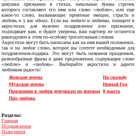
девушки признание в стихах, начальные буквы строчек
которого составляют его имя или слово «люблю», или еще
какое-то слово, вызывающее приятные эмоции, страсть и
любовь и у вас обоих. Если вы любите и любимы, поищите в
акростихах для мужчин поздравление или признание,
подходящее вам, и будьте уверены, ваш партнер не останется
равнодушен к этим по-особому трогательным словам.
Акростихи могут быть написаны как на имя вашей половинки,
так и на любое слово, которое вы сочтете необходимым для
поздравления-подарка. Это могут быть названия праздников,
разнообразные фразы и даже предложения, содержащие слово
«люблю» и «любовь». Выбирайте акростихи и дарите
любимым радость!
Женские имена
На свадьбу
Мужские имена
Новый Год
Признания в любви девушкам по именам
8 марта
Про любовь
Разделы:
Главная
Поздравления
Пожелания