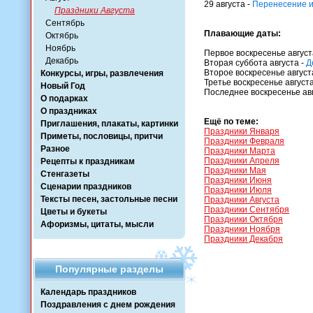
29 августа -
Перенесение и
Праздники Августа
Сентябрь
Плавающие даты:
Октябрь
Ноябрь
Первое воскресенье август
Декабрь
Вторая суббота августа -
Д
Второе воскресенье август
Конкурсы, игры, развлечения
Третье воскресенье августа
Новый Год
Последнее воскресенье авг
О подарках
О праздниках
Ещё по теме:
Приглашения, плакаты, картинки
Праздники Января
Приметы, пословицы, притчи
Праздники Февраля
Разное
Праздники Марта
Праздники Апреля
Рецепты к праздникам
Праздники Мая
Стенгазеты
Праздники Июня
Сценарии праздников
Праздники Июля
Тексты песен, застольные песни
Праздники Августа
Праздники Сентября
Цветы и букеты
Праздники Октября
Афоризмы, цитаты, мысли
Праздники Ноября
Праздники Декабря
Популярные разделы
Календарь праздников
Поздравления с днем рождения