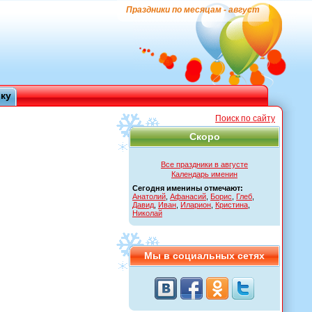
Праздники по месяцам - август
ику
Поиск по сайту
Скоро
Все праздники в августе
Календарь именин
Сегодня именины отмечают:
Анатолий
,
Афанасий
,
Борис
,
Глеб
,
Давид
,
Иван
,
Иларион
,
Кристина
,
Николай
Мы в социальных сетях