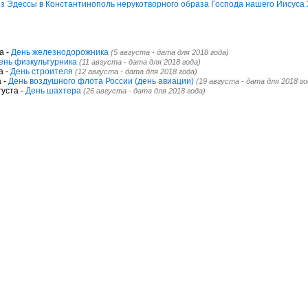
з Эдессы в Константинополь нерукотворного образа Господа нашего Иисуса
а -
День железнодорожника
(5 августа - дата для 2018 года)
ень физкультурника
(11 августа - дата для 2018 года)
а -
День строителя
(12 августа - дата для 2018 года)
 -
День воздушного флота России (день авиации)
(19 августа - дата для 2018 го
уста -
День шахтера
(26 августа - дата для 2018 года)