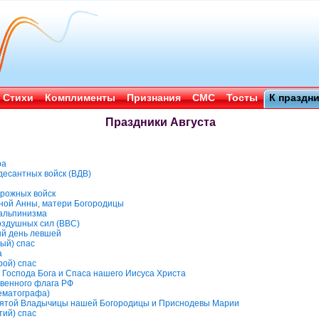
Стихи
Комплименты
Признания
СМС
Тосты
К праздн
Праздники Августа
ра
десантных войск (ВДВ)
рожных войск
ной Анны, матери Богородицы
альпинизма
оздушных сил (ВВС)
й день левшей
ый) спас
а
рой) спас
Господа Бога и Спаса нашего Иисуса Христа
твенного флага РФ
нематографа)
вятой Владычицы нашей Богородицы и Приснодевы Марии
тий) спас