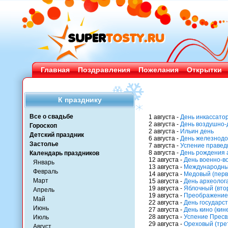
Главная
Поздравления
Пожелания
Открытки
К празднику
Все о свадьбе
1 августа -
День инкассато
2 августа -
День воздушно-
Гороскоп
2 августа -
Ильин день
Детский праздник
6 августа -
День железнодо
Застолье
7 августа -
Успение правед
8 августа -
День рождения 
Календарь праздников
12 августа -
День военно-в
Январь
13 августа -
Международны
Февраль
14 августа -
Медовый (перв
Март
15 августа -
День археолог
19 августа -
Яблочный (вто
Апрель
19 августа -
Преображение 
Май
22 августа -
День государс
Июнь
27 августа -
День кино (ки
28 августа -
Успение Прес
Июль
29 августа -
Ореховый (тре
Август