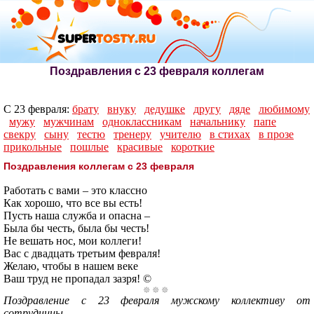
Поздравления с 23 февраля коллегам
С 23 февраля:
брату
внуку
дедушке
другу
дяде
любимому
мужу
мужчинам
одноклассникам
начальнику
папе
свекру
сыну
тестю
тренеру
учителю
в стихах
в прозе
прикольные
пошлые
красивые
короткие
Поздравления коллегам с 23 февраля
Работать с вами – это классно
Как хорошо, что все вы есть!
Пусть наша служба и опасна –
Была бы честь, была бы честь!
Не вешать нос, мои коллеги!
Вас с двадцать третьим февраля!
Желаю, чтобы в нашем веке
Ваш труд не пропадал зазря! ©
Поздравление с 23 февраля мужскому коллективу от
сотрудницы