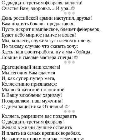
С двадцать третьим февраля, коллега!
Счастья Вам, здоровья… И ура! ©
День российской армии наступил, друзья!
Вам поднять бокалы предлагаю я.
Пусть искрит шампанское, блещет фейерверк,
Будет небо мирное нынче и вовек!
Мы, коллеги, служим тут плечом к плечу.
По такому случаю что сказать хочу:
Здесь наш фронт-работа, ну а мы - бойцы,
Ловкие и смелые мастера-спецы! ©
Драгоценный наш коллега!
Мы сегодня Вам сдаемся
И, как супер-пупер-мега,
Коллективно признаемся:
Мы всей женской половиной
В Вашу влюблены харизму!
Поздравляем, наш мужчина!
С днем защитника Отчизны! ©
Коллега, разрешите вас поздравить
С двадцать третьим февраля!
Желаю в жизни лучшее оставить
И плыть на самых крепких кораблях,
Название которым «сила», «смелость»,