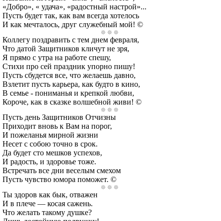
«Добро», « удача», «радостный настрой»...
Пусть будет так, как вам всегда хотелось
И как мечталось, друг служебный мой! ©
Коллегу поздравить с тем днем февраля,
Что датой Защитников кличут не зря,
Я прямо с утра на работе спешу,
Стихи про сей праздник упорно пишу!
Пусть сбудется все, что желаешь давно,
Взлетит пусть карьера, как будто в кино,
В семье - пониманья и крепкой любви,
Короче, как в сказке волшебной живи! ©
Пусть день Защитников Отчизны
Приходит вновь к Вам на порог,
И пожеланья мирной жизни
Несет с собою точно в срок.
Да будет сто мешков успехов,
И радость, и здоровье тоже.
Встречать все дни веселым смехом
Пусть чувство юмора поможет. ©
Ты здоров как бык, отважен
И в плече — косая сажень.
Что желать такому душке?