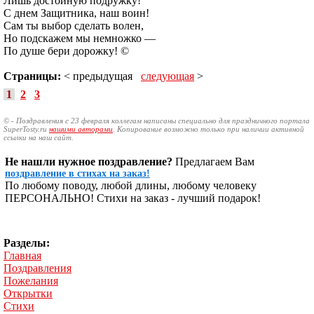
Лишь достойную подружку!
С днем Защитника, наш воин!
Сам ты выбор сделать волен,
Но подскажем мы немножко —
По душе бери дорожку! ©
Страницы:
< предыдущая
следующая
>
1
2
3
© - Поздравления с 23 февраля коллегам написаны специально для праздничного портала
SuperTosty.ru
нашими авторами
. Копирование возможно только при наличии активной
ссылки на наш сайт.
Не нашли нужное поздравление?
Предлагаем Вам
поздравление в стихах на заказ!
По любому поводу, любой длины, любому человеку
ПЕРСОНАЛЬНО! Стихи на заказ - лучший подарок!
Разделы:
Главная
Поздравления
Пожелания
Открытки
Стихи