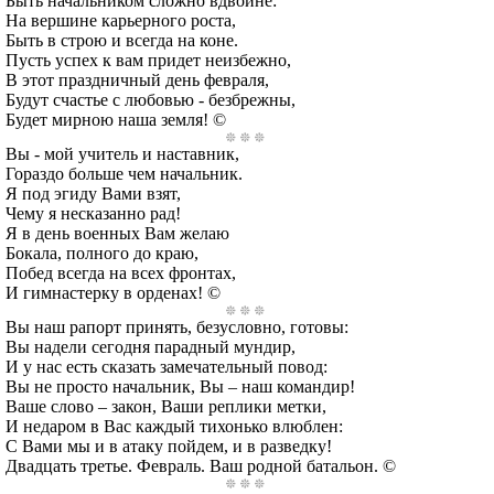
Быть начальником сложно вдвойне:
На вершине карьерного роста,
Быть в строю и всегда на коне.
Пусть успех к вам придет неизбежно,
В этот праздничный день февраля,
Будут счастье с любовью - безбрежны,
Будет мирною наша земля! ©
Вы - мой учитель и наставник,
Гораздо больше чем начальник.
Я под эгиду Вами взят,
Чему я несказанно рад!
Я в день военных Вам желаю
Бокала, полного до краю,
Побед всегда на всех фронтах,
И гимнастерку в орденах! ©
Вы наш рапорт принять, безусловно, готовы:
Вы надели сегодня парадный мундир,
И у нас есть сказать замечательный повод:
Вы не просто начальник, Вы – наш командир!
Ваше слово – закон, Ваши реплики метки,
И недаром в Вас каждый тихонько влюблен:
С Вами мы и в атаку пойдем, и в разведку!
Двадцать третье. Февраль. Ваш родной батальон. ©