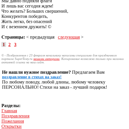
Мы давно подняли флаги
И лишь вас сегодня ждем!
Что желать? Больших свершений,
Конкурентов победить,
Жить легко, без опасений
И с везением дружить! ©
Страницы:
< предыдущая
следующая
>
1
2
3
© - Поздравления с 23 февраля начальнику написаны специально для праздничного
портала SuperTosty.ru
нашими авторами
. Копирование возможно только при наличии
активной ссылки на наш сайт.
Не нашли нужное поздравление?
Предлагаем Вам
поздравление в стихах на заказ!
По любому поводу, любой длины, любому человеку
ПЕРСОНАЛЬНО! Стихи на заказ - лучший подарок!
Разделы:
Главная
Поздравления
Пожелания
Открытки