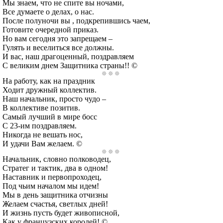
Мы знаем, что не спите вы ночами,
Все думаете о делах, о нас.
После полуночи вы , подкрепившись чаем,
Готовите очередной приказ.
Но вам сегодня это запрещаем –
Гулять и веселиться все должны.
И вас, наш драгоценный, поздравляем
С великим днем Защитника страны!! ©
На работу, как на праздник
Ходит дружный коллектив.
Наш начальник, просто чудо –
В коллективе позитив.
Самый лучший в мире босс
С 23-им поздравляем.
Никогда не вешать нос,
И удачи Вам желаем. ©
Начальник, словно полководец,
Стратег и тактик, два в одном!
Наставник и первопроходец,
Под чьим началом мы идем!
Мы в день защитника отчизны
Желаем счастья, светлых дней!
И жизнь пусть будет живописной,
Как у французских королей! ©