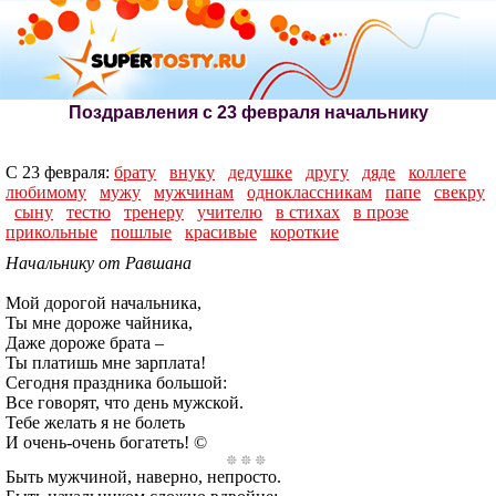
Поздравления с 23 февраля начальнику
С 23 февраля:
брату
внуку
дедушке
другу
дяде
коллеге
любимому
мужу
мужчинам
одноклассникам
папе
свекру
сыну
тестю
тренеру
учителю
в стихах
в прозе
прикольные
пошлые
красивые
короткие
Начальнику от Равшана
Мой дорогой начальника,
Ты мне дороже чайника,
Даже дороже брата –
Ты платишь мне зарплата!
Сегодня праздника большой:
Все говорят, что день мужской.
Тебе желать я не болеть
И очень-очень богатеть! ©
Быть мужчиной, наверно, непросто.