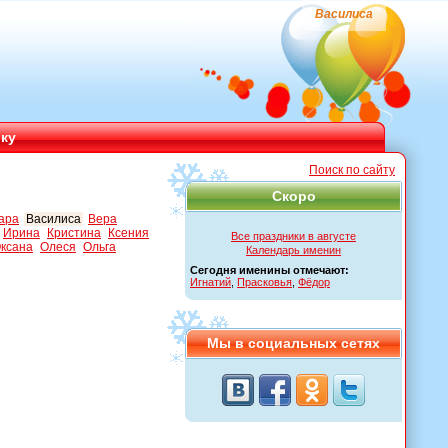
Василиса
ику
Поиск по сайту
Скоро
ара
Василиса
Вера
Ирина
Кристина
Ксения
Все праздники в августе
ксана
Олеся
Ольга
Календарь именин
Сегодня именины отмечают:
Игнатий
,
Прасковья
,
Фёдор
Мы в социальных сетях