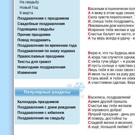
На свадьбу
Новый Год
В
асильки в пшеничном поле
8 марта
А
я вижу в этом чуде синие 
С
ила чувств переполняет. Т
Поздравления с праздником
И
, спеша тебя поздравить,
Свадебные поздравления
Л
икованьем дом наполнен: 
Годовщина свадьбы
И
скренне тебе желаю и здо
С
частье балует не часто, и
Прочие праздники
А
ты верь всегда в удачу - 
Повод поздравить
Поздравления по временам года
Поздравления по знаку зодиака
В
ерю я, что ты будешь мое
Православные праздники
А
когда так случится однаж
С
неба тучи уйдут – я разв
Тексты для грамот
И
пусть солнце о чувствах 
Новогодние поздравления
Л
ишь тебя я во снах своих 
Извинения
И
меня ты в них за руку де
С
тань моей: я тебя не обиж
А
счастливою сделаю. Вер
Популярные разделы
В
асилиса, поздравляем!
А
рмия друзей пришла.
Календарь праздников
С
частья мы тебе желаем
Поздравления с днем рождения
И
огромного добра!
Поздравления с юбилеем
Л
учший праздник - день р
Поздравления на свадьбу
И
поверь, достойна ты
С
ладкой жизни и везения,
А
ещё, большой любви! ©