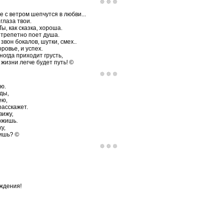
 с ветром шепчутся в любви...
глаза твои.
ы, как сказка, хороша.
 трепетно поет душа.
звон бокалов, шутки, смех..
ровье, и успех.
ногда приходит грусть,
в жизни легче будет путь! ©
ю.
ды,
ею,
расскажет.
вижу,
ржишь.
у,
ишь? ©
ождения!