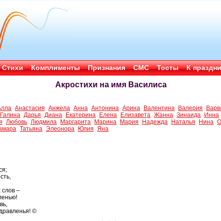
Стихи
Комплименты
Признания
СМС
Тосты
К праздн
Акростихи на имя Василиса
Алла
Анастасия
Анжела
Анна
Антонина
Арина
Валентина
Валерия
Варв
Галина
Дарья
Диана
Екатерина
Елена
Елизавета
Жанна
Зинаида
Инна
я
Любовь
Людмила
Маргарита
Марина
Мария
Надежда
Наталья
Нина
О
амара
Татьяна
Элеонора
Юлия
Яна
ся;
сть,
 слов –
ленью!
вь,
дравленья! ©