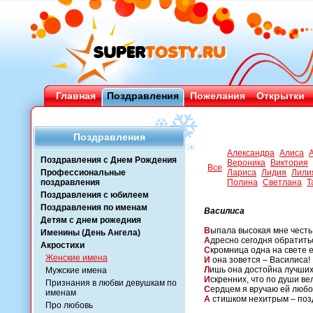
Главная
Поздравления
Пожелания
Открытки
Поздравления
Александра
Алиса
Поздравления с Днем Рождения
Вероника
Виктория
Все
Профессиональные
Лариса
Лидия
Лили
поздравления
Полина
Светлана
Т
Поздравления с юбилеем
Поздравления по именам
Василиса
Детям с днем рожедния
В
ыпала высокая мне честь
Именины (День Ангела)
А
дресно сегодня обратить
Акростихи
С
кромница одна на свете е
Женские имена
И
она зовется – Василиса!
Л
ишь она достойна лучших
Мужские имена
И
скренних, что по души ве
Признания в любви девушкам по
С
ердцем я вручаю ей любо
именам
А
стишком нехитрым – поз
Про любовь