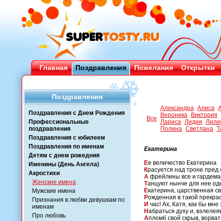
Главная
Поздравления
Пожелания
Открытки
Поздравления
Александра
Алиса
Поздравления с Днем Рождения
Вероника
Виктория
Все
Профессиональные
Лариса
Лидия
Лили
поздравления
Полина
Светлана
Т
Поздравления с юбилеем
Поздравления по именам
Екатерина
Детям с днем рожедния
Е
е величество Екатерина
Именины (День Ангела)
К
расуется над троне пред 
Акростихи
А
фрейлины все и гардем
Женские имена
Т
анцуют нынче для нее о
Е
катерина, царственная св
Мужские имена
Р
ожденная в такой прекра
Признания в любви девушкам по
И
час! Ах, Катя, как бы мне
именам
Н
абраться духу и, взлелея
Про любовь
А
пломб свой скрыв, ворва