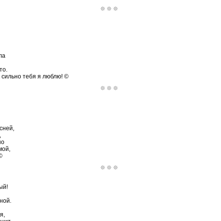
ла
то.
к сильно тебя я люблю! ©
сней,
,
но
мой,
©
ый!
ной.
я,