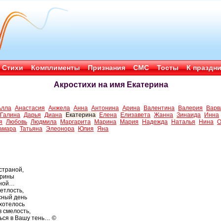
Стихи
Комплименты
Признания
СМС
Тосты
К праздн
Акростихи на имя Екатерина
Алла
Анастасия
Анжела
Анна
Антонина
Арина
Валентина
Валерия
Варв
Галина
Дарья
Диана
Екатерина
Елена
Елизавета
Жанна
Зинаида
Инна
я
Любовь
Людмила
Маргарита
Марина
Мария
Надежда
Наталья
Нина
О
амара
Татьяна
Элеонора
Юлия
Яна
страной,
арины
дной…
етлость,
сный день
 хотелось
в смелость,
ться в Вашу тень… ©