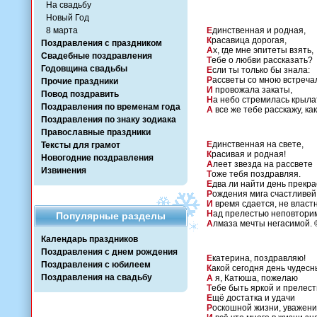
На свадьбу
Новый Год
8 марта
Е
динственная и родная,
К
расавица дорогая,
Поздравления с праздником
А
х, где мне эпитеты взять,
Свадебные поздравления
Т
ебе о любви рассказать?
Годовщина свадьбы
Е
сли ты только бы знала:
Р
ассветы со мною встреча
Прочие праздники
И
провожала закаты,
Повод поздравить
Н
а небо стремилась крыла
Поздравления по временам года
А
все же тебе расскажу, ка
Поздравления по знаку зодиака
Православные праздники
Е
динственная на свете,
Тексты для грамот
К
расивая и родная!
Новогодние поздравления
А
леет звезда на рассвете
Извинения
Т
оже тебя поздравляя.
Е
два ли найти день прекра
Р
ождения мига счастливей
И
время сдается, не власт
Н
ад прелестью неповтори
Популярные разделы
А
лмаза мечты негасимой. 
Календарь праздников
Поздравления с днем рождения
Е
катерина, поздравляю!
Поздравления с юбилеем
К
акой сегодня день чудесн
Поздравления на свадьбу
А
я, Катюша, пожелаю
Т
ебе быть яркой и прелест
Е
щё достатка и удачи
Р
оскошной жизни, уважени