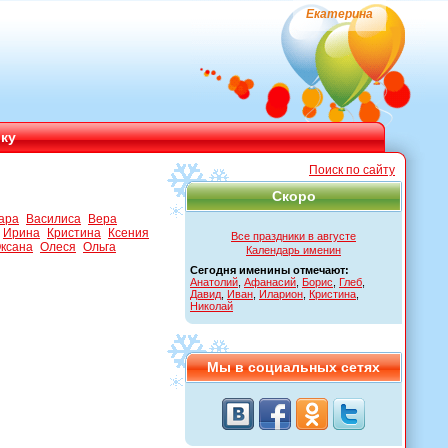
Екатерина
ику
Поиск по сайту
Скоро
ара
Василиса
Вера
Ирина
Кристина
Ксения
Все праздники в августе
ксана
Олеся
Ольга
Календарь именин
Сегодня именины отмечают:
Анатолий
,
Афанасий
,
Борис
,
Глеб
,
Давид
,
Иван
,
Иларион
,
Кристина
,
Николай
Мы в социальных сетях