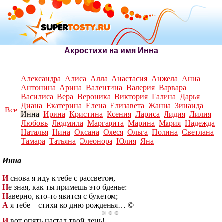
Акростихи на имя Инна
Александра
Алиса
Алла
Анастасия
Анжела
Анна
Антонина
Арина
Валентина
Валерия
Варвара
Василиса
Вера
Вероника
Виктория
Галина
Дарья
Диана
Екатерина
Елена
Елизавета
Жанна
Зинаида
Все
Инна
Ирина
Кристина
Ксения
Лариса
Лидия
Лилия
Любовь
Людмила
Маргарита
Марина
Мария
Надежда
Наталья
Нина
Оксана
Олеся
Ольга
Полина
Светлана
Тамара
Татьяна
Элеонора
Юлия
Яна
Инна
И
снова я иду к тебе с рассветом,
Н
е зная, как ты примешь это бденье:
Н
аверно, кто-то явится с букетом;
А
я тебе – стихи ко дню рожденья… ©
И
вот опять настал твой день!