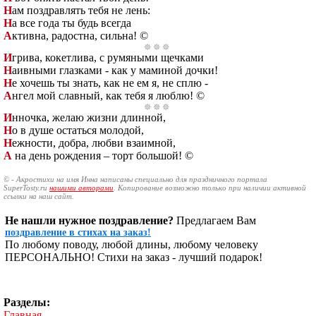
Н
ам поздравлять тебя не лень:
Н
а все года ты будь всегда
А
ктивна, радостна, сильна! ©
И
грива, кокетлива, с румяными щечками
Н
аивными глазками - как у маминой дочки!
Н
е хочешь ты знать, как не ем я, не сплю -
А
нгел мой славный, как тебя я люблю! ©
И
нночка, желаю жизни длинной,
Н
о в душе остаться молодой,
Н
ежности, добра, любви взаимной,
А
на день рождения – торт большой! ©
© - Акростихи на имя Инна написаны специально для праздничного портала
SuperTosty.ru
нашими авторами
. Копирование возможно только при наличии активной
ссылки на наш сайт.
Не нашли нужное поздравление?
Предлагаем Вам
поздравление в стихах на заказ!
По любому поводу, любой длины, любому человеку
ПЕРСОНАЛЬНО! Стихи на заказ - лучший подарок!
Разделы:
Главная