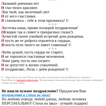
Л
асковей девчонки нет
И
глаз твоих красивее.
Л
ик твой, как молочный свет
И
от него счастливее
Я
становлюсь - тебе в этом признаюсь! ©
Л
асточка наша, прими поскорей поздравленья!
(
И
скорки так и сияют в прекрасных глазах!)
Л
учистой своею улыбкой встречай день рожденья,
И
пусть же ее доброта отразится в сердцах,
Я
сность пути твоего не имеет сомненья! ©
Л
юби душой, пусть сердце не стареет,
И
не торопятся счастливые мгновения.
Л
ови удачу, пусть она согреет,
И
не допустит в жизни сожалений.
Я
поздравляю, Лиля, с днём рождения! ©
© - Акростихи на имя Лилия написаны специально для праздничного портала
SuperTosty.ru
нашими авторами
. Копирование возможно только при наличии активной
ссылки на наш сайт.
Не нашли нужное поздравление?
Предлагаем Вам
поздравление в стихах на заказ!
По любому поводу, любой длины, любому человеку
ПЕРСОНАЛЬНО! Стихи на заказ - лучший подарок!