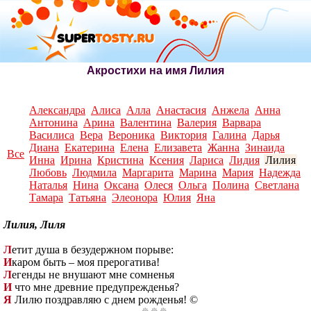
Акростихи на имя Лилия
Александра
Алиса
Алла
Анастасия
Анжела
Анна
Антонина
Арина
Валентина
Валерия
Варвара
Василиса
Вера
Вероника
Виктория
Галина
Дарья
Диана
Екатерина
Елена
Елизавета
Жанна
Зинаида
Все
Инна
Ирина
Кристина
Ксения
Лариса
Лидия
Лилия
Любовь
Людмила
Маргарита
Марина
Мария
Надежда
Наталья
Нина
Оксана
Олеся
Ольга
Полина
Светлана
Тамара
Татьяна
Элеонора
Юлия
Яна
Лилия, Лиля
Л
етит душа в безудержном порыве:
И
каром быть – моя прерогатива!
Л
егенды не внушают мне сомненья
И
что мне древние предупрежденья?
Я
Лилю поздравляю с днем рожденья! ©