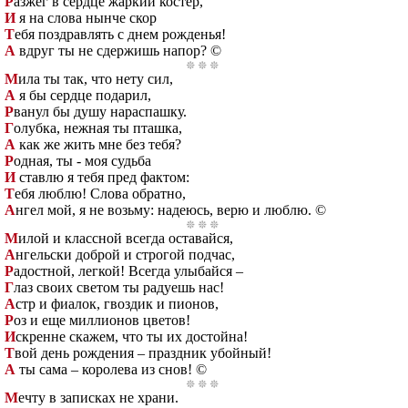
Р
азжег в сердце жаркий костер,
И
я на слова нынче скор
Т
ебя поздравлять с днем рожденья!
А
вдруг ты не сдержишь напор? ©
М
ила ты так, что нету сил,
А
я бы сердце подарил,
Р
ванул бы душу нараспашку.
Г
олубка, нежная ты пташка,
А
как же жить мне без тебя?
Р
одная, ты - моя судьба
И
ставлю я тебя пред фактом:
Т
ебя люблю! Слова обратно,
А
нгел мой, я не возьму: надеюсь, верю и люблю. ©
М
илой и классной всегда оставайся,
А
нгельски доброй и строгой подчас,
Р
адостной, легкой! Всегда улыбайся –
Г
лаз своих светом ты радуешь нас!
А
стр и фиалок, гвоздик и пионов,
Р
оз и еще миллионов цветов!
И
скренне скажем, что ты их достойна!
Т
вой день рождения – праздник убойный!
А
ты сама – королева из снов! ©
М
ечту в записках не храни.