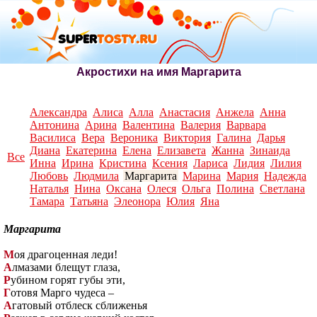
Акростихи на имя Маргарита
Александра
Алиса
Алла
Анастасия
Анжела
Анна
Антонина
Арина
Валентина
Валерия
Варвара
Василиса
Вера
Вероника
Виктория
Галина
Дарья
Диана
Екатерина
Елена
Елизавета
Жанна
Зинаида
Все
Инна
Ирина
Кристина
Ксения
Лариса
Лидия
Лилия
Любовь
Людмила
Маргарита
Марина
Мария
Надежда
Наталья
Нина
Оксана
Олеся
Ольга
Полина
Светлана
Тамара
Татьяна
Элеонора
Юлия
Яна
Маргарита
М
оя драгоценная леди!
А
лмазами блещут глаза,
Р
убином горят губы эти,
Г
отовя Марго чудеса –
А
гатовый отблеск сближенья