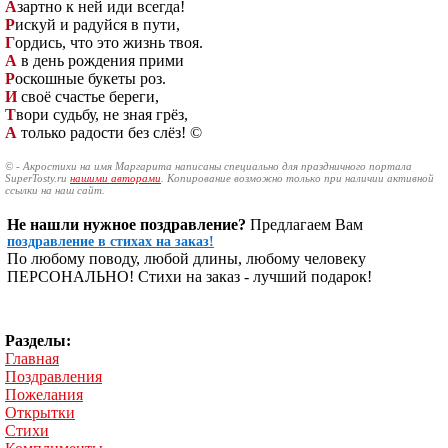
А
зартно к ней иди всегда!
Р
искуй и радуйся в пути,
Г
ордись, что это жизнь твоя.
А
в день рождения прими
Р
оскошные букеты роз.
И
своё счастье береги,
Т
вори судьбу, не зная грёз,
А
только радости без слёз! ©
© - Акростихи на имя Маргарита написаны специально для праздничного портала
SuperTosty.ru
нашими авторами
. Копирование возможно только при наличии активной
ссылки на наш сайт.
Не нашли нужное поздравление?
Предлагаем Вам
поздравление в стихах на заказ!
По любому поводу, любой длины, любому человеку
ПЕРСОНАЛЬНО! Стихи на заказ - лучший подарок!
Разделы:
Главная
Поздравления
Пожелания
Открытки
Стихи