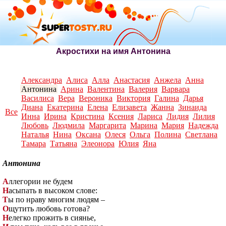
Акростихи на имя Антонина
Александра
Алиса
Алла
Анастасия
Анжела
Анна
Антонина
Арина
Валентина
Валерия
Варвара
Василиса
Вера
Вероника
Виктория
Галина
Дарья
Диана
Екатерина
Елена
Елизавета
Жанна
Зинаида
Все
Инна
Ирина
Кристина
Ксения
Лариса
Лидия
Лилия
Любовь
Людмила
Маргарита
Марина
Мария
Надежда
Наталья
Нина
Оксана
Олеся
Ольга
Полина
Светлана
Тамара
Татьяна
Элеонора
Юлия
Яна
Антонина
А
ллегории не будем
Н
асыпать в высоком слове:
Т
ы по нраву многим людям –
О
щутить любовь готова?
Н
елегко прожить в сиянье,