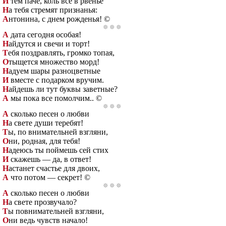
И
тем паче, коль все в рвенье
Н
а тебя стремят признанья:
А
нтонина, с днем рожденья! ©
А
дата сегодня особая!
Н
айдутся и свечи и торт!
Т
ебя поздравлять, громко топая,
О
тыщется множество морд!
Н
адуем шары разноцветные
И
вместе с подарком вручим.
Н
айдешь ли тут буквы заветные?
А
мы пока все помолчим.. ©
А
сколько песен о любви
Н
а свете души теребят!
Т
ы, по внимательней взгляни,
О
ни, родная, для тебя!
Н
адеюсь ты поймешь сей стих
И
скажешь — да, в ответ!
Н
астанет счастье для двоих,
А
что потом — секрет! ©
А
сколько песен о любви
Н
а свете прозвучало?
Т
ы повнимательней взгляни,
О
ни ведь чувств начало!