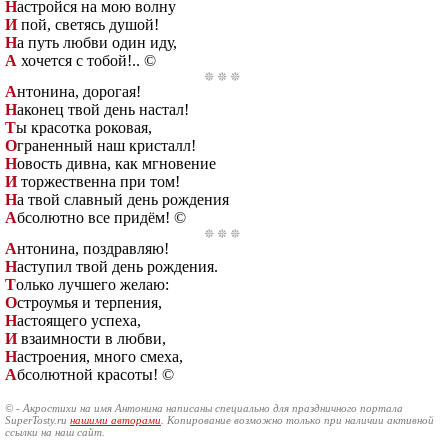
Н
астройся на мою волну
И
пой, светясь душой!
Н
а путь любви один иду,
А
хочется с тобой!.. ©
А
нтонина, дорогая!
Н
аконец твой день настал!
Т
ы красотка роковая,
О
граненный наш кристалл!
Н
овость дивна, как мгновение
И
торжественна при том!
Н
а твой славный день рождения
А
бсолютно все придём! ©
А
нтонина, поздравляю!
Н
аступил твой день рождения.
Т
олько лучшего желаю:
О
строумья и терпения,
Н
астоящего успеха,
И
взаимности в любви,
Н
астроения, много смеха,
А
бсолютной красоты! ©
© - Акростихи на имя Антонина написаны специально для праздничного портала
SuperTosty.ru
нашими авторами
. Копирование возможно только при наличии активной
ссылки на наш сайт.