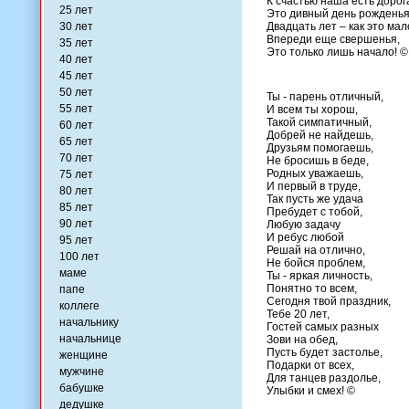
К счастью наша есть дорог
25 лет
Это дивный день рожденья
30 лет
Двадцать лет – как это мал
Впереди еще свершенья,
35 лет
Это только лишь начало! ©
40 лет
45 лет
50 лет
Ты - парень отличный,
55 лет
И всем ты хорош,
Такой симпатичный,
60 лет
Добрей не найдешь,
65 лет
Друзьям помогаешь,
70 лет
Не бросишь в беде,
Родных уважаешь,
75 лет
И первый в труде,
80 лет
Так пусть же удача
85 лет
Пребудет с тобой,
90 лет
Любую задачу
И ребус любой
95 лет
Решай на отлично,
100 лет
Не бойся проблем,
маме
Ты - яркая личность,
Понятно то всем,
папе
Сегодня твой праздник,
коллеге
Тебе 20 лет,
начальнику
Гостей самых разных
начальнице
Зови на обед,
Пусть будет застолье,
женщине
Подарки от всех,
мужчине
Для танцев раздолье,
бабушке
Улыбки и смех! ©
дедушке