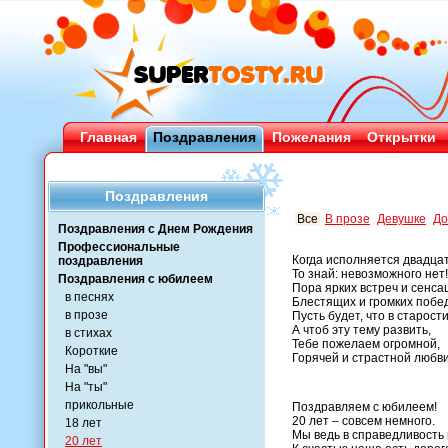
Главная
Поздравления
Пожелания
Открытки
Поздравления
Все
В прозе
Девушке
До
Поздравления с Днем Рождения
Профессиональные
Когда исполняется двадцат
поздравления
То знай: невозможного нет!
Поздравления с юбилеем
Пора ярких встреч и сенса
в песнях
Блестящих и громких побед
в прозе
Пусть будет, что в старост
А чтоб эту тему развить,
в стихах
Тебе пожелаем огромной,
Короткие
Горячей и страстной любви
На "вы"
На "ты"
прикольные
Поздравляем с юбилеем!
20 лет – совсем немного.
18 лет
Мы ведь в справедливость 
20 лет