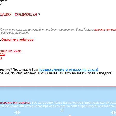
верных
 ©
дущая
следующая
>
20 лет написаны специально для праздничного портала SuperTosty.ru
нашими автор
 ссылки на наш сайт.
к
Открытки с юбилеем
ения по годам
леем
ы
поздравление в стихах на заказ!
вление?
Предлагаем Вам
длины, любому человеку ПЕРСОНАЛЬНО! Стихи на заказ - лучший подарок!
вторские материалы
. Все авторские права на материалы принадлежат их зак
ри копировании материалов прямая ссылка на сайт SuperTosty.ru обязательн