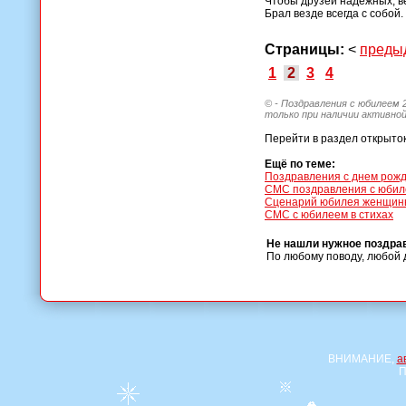
Чтобы друзей надежных, 
Брал везде всегда с собой.
Страницы:
<
преды
1
2
3
4
© - Поздравления с юбилеем 
только при наличии активной
Перейти в раздел открыто
Ещё по теме:
Поздравления с днем рожд
СМС поздравления с юби
Сценарий юбилея женщин
СМС с юбилеем в стихах
Не нашли нужное поздра
По любому поводу, любой 
ВНИМАНИЕ,
а
П