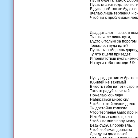
Пусть будет гладкою дорога
Пусть мчатся годы, вечно т
В душе, всё так же будет е
Желаю лишь терпения и си
Чтоб ты с проблемами легк
Двадцать лет – совсем нем
Ты в начале лишь пути,
Будто б только за порогом.
Только вот куда идти?..
Пусть ты выберешь дорогу,
Ту, что к цели приведет,
И препятствий пусть немн
На пути тебя там ждет! ©
Ну с двадцатником братиш
Юбилей не зажимай
В честь тебя вот эти строчк
Так что радуйся, читай.
Пожелаю юбиляру
Набираться много сил
Чтоб по этой жизни долго
Ты достойно колесил.
Чтоб терпенье было проч
И любовь к семье цвела
Чтобы помнил папу, маму
Ведь судьба порою зла.
Чтоб любимая девчонка
Для души дала покой