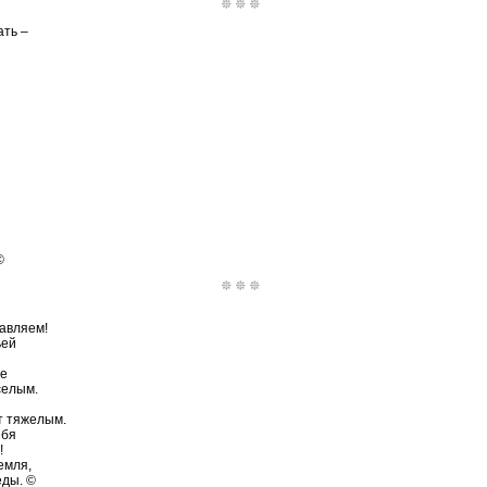
ать –
©
авляем!
ьей
бе
селым.
т тяжелым.
ебя
!
емля,
еды. ©