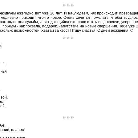
азднуем ежегодно вот уже 20 лет. И наблюдаем, как происходит превраще
жедневно приходит что-то новое. Очень хочется пожелать, чтобы труднос
как подножки судьбы, а как дающийся ею шанс стать ещё крепче, уверенней
 победы - как похвала, подарок, напутствие на новые свершения. Тебе уже 20!
сколько возможностей! Хватай за хвост Птицу счастья! С днём рождения! ©
й,
нья,
енья
,
ивой,
х,
ой,
бе!
аний, планов!