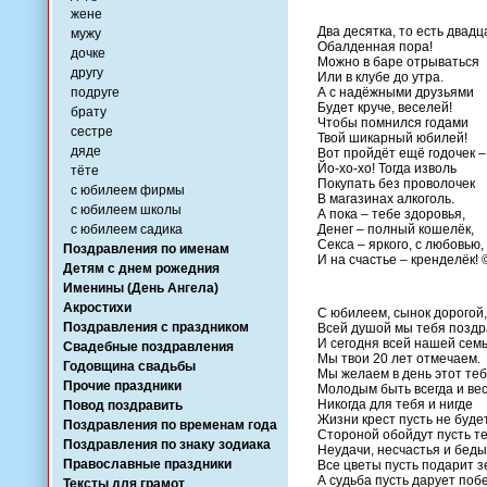
жене
Два десятка, то есть двадц
мужу
Обалденная пора!
дочке
Можно в баре отрываться
другу
Или в клубе до утра.
подруге
А с надёжными друзьями
Будет круче, веселей!
брату
Чтобы помнился годами
сестре
Твой шикарный юбилей!
дяде
Вот пройдёт ещё годочек –
Йо-хо-хо! Тогда изволь
тёте
Покупать без проволочек
с юбилеем фирмы
В магазинах алкоголь.
с юбилеем школы
А пока – тебе здоровья,
с юбилеем садика
Денег – полный кошелёк,
Секса – яркого, с любовью,
Поздравления по именам
И на счастье – кренделёк! 
Детям с днем рожедния
Именины (День Ангела)
Акростихи
С юбилеем, сынок дорогой,
Поздравления с праздником
Всей душой мы тебя поздр
И сегодня всей нашей сем
Свадебные поздравления
Мы твои 20 лет отмечаем.
Годовщина свадьбы
Мы желаем в день этот те
Прочие праздники
Молодым быть всегда и ве
Никогда для тебя и нигде
Повод поздравить
Жизни крест пусть не буде
Поздравления по временам года
Стороной обойдут пусть т
Поздравления по знаку зодиака
Неудачи, несчастья и беды
Православные праздники
Все цветы пусть подарит з
А судьба пусть дарует поб
Тексты для грамот