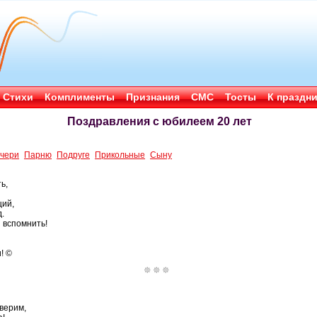
Стихи
Комплименты
Признания
СМС
Тосты
К праздн
Поздравления с юбилеем 20 лет
чери
Парню
Подруге
Прикольные
Сыну
ь,
ций,
.
и вспомнить!
! ©
верим,