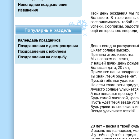
Новогодние поздравления
Извинения
Твой день рождения мы пр
Большого. В твою жизнь е
воспринимались тобой не 
успехи, сюрпризы, радости,
Популярные разделы
ещё интересного впереди, 
Календарь праздников
Поздравления с днем рождения
Денек сегодня расчудесны
Сияет солнце высоко,
Поздравления с юбилеем
Причина этого известна,
Поздравления на свадьбу
Мы назовем ее легко,
У нашей дочки День рожде
Большая дата, 20 лет,
Прими все наши поздравл
Ты знай, тебя роднее нет,
Пускай тебе все удается,
Но если сложности придут,
Лучисто солнце улыбнется
А все ненастья пропадут!
Будь самой ласковой, крас
Пусть ждет тебя везде успе
Будь удивительно счастлив
Всегда удачливее всех! ©
20 лет – весна в твоей судь
И жизнь полна надежд, жел
И у тебя ещё всё впереди,