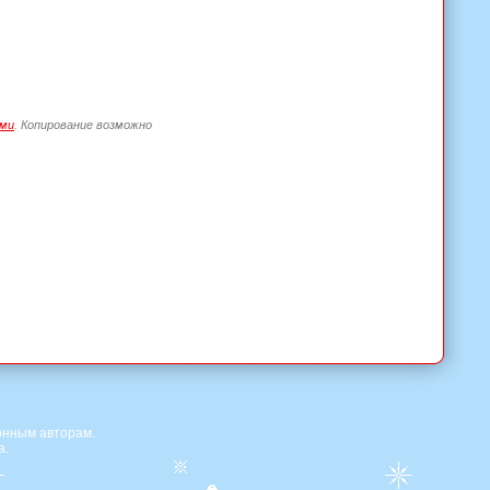
ами
. Копирование возможно
онным авторам.
а.