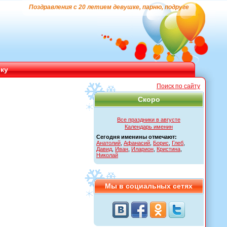
Поздравления с 20 летием девушке, парню, подруге
ику
Поиск по сайту
Скоро
Все праздники в августе
Календарь именин
Сегодня именины отмечают:
Анатолий
,
Афанасий
,
Борис
,
Глеб
,
Давид
,
Иван
,
Иларион
,
Кристина
,
Николай
Мы в социальных сетях