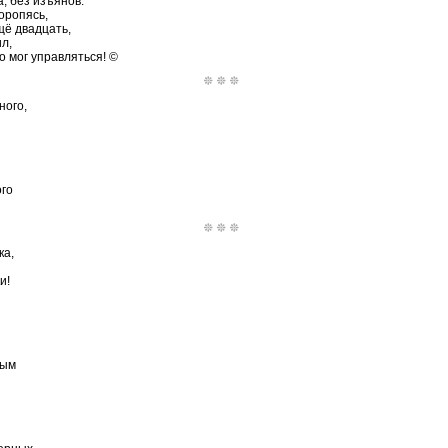
, без изъянов.
оропясь,
щё двадцать,
л,
о мог управляться! ©
ного,
ого
ка,
и!
ным