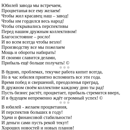
Юбилей завода мы встречаем,
Процветанья все ему желаем!
Чтобы жил красавец наш – завод!
Чтобы им гордился весь народ!
Чтобы открывались перспективы
Перед нашим дружным коллективом!
Благосостояние – росло!
И во всем всегда чтобы везло!
Производству все мы пожелаем
Мощь и обороты набирать!
И своими славится делами,
Прибыль ещё больше получать! ©
В буднях, проблемах, текучке работа кипит всегда,
Но в час юбилея приятно вспомнить все эти года.
Время побед и свершений, преодоленья преград,
В дружном своём коллективе каждому дню ты рад!
Пусть бизнес растёт, процветает, прибыль стремится вверх,
И в будущем непременно ждёт огромный успех! ©
В юбилей - желаем процветания,
И перспектив больших в году!
Удачи и финансовой стабильности!
И деньги сами пусть рекой текут!
Хороших новостей и новых планов!