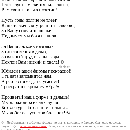
Пусть лунным светом над аллеей,
Вам светит только позитив!
Пусть годы долгие не тлеет
Ваш стержень внутренний – любовь,
За Вашу силу и терпенье
Поднимем мы бокалы вновь.
За Ваши ласковые взгляды,
За достижения в делах,
За важный труд и за награды
Поклон Вам низкий и хвала! ©
Юбилей нашей фирмы прекрасной,
Эта дата запомнится нам!
А резерв никогда не угаснет!
Троекратное крикнем «Ура!»
Процветай наша фирма и дальше!
Мы вложили все силы души,
Без халтуры, без лени и фальши -
Мы добились успехов больших! ©
© - Поздравления с юбилеем фирмы написаны специально для праздничного портала
SuperTosty.ru
нашими авторами
. Копирование возможно только при наличии активной
ссылки на наш сайт.