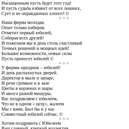
Насыщенным пусть будет этот год!
И пусть судьба избавит от всех лишних,
Сует и не оправданных хлопот! ©
Наша фирма молодая,
Опыт только набирая,
Отметит первый юбилей,
Собирая всех друзей!
И пожелаем мы в день столь счастливый
Точных решений и мощных идей!
Большие возможности, новые силы
Пусть принесет юбилей ©
У фирмы праздник – юбилей!
И день распахнутых дверей.
Директор в мыле и запаре,
И речи громкие и в зале
Цветы в корзинах и шары
И много разной мишуры.
Вас поздравляем с юбилеем,
Что не в одном « цеху», жалеем
Мы с вами. Был бы и у нас
Совместный юбилей сейчас. ©
Хотим поздравить с Юбилеем
Ваш славный, крепкий коллектив,