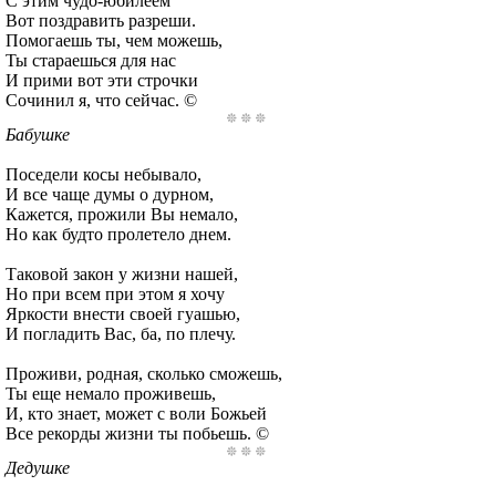
С этим чудо-юбилеем
Вот поздравить разреши.
Помогаешь ты, чем можешь,
Ты стараешься для нас
И прими вот эти строчки
Сочинил я, что сейчас. ©
Бабушке
Поседели косы небывало,
И все чаще думы о дурном,
Кажется, прожили Вы немало,
Но как будто пролетело днем.
Таковой закон у жизни нашей,
Но при всем при этом я хочу
Яркости внести своей гуашью,
И погладить Вас, ба, по плечу.
Проживи, родная, сколько сможешь,
Ты еще немало проживешь,
И, кто знает, может с воли Божьей
Все рекорды жизни ты побьешь. ©
Дедушке