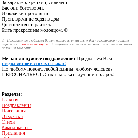
За характер, крепкий, сильный
Вас они боготворят.
И болячки прогоняйте
Пусть врачи не ходят в дом
До столетия старайтесь
Быть прекрасным молодцом. ©
© - Поздравления с юбилеем 85 лет написаны специально для праздничного портала
SuperTosty.ru
нашими авторами
. Копирование возможно только при наличии активной
ссылки на наш сайт.
Не нашли нужное поздравление?
Предлагаем Вам
поздравление в стихах на заказ!
По любому поводу, любой длины, любому человеку
ПЕРСОНАЛЬНО! Стихи на заказ - лучший подарок!
Разделы:
Главная
Поздравления
Пожелания
Открытки
Стихи
Комплименты
Признания