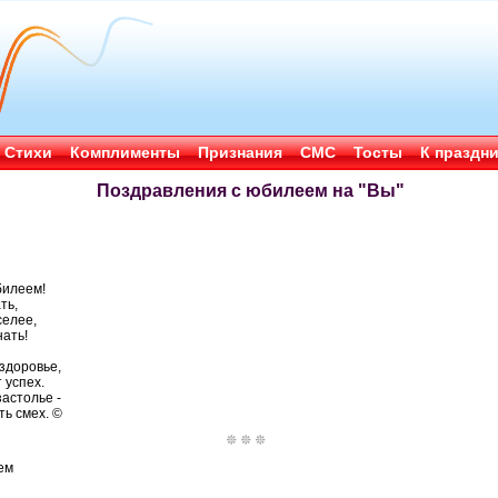
Стихи
Комплименты
Признания
СМС
Тосты
К праздн
Поздравления с юбилеем на "Вы"
билеем!
ть,
селее,
нать!
здоровье,
 успех.
застолье -
ть смех. ©
ем