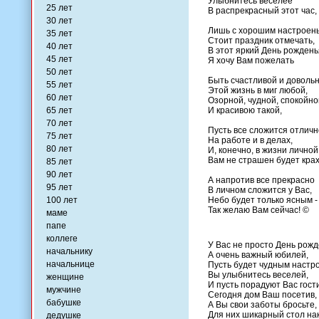
Улыбнитесь веселее
25 лет
В распрекрасный этот час,
30 лет
Лишь с хорошим настроен
35 лет
Стоит праздник отмечать,
40 лет
В этот яркий День рождень
45 лет
Я хочу Вам пожелать
50 лет
Быть счастливой и доволь
55 лет
Этой жизнь в миг любой,
60 лет
Озорной, чудной, спокойно
65 лет
И красивою такой,
70 лет
Пусть все сложится отличн
75 лет
На работе и в делах,
80 лет
И, конечно, в жизни личной
Вам не страшен будет крах
85 лет
90 лет
А напротив все прекрасно
95 лет
В личном сложится у Вас,
100 лет
Небо будет только ясным -
Так желаю Вам сейчас! ©
маме
папе
коллеге
У Вас не просто День рожд
начальнику
А очень важный юбилей,
начальнице
Пусть будет чудным настр
Вы улыбнитесь веселей,
женщине
И пусть порадуют Вас гости
мужчине
Сегодня дом Ваш посетив,
бабушке
А Вы свои заботы бросьте,
Для них шикарный стол на
дедушке