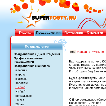
Главная
Поздравления
Пожелания
Открытки
Поздравления
Все
Женщине
Мужчине
Поздравления с Днем Рождения
Профессиональные
Вас поздравить хотим с Ю
поздравления
От души Вам хотим пожела
Поздравления с юбилеем
Чтобы жизнь Ваша шла ве
в песнях
И чтоб горя и бед Вам не з
в прозе
Будет крепким пусть Ваше 
в стихах
А в делах пусть всегда ждет
Короткие
Пусть приходят друзья на 
На "вы"
И звучит в Вашем доме пус
На "ты"
прикольные
С Днем рожденья, с юбиле
18 лет
Поздравляю нынче Вас,
20 лет