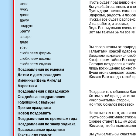
Пусть будет праздник очен
жене
Вы улыбайтесь вновь и вно
мужу
Пусть дарит жизнь сама по
дочке
Здоровье, радость и любов
Пускай все будет распрек
другу
И на работе, и в семье,
подруге
Ведь Вы - мужчина очень к
брату
Вот бы такими были все! ©
сестре
дяде
Вы совершенны от природ
тёте
Талантами, красой одарен
с юбилеем фирмы
Загадкою искрящейся своб
с юбилеем школы
Как флером тайны Вы окр
с юбилеем садика
Сегодня поздравляя с юби
Лишь восхищенно можно п
Поздравления по именам
Души огонь сверкает, жарко
Детям с днем рожедния
Желаю Вам всегда такой п
Именины (День Ангела)
Акростихи
Поздравления с праздником
Поздравить с юбилеем Ва
Хотим, чтоб праздник стал
Свадебные поздравления
Рукопожатьями сторон,
Годовщина свадьбы
Но чтоб бокалов перезвон
Прочие праздники
Не затмевал того, что важн
Повод поздравить
Пусть особняк многоэтажн
Поздравления по временам года
Скорее станет Вашим дом
Поздравления по знаку зодиака
Желаем, чтобы всем знак
Православные праздники
Вы улыбались бы счастлив
Тексты для грамот