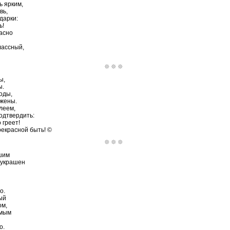
ь ярким,
вь,
дарки:
ь!
расно
лассный,
ы,
ы.
оды,
ужены.
леем,
одтвердить:
 греет!
рекрасной быть! ©
шим
 украшен
о.
ый
ом,
омым
о.