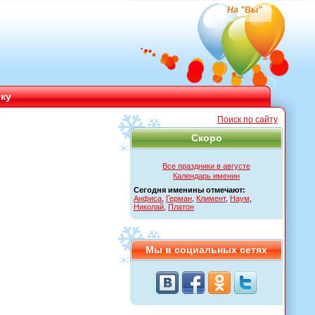
На "Вы"
ику
Поиск по сайту
Скоро
Все праздники в августе
Календарь именин
Сегодня именины отмечают:
Анфиса
,
Герман
,
Климент
,
Наум
,
Николай
,
Платон
Мы в социальных сетях