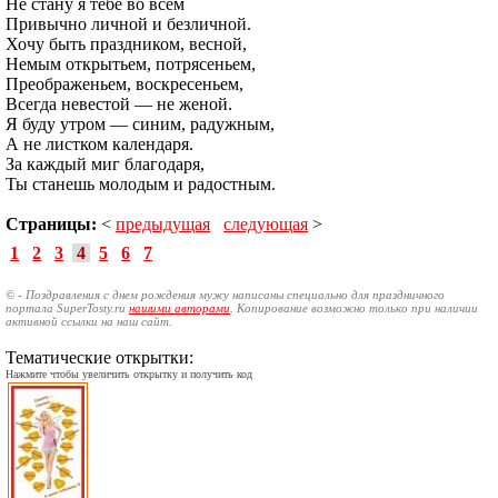
Не стану я тебе во всем
Привычно личной и безличной.
Хочу быть праздником, весной,
Немым открытьем, потрясеньем,
Преображеньем, воскресеньем,
Всегда невестой — не женой.
Я буду утром — синим, радужным,
А не листком календаря.
За каждый миг благодаря,
Ты станешь молодым и радостным.
Страницы:
<
предыдущая
следующая
>
1
2
3
4
5
6
7
© - Поздравления с днем рождения мужу написаны специально для праздничного
портала SuperTosty.ru
нашими авторами
. Копирование возможно только при наличии
активной ссылки на наш сайт.
Тематические открытки:
Нажмите чтобы увеличить открытку и получить код