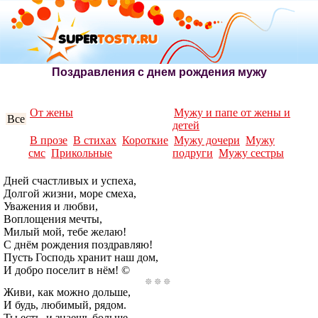
Поздравления с днем рождения мужу
От жены
Мужу и папе от жены и
Все
детей
В прозе
В стихах
Короткие
Мужу дочери
Мужу
смс
Прикольные
подруги
Мужу сестры
Дней счастливых и успеха,
Долгой жизни, море смеха,
Уважения и любви,
Воплощения мечты,
Милый мой, тебе желаю!
С днём рождения поздравляю!
Пусть Господь хранит наш дом,
И добро поселит в нём! ©
Живи, как можно дольше,
И будь, любимый, рядом.
Ты есть, и знаешь больше