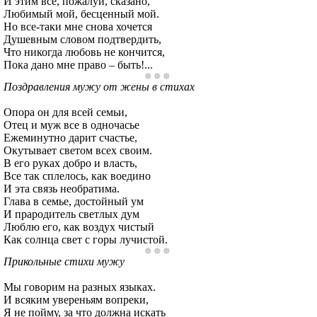
И этим все, пожалуй, сказано,
Любимый мой, бесценный мой.
Но все-таки мне снова хочется
Душевным словом подтвердить,
Что никогда любовь не кончится,
Пока дано мне право – быть!...
Поздравления мужу от жены в стихах
Опора он для всей семьи,
Отец и муж все в одночасье
Ежеминутно дарит счастье,
Окутывает светом всех своим.
В его руках добро и власть,
Все так сплелось, как воедино
И эта связь необратима.
Глава в семье, достойный ум
И прародитель светлых дум
Люблю его, как воздух чистый
Как солнца свет с горы лучистой.
Прикольные стихи мужу
Мы говорим на разных языках.
И всяким увереньям вопреки,
Я не пойму, за что должна искать