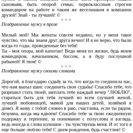
сыновьям, быть опорой семьи, первоклассным строгим
командиром на работе и таким же весельчаком в компании
друзей! Знай - ты лучший! ©
Поздравление мужу в прозе
Милый мой! Мы женаты совсем недавно, но у меня такое
чувство, что мы знаем друг друга вечно! И я не верю, что были
когда-то годы, проведенные без тебя!
Ты - моя опора, мой капитан! Веди меня по жизни, будь моим
командиром, начальником, боссом, а я буду послушной
рабыней! Я твоя! ©
Поздравление мужу своими словами
Дорогой, я благодарю судьбу за то, что когда-то соединила нас,
что нам выпал шанс соединить свои судьбы! Спасибо тебе, что
разрешил стать твоей, шеплать тебе наждый вечер "ЛЮБЛЮ",
стараться быть для тебя лучшей во всем (лучшей женой,
лучшей любовницей, мамой для наших детей, хозяйкой в
доме). Я живу с тобой словно в раю, счастлива, если ты рядом,
безумна, когда мы вдвоем! Спасибо тебе за твою ежедневную
подержку и терпение, за понимание с полуслова и взгляда,
ведь иногда и слова излишни - ты чувствуешь меня. И от того я
еще больше люблю тебя! С днем рождения, будь счастлив! ©