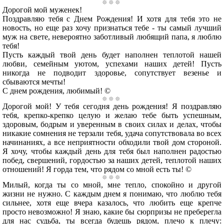
Дорогой мой муженек!
Поздравляю тебя с Днем Рождения! И хотя для тебя это не
новость, но еще раз хочу признаться тебе - ты самый лучший
муж на свете, невероятно заботливый любящий папа, я люблю
тебя!
Пусть каждый твой день будет наполнен теплотой нашей
любви, семейным уютом, успехами наших детей! Пусть
никогда не подводит здоровье, сопутствует везенье и
сбываются мечты!
С днем рождения, любимый! ©
Дорогой мой! У тебя сегодня день рождения! Я поздравляю
тебя, крепко-крепко целую и желаю тебе быть успешным,
здоровым, бодрым и уверенным в своих силах и делах, чтобы
никакие сомнения не терзали тебя, удача сопутствовала во всех
начинаниях, а все неприятности обходили твой дом стороной.
Я хочу, чтобы каждый день для тебя был наполнен радостью
побед, свершений, гордостью за наших детей, теплотой наших
отношений! Я горда тем, что рядом со мной есть ты! ©
Милый, когда ты со мной, мне тепло, спокойно и другой
жизни не нужно. С каждым днем я понимаю, что люблю тебя
сильнее, хотя еще вчера казалось, что любить еще крепче
просто невозможно! Я знаю, какие бы сюрпризы не преберегла
для нас судьба, ты всегда будешь рядом, плечо к плечу: