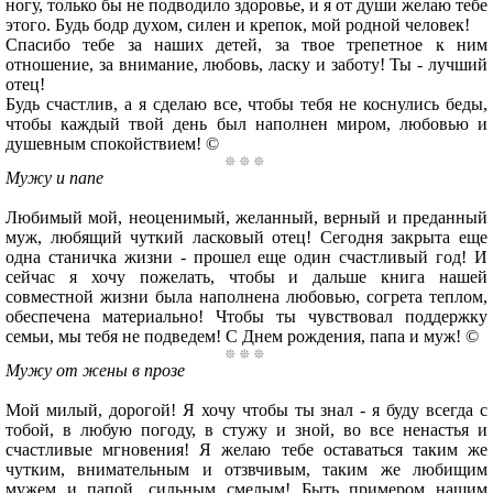
ногу, только бы не подводило здоровье, и я от души желаю тебе
этого. Будь бодр духом, силен и крепок, мой родной человек!
Спасибо тебе за наших детей, за твое трепетное к ним
отношение, за внимание, любовь, ласку и заботу! Ты - лучший
отец!
Будь счастлив, а я сделаю все, чтобы тебя не коснулись беды,
чтобы каждый твой день был наполнен миром, любовью и
душевным спокойствием! ©
Мужу и папе
Любимый мой, неоценимый, желанный, верный и преданный
муж, любящий чуткий ласковый отец! Сегодня закрыта еще
одна станичка жизни - прошел еще один счастливый год! И
сейчас я хочу пожелать, чтобы и дальше книга нашей
совместной жизни была наполнена любовью, согрета теплом,
обеспечена материально! Чтобы ты чувствовал поддержку
семьи, мы тебя не подведем! С Днем рождения, папа и муж! ©
Мужу от жены в прозе
Мой милый, дорогой! Я хочу чтобы ты знал - я буду всегда с
тобой, в любую погоду, в стужу и зной, во все ненастья и
счастливые мгновения! Я желаю тебе оставаться таким же
чутким, внимательным и отзвчивым, таким же любищим
мужем и папой, сильным смелым! Быть примером нашим