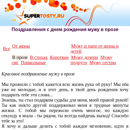
Поздравления с днем рождения мужу в прозе
От жены
Мужу и папе от жены и
Все
детей
В прозе
В стихах
Короткие
Мужу дочери
Мужу
смс
Прикольные
подруги
Мужу сестры
Красивое поздравление мужу в прозе
Мы прожили с тобой кажется всю жизнь рука об руку! Мы оба
уже не молодые, и в этот день, в твой день рождения хочу
подарить тебе эти слова...
Знаешь, ты стал подарком судьбы для меня, моей правой рукой!
Ты как никто другой поддерживал меня в трудные минуты
жизни. С тобой мы пережили очень многое, но каждую
секунду я знала - ты рядом, ты всегда найдешь выход! Спасибо
тебе за это!
Я хочу и дальше делить с тобой каждое мгновение, идти в