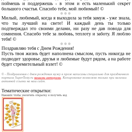
поймешь и поддержешь - в этом и есть маленький секрет
большого счастья. Спасибо тебе, мой любимый! ©
Милый, любимый, когда я выходила за тебя замуж - уже знала,
что ты лучший на свете! И каждый день ты только
подтверждал это своими делами, ни разу не дав повода для
сомнения. Спасибо тебе за любовь, теплоту и заботу. Я люблю
тебя! ©
Поздравляю тебя с Днем Рождения!
Пусть твоя жизнь будет наполнена смыслом, пусть никогда не
подводит здоровье, друзья и любимые будут рядом, а на работе
будет стремительный взлет! ©
© - Поздравления с днем рождения мужу в прозе написаны специально для праздничного
портала SuperTosty.ru
нашими авторами
. Копирование возможно только при наличии
активной ссылки на наш сайт.
Тематические открытки:
Нажмите чтобы увеличить открытку и получить код