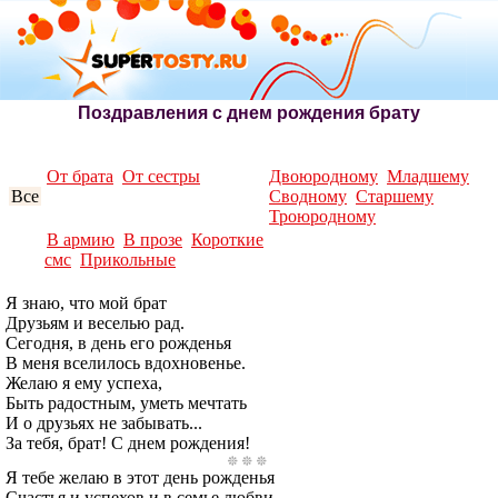
Поздравления с днем рождения брату
От брата
От сестры
Двоюродному
Младшему
Все
Сводному
Старшему
Троюродному
В армию
В прозе
Короткие
смс
Прикольные
Я знаю, что мой брат
Друзьям и веселью рад.
Сегодня, в день его рожденья
В меня вселилось вдохновенье.
Желаю я ему успеха,
Быть радостным, уметь мечтать
И о друзьях не забывать...
За тебя, брат! С днем рождения!
Я тебе желаю в этот день рожденья
Счастья и успехов и в семье любви.