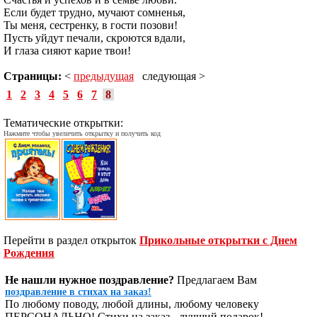
Если будет трудно, мучают сомненья,
Ты меня, сестренку, в гости позови!
Пусть уйдут печали, скроются вдали,
И глаза сияют карие твои!
Страницы:
<
предыдущая
следующая >
1
2
3
4
5
6
7
8
Тематические открытки:
Нажмите чтобы увеличить открытку и получить код
Перейти в раздел открыток
Прикольные открытки с Днем
Рождения
Не нашли нужное поздравление?
Предлагаем Вам
поздравление в стихах на заказ!
По любому поводу, любой длины, любому человеку
ПЕРСОНАЛЬНО! Стихи на заказ - лучший подарок!