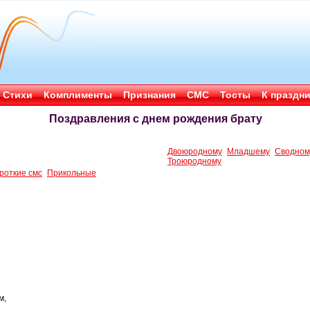
Стихи
Комплименты
Признания
СМС
Тосты
К праздн
Поздравления с днем рождения брату
Двоюродному
Младшему
Сводном
Троюродному
роткие смс
Прикольные
м,