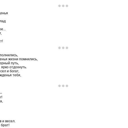
денья
клад
е...
,
т!
сполнились,
венья жизни помнились,
ерный путь,
ярко отдохнуть.
сел и богат,
жденья тебя,
 —
г!
а,
в и весел.
 брат!