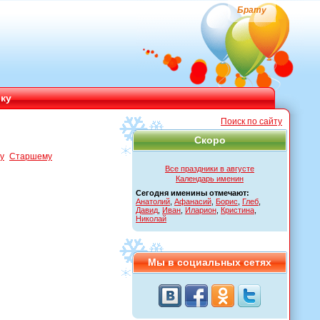
Брату
ику
Поиск по сайту
Скоро
у
Старшему
Все праздники в августе
Календарь именин
Сегодня именины отмечают:
Анатолий
,
Афанасий
,
Борис
,
Глеб
,
Давид
,
Иван
,
Иларион
,
Кристина
,
Николай
Мы в социальных сетях