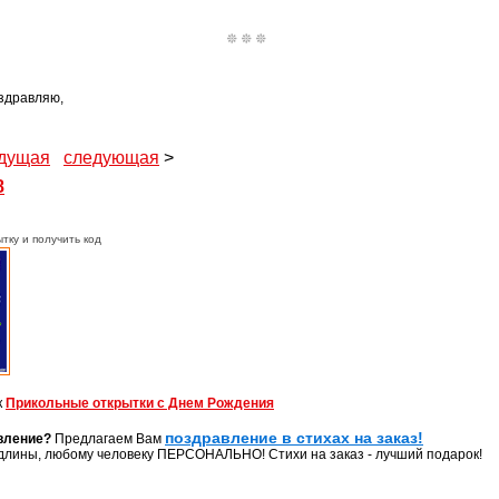
оздравляю,
дущая
следующая
>
8
тку и получить код
к
Прикольные открытки с Днем Рождения
поздравление в стихах на заказ!
вление?
Предлагаем Вам
длины, любому человеку ПЕРСОНАЛЬНО! Стихи на заказ - лучший подарок!