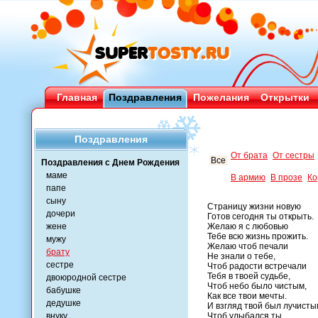
Главная
Поздравления
Пожелания
Открытки
Поздравления
От брата
От сестры
Все
Поздравления с Днем Рождения
маме
В армию
В прозе
Ко
папе
сыну
Страницу жизни новую
дочери
Готов сегодня ты открыть.
жене
Желаю я с любовью
Тебе всю жизнь прожить.
мужу
Желаю чтоб печали
брату
Не знали о тебе,
сестре
Чтоб радости встречали
Тебя в твоей судьбе,
двоюродной сестре
Чтоб небо было чистым,
бабушке
Как все твои мечты.
дедушке
И взгляд твой был лучисты
внуку
Чтоб улыбался ты.