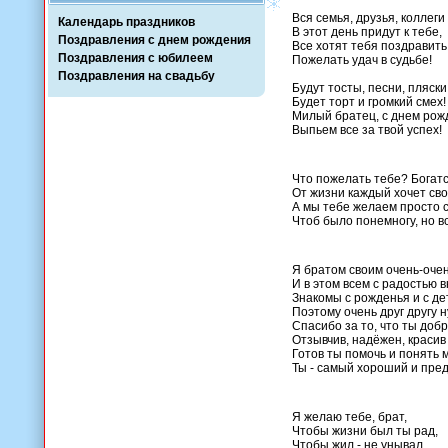
Вся семья, друзья, коллеги
Календарь праздников
В этот день придут к тебе,
Поздравления с днем рождения
Все хотят тебя поздравить
Поздравления с юбилеем
Пожелать удач в судьбе!
Поздравления на свадьбу
Будут тосты, песни, пляски
Будет торт и громкий смех!
Милый братец, с днем рож
Выпьем все за твой успех!
Что пожелать тебе? Богат
От жизни каждый хочет свое
А мы тебе желаем просто с
Чтоб было понемногу, но вс
Я братом своим очень-очен
И в этом всем с радостью 
Знакомы с рожденья и с де
Поэтому очень друг другу 
Спасибо за то, что ты добр
Отзывчив, надёжен, красив 
Готов ты помочь и понять 
Ты - самый хороший и пре
Я желаю тебе, брат,
Чтобы жизни был ты рад,
Чтобы жил - не унывал,