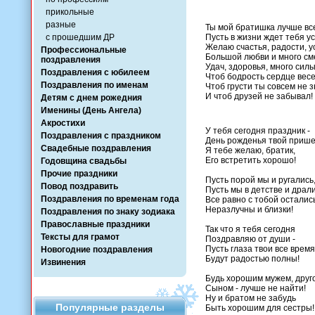
прикольные
разные
Ты мой братишка лучше вс
с прошедшим ДР
Пусть в жизни ждет тебя ус
Желаю счастья, радости, у
Профессиональные
Большой любви и много см
поздравления
Удач, здоровья, много силы
Поздравления с юбилеем
Чтоб бодрость сердце вес
Поздравления по именам
Чтоб грусти ты совсем не 
И чтоб друзей не забывал!
Детям с днем рожедния
Именины (День Ангела)
Акростихи
У тебя сегодня праздник -
Поздравления с праздником
День рожденья твой прише
Свадебные поздравления
Я тебе желаю, братик,
Его встретить хорошо!
Годовщина свадьбы
Прочие праздники
Пусть порой мы и ругались
Повод поздравить
Пусть мы в детстве и драли
Поздравления по временам года
Все равно с тобой осталис
Неразлучны и близки!
Поздравления по знаку зодиака
Православные праздники
Так что я тебя сегодня
Тексты для грамот
Поздравляю от души -
Пусть глаза твои все время
Новогодние поздравления
Будут радостью полны!
Извинения
Будь хорошим мужем, друг
Сыном - лучше не найти!
Ну и братом не забудь
Популярные разделы
Быть хорошим для сестры!