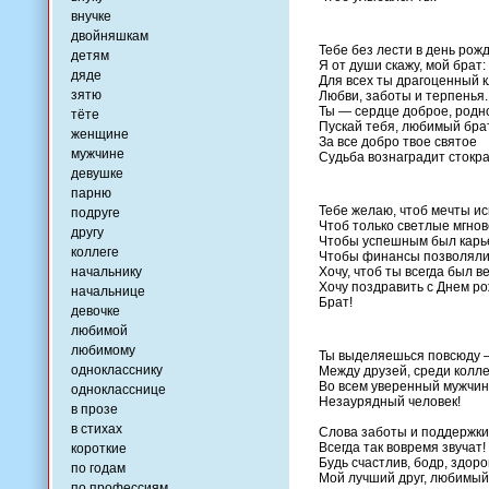
внучке
двойняшкам
Тебе без лести в день рож
детям
Я от души скажу, мой брат:
дяде
Для всех ты драгоценный 
зятю
Любви, заботы и терпенья.
Ты — сердце доброе, родно
тёте
Пускай тебя, любимый брат
женщине
За все добро твое святое
мужчине
Судьба вознаградит стокра
девушке
парню
Тебе желаю, чтоб мечты и
подруге
Чтоб только светлые мгно
другу
Чтобы успешным был карь
коллеге
Чтобы финансы позволяли 
начальнику
Хочу, чтоб ты всегда был ве
Хочу поздравить с Днем ро
начальнице
Брат!
девочке
любимой
любимому
Ты выделяешься повсюду
однокласснику
Между друзей, среди колле
Во всем уверенный мужчин
однокласснице
Незаурядный человек!
в прозе
в стихах
Слова заботы и поддержки
Всегда так вовремя звучат!
короткие
Будь счастлив, бодр, здоро
по годам
Мой лучший друг, любимый
по профессиям