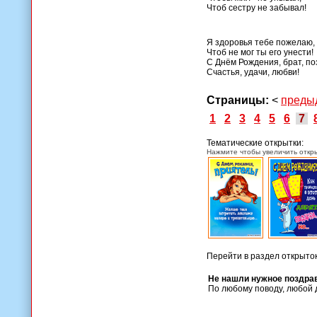
Чтоб сестру не забывал!
Я здоровья тебе пожелаю,
Чтоб не мог ты его унести!
С Днём Рождения, брат, п
Счастья, удачи, любви!
Страницы:
<
преды
1
2
3
4
5
6
7
Тематические открытки:
Нажмите чтобы увеличить откры
Перейти в раздел открыто
Не нашли нужное поздра
По любому поводу, любой 