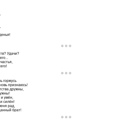
,
,
денья!
ств? Удачи?
го...
частья,
его!
ь горжусь
вновь признаюсь!
тства дружны,
нужны!
 и умён,
и силён!
меня рад,
данный брат!