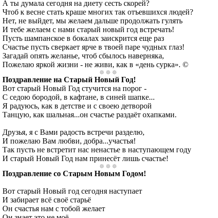
А ты думала сегодня на диету сесть скорей?
Чтоб к весне стать краше многих так отъевшихся людей?
Нет, не выйдет, мы желаем дальше продолжать гулять
И тебе желаем с нами старый новый год встречать!
Пусть шампанское в бокалах заискрится еще раз
Счастье пусть сверкает ярче в твоей паре чудных глаз!
Загадай опять желанье, чтоб сбылось наверняка,
Пожелаю яркой жизни - не живи, как в «день сурка». ©
Поздравление на Старый Новый Год!
Вот старый Новый Год стучится на порог -
С седою бородой, в кафтане, в синей шапке...
Я радуюсь, как в детстве и с своею детворой
Танцую, как шальная...он счастье раздаёт охапками.
Друзья, я с Вами радость встречи разделю,
И пожелаю Вам любви, добра...участья!
Так пусть не встретит нас ненастье в наступающем году
И старый Новый Год нам принесёт лишь счастье!
Поздравление со Старым Новым Годом!
Вот старый Новый год сегодня наступает
И забирает всё своё старьё
Он счастья нам с тобой желает
Он знает это не моё.