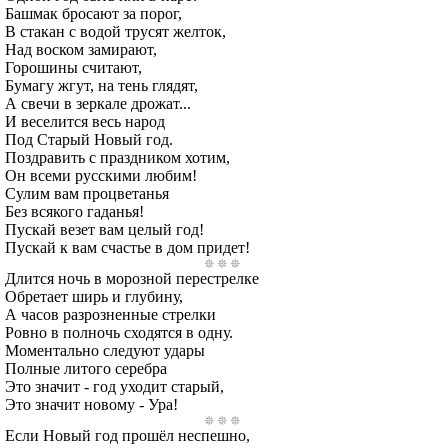
Башмак бросают за порог,
В стакан с водой трусят желток,
Над воском замирают,
Горошины считают,
Бумагу жгут, на тень глядят,
А свечи в зеркале дрожат...
И веселится весь народ
Под Старый Новый год.
Поздравить с праздником хотим,
Он всеми русскими любим!
Сулим вам процветанья
Без всякого гаданья!
Пускай везет вам целый год!
Пускай к вам счастье в дом придет!
Длится ночь в морозной перестрелке
Обретает ширь и глубину,
А часов разрозненные стрелки
Ровно в полночь сходятся в одну.
Моментально следуют удары
Полные литого серебра
Это значит - год уходит старый,
Это значит новому - Ура!
Если Новый год прошёл неспешно,