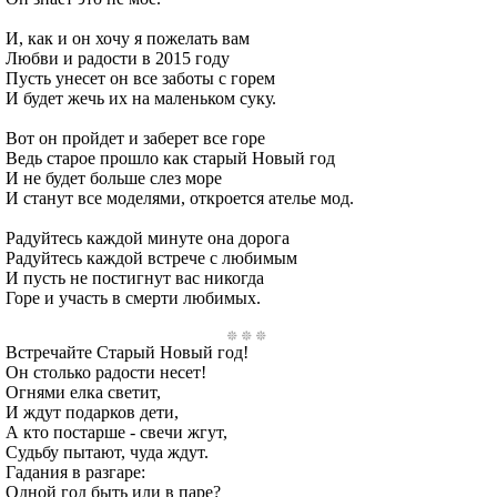
И, как и он хочу я пожелать вам
Любви и радости в 2015 году
Пусть унесет он все заботы с горем
И будет жечь их на маленьком суку.
Вот он пройдет и заберет все горе
Ведь старое прошло как старый Новый год
И не будет больше слез море
И станут все моделями, откроется ателье мод.
Радуйтесь каждой минуте она дорога
Радуйтесь каждой встрече с любимым
И пусть не постигнут вас никогда
Горе и участь в смерти любимых.
Встречайте Старый Новый год!
Он столько радости несет!
Огнями елка светит,
И ждут подарков дети,
А кто постарше - свечи жгут,
Судьбу пытают, чуда ждут.
Гадания в разгаре:
Одной год быть или в паре?