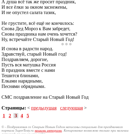
А душа всё так же просит праздник,
И все ёлки за окном заснежены,
И не опустел салата тазик,
Не грустите, всё ещё не кончилось:
Снова Дед Мороз к Вам забредет,
Снова праздника нам очень хочется?
Ну, встречайте Старый Новый Год!
И снова в радости народ.
Здравствуй, старый Новый год!
Поздравляем, дорогие,
Пусть вся матушка Россия
В праздник вместе с нами
Тешится блинами,
Елками нарядными,
Песнями обрядными.
СМС поздравление на Старый Новый Год
Страницы:
<
предыдущая
следующая
>
1
2
3
4
5
© - Поздравления со Старым Новым Годом написаны специально для праздничного
портала SuperTosty.ru
нашими авторами
. Копирование возможно только при наличии