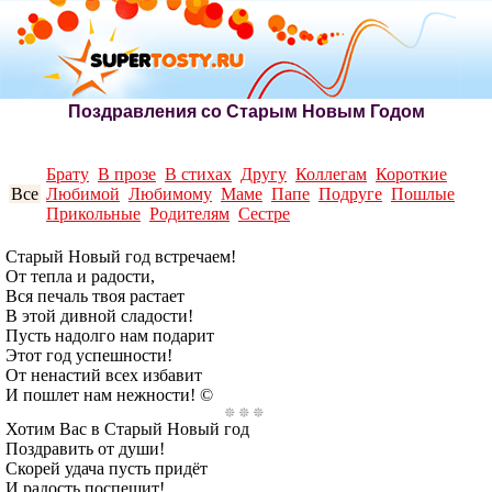
Поздравления со Старым Новым Годом
Брату
В прозе
В стихах
Другу
Коллегам
Короткие
Все
Любимой
Любимому
Маме
Папе
Подруге
Пошлые
Прикольные
Родителям
Сестре
Старый Новый год встречаем!
От тепла и радости,
Вся печаль твоя растает
В этой дивной сладости!
Пусть надолго нам подарит
Этот год успешности!
От ненастий всех избавит
И пошлет нам нежности! ©
Хотим Вас в Старый Новый год
Поздравить от души!
Скорей удача пусть придёт
И радость поспешит!