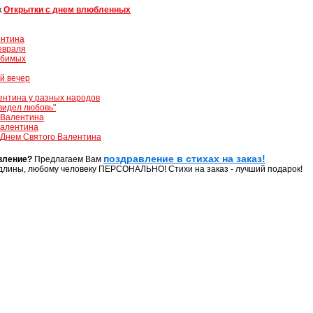
к
Открытки с днем влюбленных
ентина
евраля
юбимых
й вечер
ентина у разных народов
видел любовь"
 Валентина
Валентина
 Днем Святого Валентина
поздравление в стихах на заказ!
вление?
Предлагаем Вам
длины, любому человеку ПЕРСОНАЛЬНО! Стихи на заказ - лучший подарок!