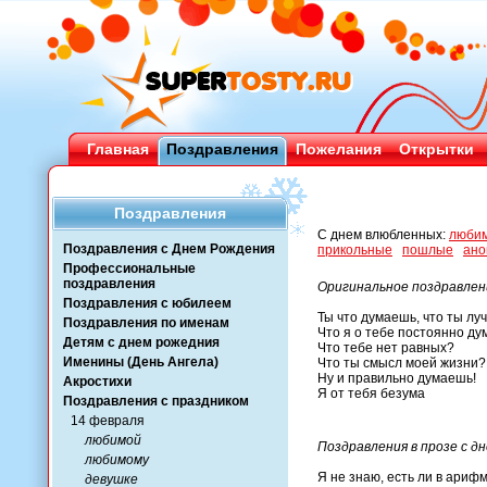
Главная
Поздравления
Пожелания
Открытки
Поздравления
С днем влюбленных:
люби
Поздравления с Днем Рождения
прикольные
пошлые
ано
Профессиональные
поздравления
Оригинальное поздравлен
Поздравления с юбилеем
Ты что думаешь, что ты лу
Поздравления по именам
Что я о тебе постоянно д
Детям с днем рожедния
Что тебе нет равных?
Именины (День Ангела)
Что ты смысл моей жизни?
Ну и правильно думаешь!
Акростихи
Я от тебя безума
Поздравления с праздником
14 февраля
любимой
Поздравления в прозе с д
любимому
Я не знаю, есть ли в ариф
девушке