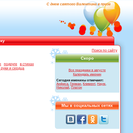
С днем святого Валентина в прозе
ику
Поиск по сайту
Скоро
е
подруге
в стихах
руки и сердца
Все праздники в августе
Календарь именин
Сегодня именины отмечают:
Анфиса
,
Герман
,
Климент
,
Наум
,
Николай
,
Платон
Мы в социальных сетях