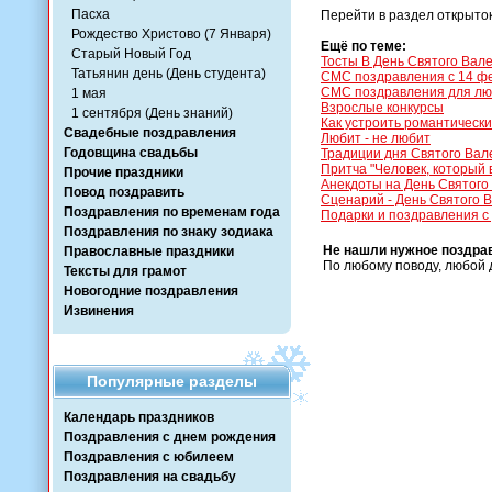
Пасха
Перейти в раздел открыто
Рождество Христово (7 Января)
Ещё по теме:
Старый Новый Год
Тосты В День Святого Вал
Татьянин день (День студента)
СМС поздравления с 14 ф
СМС поздравления для л
1 мая
Взрослые конкурсы
1 сентября (День знаний)
Как устроить романтически
Свадебные поздравления
Любит - не любит
Годовщина свадьбы
Традиции дня Святого Вал
Притча "Человек, который 
Прочие праздники
Анекдоты на День Святого
Повод поздравить
Сценарий - День Святого 
Поздравления по временам года
Подарки и поздравления с
Поздравления по знаку зодиака
Не нашли нужное поздра
Православные праздники
По любому поводу, любой 
Тексты для грамот
Новогодние поздравления
Извинения
Популярные разделы
Календарь праздников
Поздравления с днем рождения
Поздравления с юбилеем
Поздравления на свадьбу