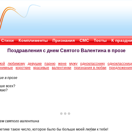
Стихи
Комплименты
Признания
СМС
Тосты
К праздн
Поздравления с днем Святого Валентина в прозе
мой
любимому
девушке
парню
жене
мужу
однокласснику
одноклассниц
нимные
короткие
красивые
валентинки
признания в любви
предложения 
ие в прозе
чше всех?
умаю?
нем святого валентина
метике такое число, которое было бы больше моей любви к тебе!