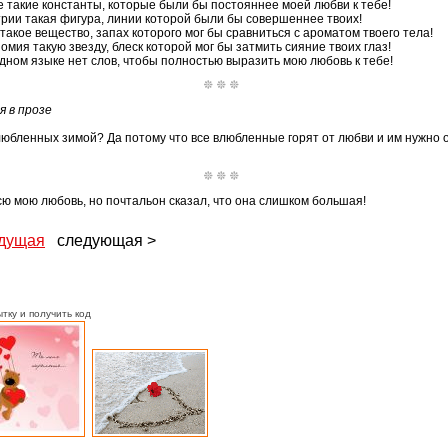
ке такие константы, которые были бы постояннее моей любви к тебе!
етрии такая фигура, линии которой были бы совершеннее твоих!
 такое вещество, запах которого мог бы сравниться с ароматом твоего тела!
омия такую звезду, блеск которой мог бы затмить сияние твоих глаз!
 одном языке нет слов, чтобы полностью выразить мою любовь к тебе!
я в прозе
любленных зимой? Да потому что все влюбленные горят от любви и им нужно 
сю мою любовь, но почтальон сказал, что она слишком большая!
дущая
следующая >
тку и получить код