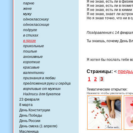
Я не знаю, есть ли в физи
парню
Я не знаю, есть ли в геом
жене
Я не знаю, есть ли в химии
мужу
Я не знаю, знает ли астрон
Но я знаю точно, что ни в
однокласснику
однокласснице
подруге
Поздравления с 14 феврал
в стихах
в прозе
Ты знаешь, почему День В
прикольные
пошлые
анонимные
Я хотел бы послать тебе в
короткие
красивые
Страницы:
<
преды
валентинки
признания в любви
1
2
3
предложения руки и сердца
ворчливые от мужчин
Тематические открытки:
Нажмите чтобы увеличить откры
Надписи для букетов
23 февраля
8 марта
День Конституции
День Победы
День России
День смеха (1 апреля)
Масленица