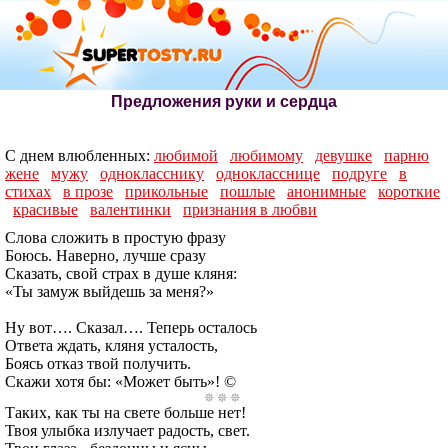
Предложения руки и сердца
С днем влюбленных:
любимой
любимому
девушке
парню
жене
мужу
однокласснику
однокласснице
подруге
в
стихах
в прозе
прикольные
пошлые
анонимные
короткие
красивые
валентинки
признания в любви
Слова сложить в простую фразу
Боюсь. Наверно, лучше сразу
Сказать, свой страх в душе кляня:
«Ты замуж выйдешь за меня?»
Ну вот…. Сказал…. Теперь осталось
Ответа ждать, кляня усталость,
Боясь отказ твой получить.
Скажи хотя бы: «Может быть»! ©
Таких, как ты на свете больше нет!
Твоя улыбка излучает радость, свет.