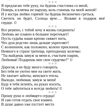
Я предлагаю тебе руку, ты будешь счастлива со мной,
Поверь, я клятвы не нарушу, коль станешь ты моей женой!
И у костра любви горячей ты будешь бесконечно греться,
Светить он будет, Солнца ярче…. Возьми в подарок моё
сердце. ©
Все решено, с тобой хочу я жизнь соединить!
Любовь же плавно в большее перетекает!
Пусть судьбы наши крепко свяжет нить,
Что душ родство лишь дальше укрепляет!
С волнением, как положено, колено преклонив,
Немного в страхе трепеща, преподношу колечко:
"Ты выйдешь замуж за меня и, счастьем озарив,
Любимая! Подаришь мне свое сердечко?" ©
Дорогая, я не буду много говорить.
Без тебя не уютно мне на свете жить.
Не хватает заботы, женского тепла,
Выходи, любимая, замуж за меня!
Буду я тебя лелеять, на руках носить,
О тебе заботиться и всегда любить! ©
Прошу руки и любящего сердца!
И сам готов отдать свое взамен.
В душе давно уже пустует место