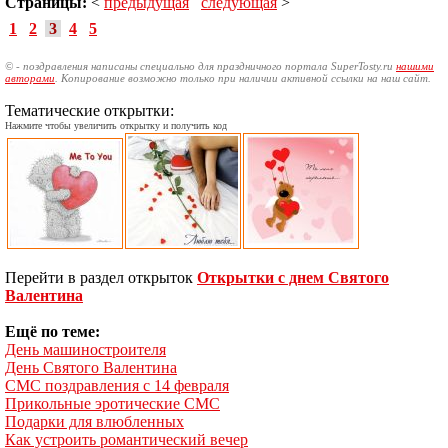
Страницы:
<
предыдущая
следующая
>
1
2
3
4
5
© - поздравления написаны специально для праздничного портала SuperTosty.ru
нашими
авторами
. Копирование возможно только при наличии активной ссылки на наш сайт.
Тематические открытки:
Нажмите чтобы увеличить открытку и получить код
Перейти в раздел открыток
Открытки с днем Святого
Валентина
Ещё по теме:
День машиностроителя
День Святого Валентина
СМС поздравления с 14 февраля
Прикольные эротические СМС
Подарки для влюбленных
Как устроить романтический вечер