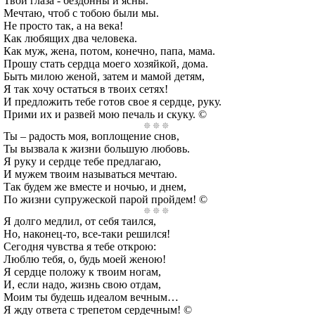
Твои глаза - бездонны и ясны.
Мечтаю, чтоб с тобою были мы.
Не просто так, а на века!
Как любящих два человека.
Как муж, жена, потом, конечно, папа, мама.
Прошу стать сердца моего хозяйкой, дома.
Быть милою женой, затем и мамой детям,
Я так хочу остаться в твоих сетях!
И предложить тебе готов свое я сердце, руку.
Прими их и развей мою печаль и скуку. ©
Ты – радость моя, воплощение снов,
Ты вызвала к жизни большую любовь.
Я руку и сердце тебе предлагаю,
И мужем твоим называться мечтаю.
Так будем же вместе и ночью, и днем,
По жизни супружеской парой пройдем! ©
Я долго медлил, от себя таился,
Но, наконец-то, все-таки решился!
Сегодня чувства я тебе открою:
Люблю тебя, о, будь моей женою!
Я сердце положу к твоим ногам,
И, если надо, жизнь свою отдам,
Моим ты будешь идеалом вечным…
Я жду ответа с трепетом сердечным! ©