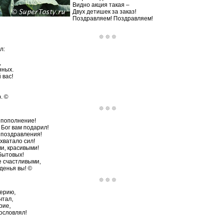
Видно акция такая –
Двух детишек за заказ!
Поздравляем! Поздравляем!
л:
,
нных.
 вас!
. ©
 пополнение!
Бог вам подарил!
 поздравления!
хватало сил!
и, красивыми!
бытовых!
е счастливыми,
денья вы! ©
ерию,
чтал,
рие,
ословлял!