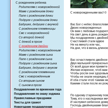
С рождением ребенка
Родителям с новорожденной
Маме с рождением дочки
С новорожденными вас! ©
Папе с рождением дочки
Подруге с рождением дочки
Бабушке, дедушке с внучкой
Вас Бог с небес благослови
Двоих новорожденных
С рождением племянницы
Он вам с любовью подарил
Смс с новорожденной
На свет день в день рожде
Со второй дочкой
Мы поздравляем с двойней
Счастливей стали вдвое
С дочкой в прозе
Не на минуту или час,
С рождением двойни
На дни, что в жизнь длиною
Родителям с новорожденным
Маме с рождением сына
Папе с рождением сына
Вас осчастливило двойное
Двух малышей прекрасных 
Подруге с рождением сына
От всей души мои примите
Бабушке, дедушке с внуком
Желаю искренне, чтоб вам 
С рождением племянника
Чтобы росли они здоровым
Смс с новорожденным
Чтобы не знали неурядиц 
И оба стали чтоб такими ж
Со вторым сыном
Какими стали после их рож
С сыном в прозе
Поздравления по временам года
Поздравления по знаку зодиака
По одному старинному пов
Православные праздники
Тому, кто о наследниках ме
И заслужил небесное дове
Тексты для грамот
Господь двойняшками благ
Новогодние поздравления