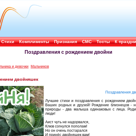
Стихи
Комплименты
Признания
СМС
Тосты
К праздн
Поздравления с рождением двойни
льчика и девочки
Мальчиков
дением двойняшек
Поздравления дв
Лучшие стихи и поздравления с рождением двой
Ваших родных и друзей! Рождение близнецов - н
природы - два малыша одинаковых с лица. Роди
люди!
Аист чуть не надорвался,
Клюв согнулся пополам!
Но он очень постарался
И принёс двойняшек вам!