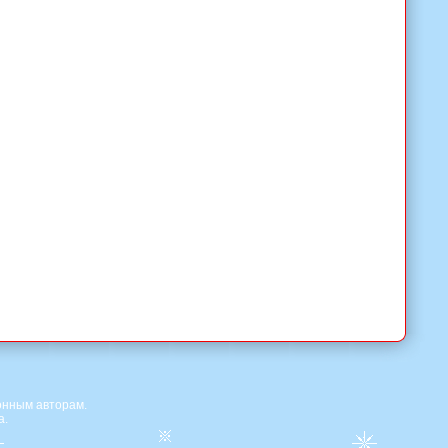
онным авторам.
а.