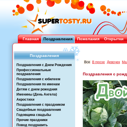
Главная
Поздравления
Пожелания
Открытки
Поздравления
Все
В прозе
Девочек
Ма
Поздравления с Днем Рождения
Профессиональные
Поздравления с рож
поздравления
Поздравления с юбилеем
Поздравления по именам
Детям с днем рожедния
Именины (День Ангела)
Акростихи
Поздравления с праздником
Свадебные поздравления
Годовщина свадьбы
Прочие праздники
Повод поздравить