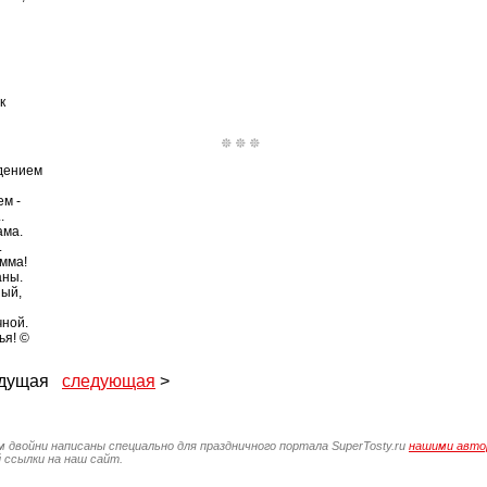
к
ждением
м -
.
ама.
.
амма!
аны.
ный,
чной.
ья! ©
ыдущая
следующая
>
м двойни написаны специально для праздничного портала SuperTosty.ru
нашими авто
 ссылки на наш сайт.