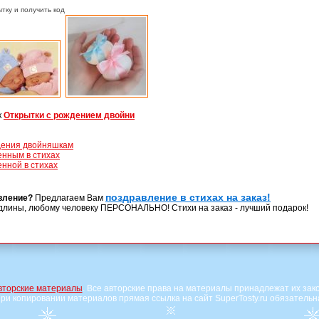
тку и получить код
к
Открытки с рождением двойни
дения двойняшкам
нным в стихах
нной в стихах
поздравление в стихах на заказ!
вление?
Предлагаем Вам
длины, любому человеку ПЕРСОНАЛЬНО! Стихи на заказ - лучший подарок!
вторские материалы
. Все авторские права на материалы принадлежат их зак
ри копировании материалов прямая ссылка на сайт SuperTosty.ru обязательн