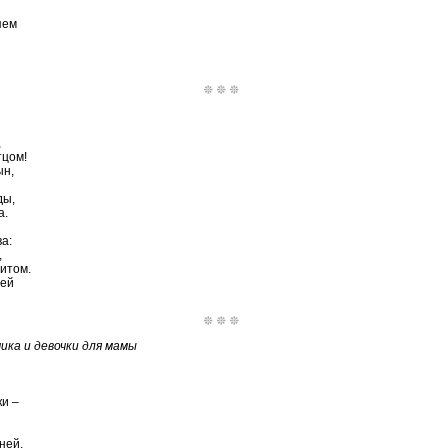
яем
,
тцом!
ын,
ды,
а.
а:
,
итом.
чей
ика и девочки для мамы
ки –
ней,