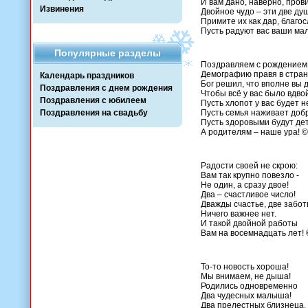
И вам дано, наверно, про
Извинения
Двойное чудо – эти две ду
Примите их как дар, благо
Пусть радуют вас ваши ма
Популярные разделы
Поздравляем с рождением
Демографию правя в стран
Календарь праздников
Бог решил, что вполне вы 
Поздравления с днем рождения
Чтобы всё у вас было вдво
Поздравления с юбилеем
Пусть хлопот у вас будет н
Поздравления на свадьбу
Пусть семья наживает доб
Пусть здоровыми будут де
А родителям – наше ура! ©
Радости своей не скрою:
Вам так крупно повезло -
Не один, а сразу двое!
Два – счастливое число!
Дважды счастье, две забот
Ничего важнее нет.
И такой двойной работы
Вам на восемнадцать лет! 
То-то новость хороша!
Мы внимаем, не дыша!
Родились одновременно
Два чудесных малыша!
Два прелестных близнеца,