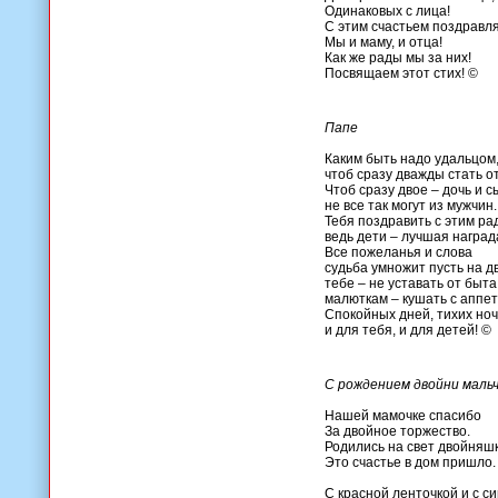
Одинаковых с лица!
С этим счастьем поздравл
Мы и маму, и отца!
Как же рады мы за них!
Посвящаем этот стих! ©
Папе
Каким быть надо удальцом
чтоб сразу дважды стать о
Чтоб сразу двое – дочь и с
не все так могут из мужчин.
Тебя поздравить с этим ра
ведь дети – лучшая наград
Все пожеланья и слова
судьба умножит пусть на дв
тебе – не уставать от быта
малюткам – кушать с аппет
Спокойных дней, тихих но
и для тебя, и для детей! ©
С рождением двойни мальч
Нашей мамочке спасибо
За двойное торжество.
Родились на свет двойняш
Это счастье в дом пришло.
С красной ленточкой и с си