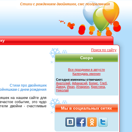
Стихи с рождением двойняшек, смс поздралвения
ику
Поиск по сайту
Скоро
Все праздники в августе
Календарь именин
Сегодня именины отмечают:
Анатолий
,
Афанасий
,
Борис
,
Глеб
,
Стихи про двойняшек
Давид
,
Иван
,
Иларион
,
Кристина
,
ойняшкам с днем рождения
Николай
няшек на нашем сайте для
ечастое событие, это чудо
тели двойни - счастливые
Мы в социальных сетях