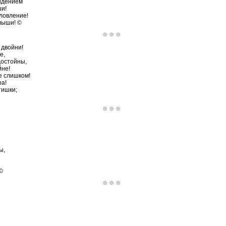
видением
ши!
словление!
лыши! ©
 двойни!
е,
достойны,
йне!
е слишком!
ра!
тишки;
ы,
©