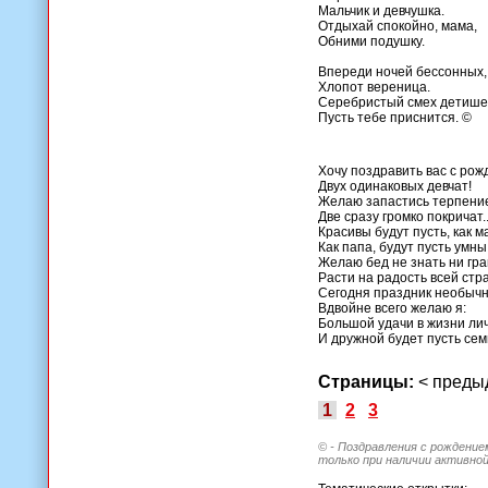
Мальчик и девчушка.
Отдыхай спокойно, мама,
Обними подушку.
Впереди ночей бессонных,
Хлопот вереница.
Серебристый смех детише
Пусть тебе приснится. ©
Хочу поздравить вас с ро
Двух одинаковых девчат!
Желаю запастись терпение
Две сразу громко покричат..
Красивы будут пусть, как м
Как папа, будут пусть умны
Желаю бед не знать ни гр
Расти на радость всей стр
Сегодня праздник необыч
Вдвойне всего желаю я:
Большой удачи в жизни ли
И дружной будет пусть сем
Страницы:
< пред
1
2
3
© - Поздравления с рождение
только при наличии активной