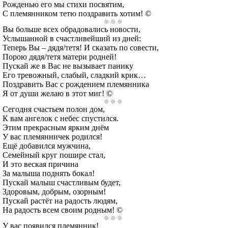
Рожденью его мы стихи посвятим,
С племянником тетю поздравить хотим! ©
Вы больше всех обрадовались новости,
Услышанной в счастливейший из дней:
Теперь Вы – дядя/тетя! И сказать по совести,
Порою дядя/тетя матери родней!
Пускай же в Вас не вызывает панику
Его тревожный, слабый, сладкий крик…
Поздравить Вас с рождением племянника
Я от души желаю в этот миг! ©
Сегодня счастьем полон дом,
К вам ангелок с небес спустился.
Этим прекрасным ярким днём
У вас племянничек родился!
Ещё добавился мужчина,
Семейный круг пошире стал,
И это веская причина
За малыша поднять бокал!
Пускай малыш счастливым будет,
Здоровым, добрым, озорным!
Пускай растёт на радость людям,
На радость всем своим родным! ©
У вас появился племянник!