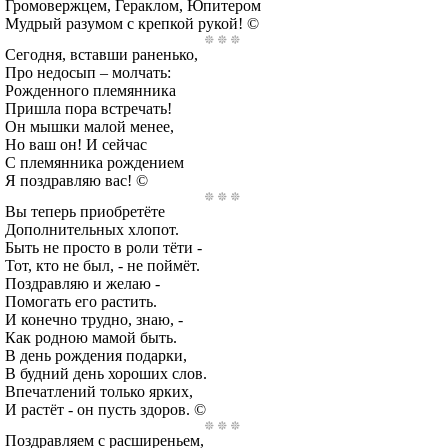
Громовержцем, Гераклом, Юпитером
Мудрый разумом с крепкой рукой! ©
Сегодня, вставши раненько,
Про недосып – молчать:
Рожденного племянника
Пришла пора встречать!
Он мышки малой менее,
Но ваш он! И сейчас
С племянника рождением
Я поздравляю вас! ©
Вы теперь приобретёте
Дополнительных хлопот.
Быть не просто в роли тёти -
Тот, кто не был, - не поймёт.
Поздравляю и желаю -
Помогать его растить.
И конечно трудно, знаю, -
Как родною мамой быть.
В день рождения подарки,
В будний день хороших слов.
Впечатлений только ярких,
И растёт - он пусть здоров. ©
Поздравляем с расширеньем,