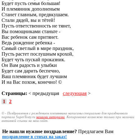
Будет пусть семья большая!
И племянник дополненьем
Станет главным, предвкушаем.
Стали дядей, вы и тётей!
Пусть ответственность не тянет,
Вы помощниками станьте -
Вас ребенок сам притянет.
Ведь рождение ребенка -
Самый светлый в мире праздник,
Пусть растет послушным крохой,
Будет чуть пускай проказник.
Он Вам радость и улыбки
Будет сам дарить беспечно,
Ваш племянник будет лучшим
И на Вас похож, конечно! ©
Страницы:
< предыдущая
следующая
>
1
2
© - Поздравления с рождением племянника написаны специально для праздничного
портала SuperTosty.ru
нашими авторами
. Копирование возможно только при наличии
активной ссылки на наш сайт.
Не нашли нужное поздравление?
Предлагаем Вам
поздравление в стихах на заказ!