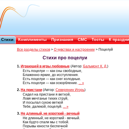
Стихи
Комплименты
Признания
СМС
Тосты
К праздн
Все разделы стихов
>
О чувствах и настроении
>
Поцелуй
Стихи про поцелуи
1.
Играющей в игры любовные
(Автор:
Бальмонт К. Д.
)
Есть поцелуи — как сны свободные,
Блаженно-яркие, до исступления.
Есть поцелуи — как снег холодные.
Есть поцелуи — как оскорбление.
... »
2.
На пристани
(Автор:
Северянин Игорь
)
Сидел на пристани я ветхой,
Ловя мечтанье тихих струй,
И посылал сухою веткой
Тебе, далекой, поцелуй.
... »
3.
Не длинный, не короткий - вечный
Не длинный, не короткий - вечный.
Как будто спали мы с тобой.
Порывы юности беспечной