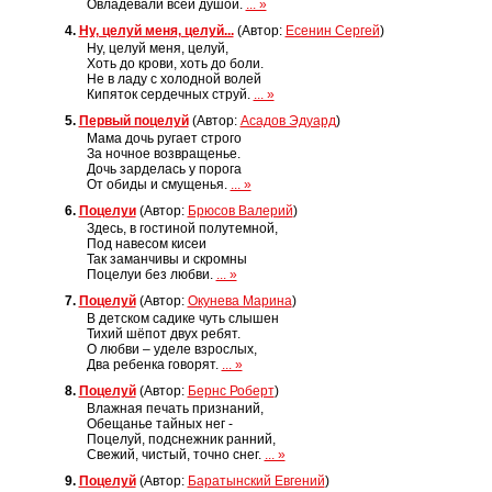
Овладевали всей душой.
... »
4.
Ну, целуй меня, целуй...
(Автор:
Есенин Сергей
)
Ну, целуй меня, целуй,
Хоть до крови, хоть до боли.
Не в ладу с холодной волей
Кипяток сердечных струй.
... »
5.
Первый поцелуй
(Автор:
Асадов Эдуард
)
Мама дочь ругает строго
За ночное возвращенье.
Дочь зарделась у порога
От обиды и смущенья.
... »
6.
Поцелуи
(Автор:
Брюсов Валерий
)
Здесь, в гостиной полутемной,
Под навесом кисеи
Так заманчивы и скромны
Поцелуи без любви.
... »
7.
Поцелуй
(Автор:
Окунева Марина
)
В детском садике чуть слышен
Тихий шёпот двух ребят.
О любви – уделе взрослых,
Два ребенка говорят.
... »
8.
Поцелуй
(Автор:
Бернс Роберт
)
Влажная печать признаний,
Обещанье тайных нег -
Поцелуй, подснежник ранний,
Свежий, чистый, точно снег.
... »
9.
Поцелуй
(Автор:
Баратынский Евгений
)