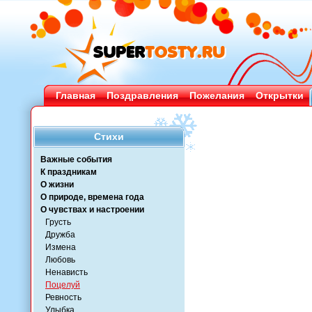
Главная
Поздравления
Пожелания
Открытки
Стихи
Важные события
К праздникам
О жизни
О природе, времена года
О чувствах и настроении
Грусть
Дружба
Измена
Любовь
Ненависть
Поцелуй
Ревность
Улыбка