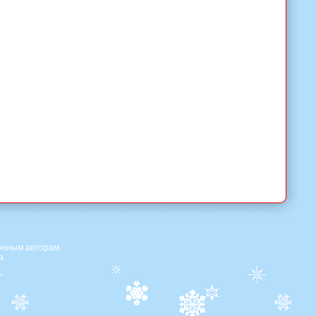
онным авторам.
а.