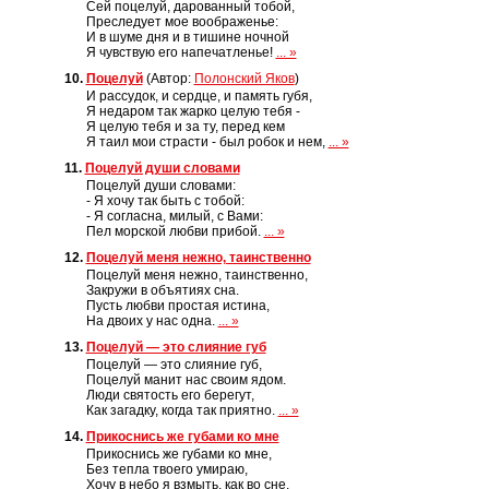
Сей поцелуй, дарованный тобой,
Преследует мое воображенье:
И в шуме дня и в тишине ночной
Я чувствую его напечатленье!
... »
10.
Поцелуй
(Автор:
Полонский Яков
)
И рассудок, и сердце, и память губя,
Я недаром так жарко целую тебя -
Я целую тебя и за ту, перед кем
Я таил мои страсти - был робок и нем,
... »
11.
Поцелуй души словами
Поцелуй души словами:
- Я хочу так быть с тобой:
- Я согласна, милый, с Вами:
Пел морской любви прибой.
... »
12.
Поцелуй меня нежно, таинственно
Поцелуй меня нежно, таинственно,
Закружи в объятиях сна.
Пусть любви простая истина,
На двоих у нас одна.
... »
13.
Поцелуй — это слияние губ
Поцелуй — это слияние губ,
Поцелуй манит нас своим ядом.
Люди святость его берегут,
Как загадку, когда так приятно.
... »
14.
Прикоснись же губами ко мне
Прикоснись же губами ко мне,
Без тепла твоего умираю,
Хочу в небо я взмыть, как во сне,