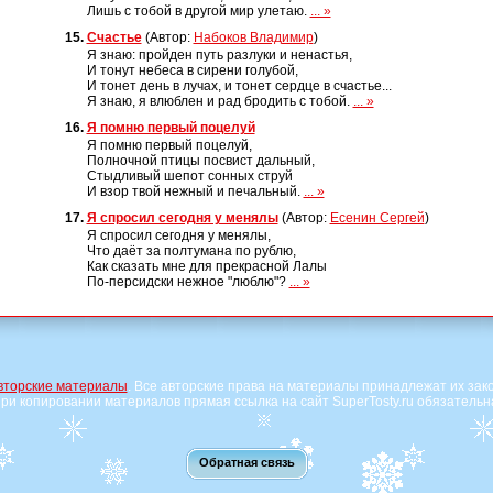
Лишь с тобой в другой мир улетаю.
... »
15.
Счастье
(Автор:
Набоков Владимир
)
Я знаю: пройден путь разлуки и ненастья,
И тонут небеса в сирени голубой,
И тонет день в лучах, и тонет сердце в счастье...
Я знаю, я влюблен и рад бродить с тобой.
... »
16.
Я помню первый поцелуй
Я помню первый поцелуй,
Полночной птицы посвист дальный,
Стыдливый шепот сонных струй
И взор твой нежный и печальный.
... »
17.
Я спросил сегодня у менялы
(Автор:
Есенин Сергей
)
Я спросил сегодня у менялы,
Что даёт за полтумана по рублю,
Как сказать мне для прекрасной Лалы
По-персидски нежное "люблю"?
... »
вторские материалы
. Все авторские права на материалы принадлежат их зак
ри копировании материалов прямая ссылка на сайт SuperTosty.ru обязательн
Обратная связь