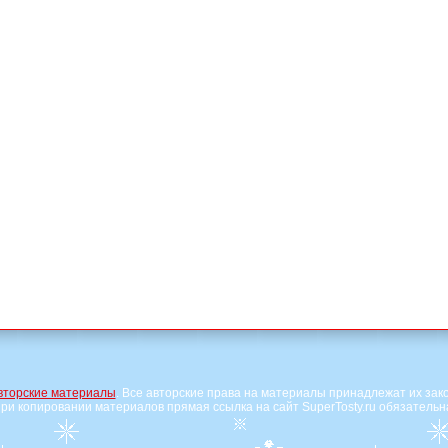
вторские материалы
. Все авторские права на материалы принадлежат их зак
ри копировании материалов прямая ссылка на сайт SuperTosty.ru обязательн