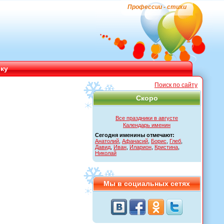
Профессии - стихи
ику
Поиск по сайту
Скоро
Все праздники в августе
Календарь именин
Сегодня именины отмечают:
Анатолий
,
Афанасий
,
Борис
,
Глеб
,
Давид
,
Иван
,
Иларион
,
Кристина
,
Николай
Мы в социальных сетях