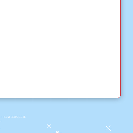
онным авторам.
а.