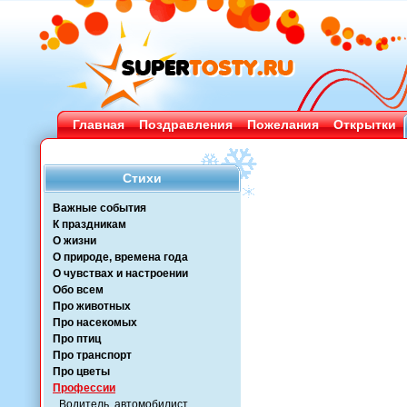
Главная
Поздравления
Пожелания
Открытки
Стихи
Важные события
К праздникам
О жизни
О природе, времена года
О чувствах и настроении
Обо всем
Про животных
Про насекомых
Про птиц
Про транспорт
Про цветы
Профессии
Водитель, автомобилист