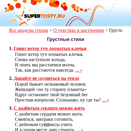
Все разделы стихов
>
О чувствах и настроении
>
Грусть
Грустные стихи
1.
Гонит ветер туч лохматых клочья
Гонит ветер туч лохматых клочья,
Снова наступили холода,
И опять мы расстаемся молча,
Так, как расстаются навсегда.
... »
2.
Давайте не скупиться на тепло
Порой бывает незнакомый человек
Живущий «по ту сторону планеты»
Вдруг остановит твой безумный бег
Простым вопросом: Солнышко, ну где ты?
... »
3.
С разбитым сердцем можно жить
С разбитым сердцем можно жить:
Смеяться, завтраки готовить,
С ребенком суффиксы учить
И в тихом месте дачу строить.
... »