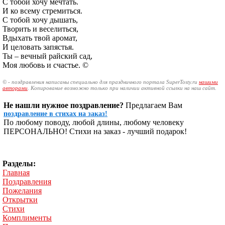
С тобой хочу мечтать.
И ко всему стремиться.
С тобой хочу дышать,
Творить и веселиться,
Вдыхать твой аромат,
И целовать запястья.
Ты – вечный райский сад,
Моя любовь и счастье. ©
© - поздравления написаны специально для праздничного портала SuperTosty.ru
нашими
авторами
. Копирование возможно только при наличии активной ссылки на наш сайт.
Не нашли нужное поздравление?
Предлагаем Вам
поздравление в стихах на заказ!
По любому поводу, любой длины, любому человеку
ПЕРСОНАЛЬНО! Стихи на заказ - лучший подарок!
Разделы:
Главная
Поздравления
Пожелания
Открытки
Стихи
Комплименты