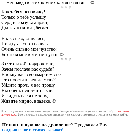
…Неправда в стихах моих каждое слово… ©
Как тебя я ненавижу!
Только о тебе услышу -
Сердце сразу замирает,
Душа - в пятки убегает.
Я краснею, заикаюсь,
Не иду - а спотыкаюсь.
Очень сильно мое чувство:
Без тебя мне в жизни пусто! ©
За что такой подарок мне,
Зачем послала вас судьба?
Я вижу вас в кошмарном сне,
Что посетить решил меня?
Уйдите прочь я вас прошу,
Вы очень неприятны мне.
И видеть вас я не хочу,
Живите мирно, вдалеке. ©
© - поздравления написаны специально для праздничного портала SuperTosty.ru
нашими
авторами
. Копирование возможно только при наличии активной ссылки на наш сайт.
Не нашли нужное поздравление?
Предлагаем Вам
поздравление в стихах на заказ!