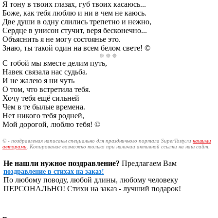
Я тону в твоих глазах, губ твоих касаюсь...
Боже, как тебя люблю и ни в чем не каюсь.
Две души в одну слились трепетно и нежно,
Сердце в унисон стучит, веря бесконечно...
Объяснить я не могу состоянье это.
Знаю, ты такой один на всем белом свете! ©
С тобой мы вместе делим путь,
Навек связала нас судьба.
И не жалею я ни чуть
О том, что встретила тебя.
Хочу тебя ещё сильней
Чем в те былые времена.
Нет никого тебя родней,
Мой дорогой, люблю тебя! ©
© - поздравления написаны специально для праздничного портала SuperTosty.ru
нашими
авторами
. Копирование возможно только при наличии активной ссылки на наш сайт.
Не нашли нужное поздравление?
Предлагаем Вам
поздравление в стихах на заказ!
По любому поводу, любой длины, любому человеку
ПЕРСОНАЛЬНО! Стихи на заказ - лучший подарок!