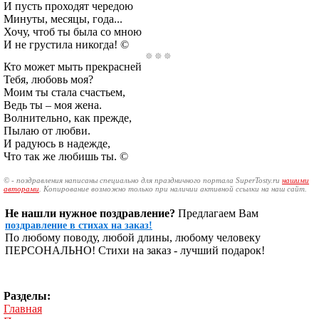
И пусть проходят чередою
Минуты, месяцы, года...
Хочу, чтоб ты была со мною
И не грустила никогда! ©
Кто может мыть прекрасней
Тебя, любовь моя?
Моим ты стала счастьем,
Ведь ты – моя жена.
Волнительно, как прежде,
Пылаю от любви.
И радуюсь в надежде,
Что так же любишь ты. ©
© - поздравления написаны специально для праздничного портала SuperTosty.ru
нашими
авторами
. Копирование возможно только при наличии активной ссылки на наш сайт.
Не нашли нужное поздравление?
Предлагаем Вам
поздравление в стихах на заказ!
По любому поводу, любой длины, любому человеку
ПЕРСОНАЛЬНО! Стихи на заказ - лучший подарок!
Разделы:
Главная