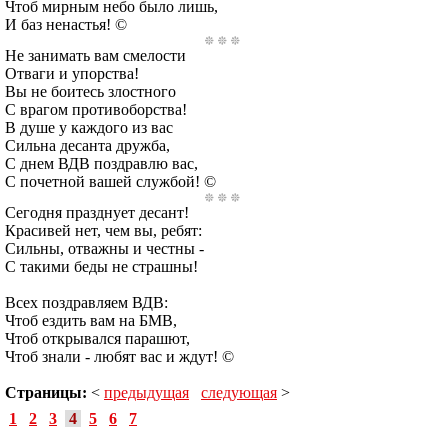
Чтоб мирным небо было лишь,
И баз ненастья! ©
Не занимать вам смелости
Отваги и упорства!
Вы не боитесь злостного
С врагом противоборства!
В душе у каждого из вас
Сильна десанта дружба,
С днем ВДВ поздравлю вас,
С почетной вашей службой! ©
Сегодня празднует десант!
Красивей нет, чем вы, ребят:
Сильны, отважны и честны -
С такими беды не страшны!
Всех поздравляем ВДВ:
Чтоб ездить вам на БМВ,
Чтоб открывался парашют,
Чтоб знали - любят вас и ждут! ©
Страницы:
<
предыдущая
следующая
>
1
2
3
4
5
6
7