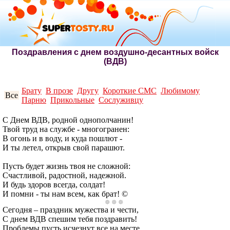
Поздравления с днем воздушно-десантных войск
(ВДВ)
Брату
В прозе
Другу
Короткие СМС
Любимому
Все
Парню
Прикольные
Сослуживцу
С Днем ВДВ, родной однополчанин!
Твой труд на службе - многогранен:
В огонь и в воду, и куда пошлют -
И ты летел, открыв свой парашют.
Пусть будет жизнь твоя не сложной:
Счастливой, радостной, надежной.
И будь здоров всегда, солдат!
И помни - ты нам всем, как брат! ©
Сегодня – праздник мужества и чести,
С днем ВДВ спешим тебя поздравить!
Проблемы пусть исчезнут все на месте,