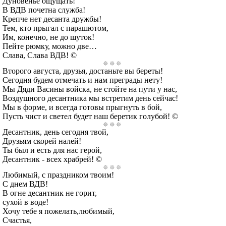
Дуновенье ощущать!
В ВДВ почетна служба!
Крепче нет десанта дружбы!
Тем, кто прыгал с парашютом,
Им, конечно, не до шуток!
Пейте рюмку, можно две…
Слава, Слава ВДВ! ©
Второго августа, друзья, достаньте вы береты!
Сегодня будем отмечать и нам преграды нету!
Мы Дяди Васины войска, не стойте на пути у нас,
Воздушного десантника мы встретим день сейчас!
Мы в форме, и всегда готовы прыгнуть в бой,
Пусть чист и светел будет наш беретик голубой! ©
Десантник, день сегодня твой,
Друзьям скорей налей!
Ты был и есть для нас герой,
Десантник - всех храбрей! ©
Любимый, с праздником твоим!
С днем ВДВ!
В огне десантник не горит,
сухой в воде!
Хочу тебе я пожелать,любимый,
Счастья,