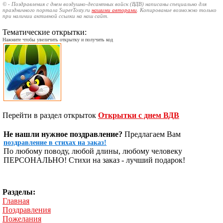
© - Поздравления с днем воздушно-десантных войск (ВДВ) написаны специально для
праздничного портала SuperTosty.ru
нашими авторами
. Копирование возможно только
при наличии активной ссылки на наш сайт.
Тематические открытки:
Нажмите чтобы увеличить открытку и получить код
Перейти в раздел открыток
Открытки с днем ВДВ
Не нашли нужное поздравление?
Предлагаем Вам
поздравление в стихах на заказ!
По любому поводу, любой длины, любому человеку
ПЕРСОНАЛЬНО! Стихи на заказ - лучший подарок!
Разделы:
Главная
Поздравления
Пожелания