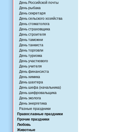
День Российской почты
День рыбака
День секретаря
День сельского хозяйства
День стоматолога
День страховщика
День строителя
День таможни
День танкиста
День торговли
День туризма
День участкового
День учителя
День финансиста
День химика
День шахтера
День шефа (начальника)
День шифровальщика
День эколога
День энергетика
Разные праздники
Православные праздники
Прочие праздники
Любовь
Животные