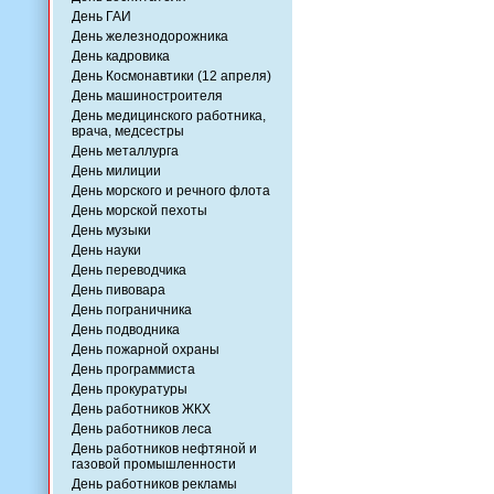
День ГАИ
День железнодорожника
День кадровика
День Космонавтики (12 апреля)
День машиностроителя
День медицинского работника,
врача, медсестры
День металлурга
День милиции
День морского и речного флота
День морской пехоты
День музыки
День науки
День переводчика
День пивовара
День пограничника
День подводника
День пожарной охраны
День программиста
День прокуратуры
День работников ЖКХ
День работников леса
День работников нефтяной и
газовой промышленности
День работников рекламы