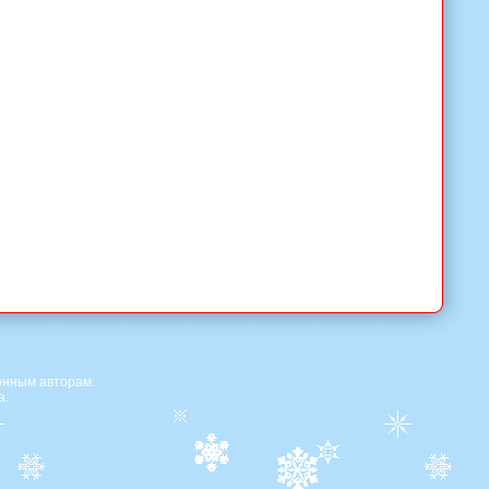
онным авторам.
а.