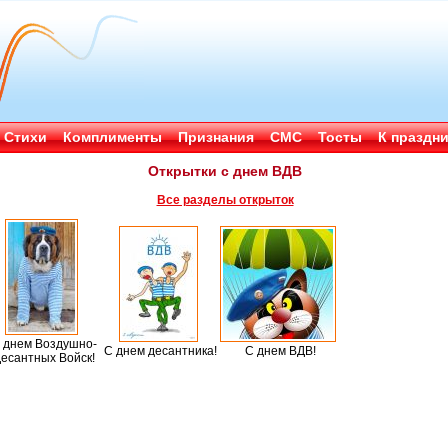
Стихи
Комплименты
Признания
СМС
Тосты
К праздн
Открытки с днем ВДВ
Все разделы открыток
 днем Воздушно-
С днем десантника!
С днем ВДВ!
есантных Войск!