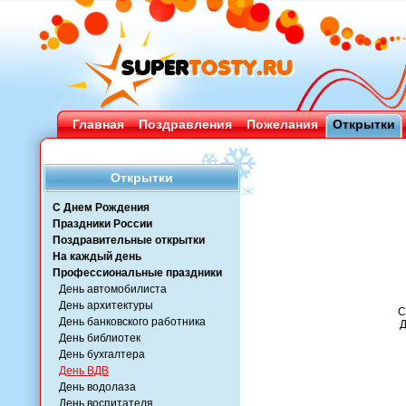
Главная
Поздравления
Пожелания
Открытки
Открытки
С Днем Рождения
Праздники России
Поздравительные открытки
На каждый день
Профессиональные праздники
День автомобилиста
День архитектуры
С
День банковского работника
Д
День библиотек
День бухгалтера
День ВДВ
День водолаза
День воспитателя