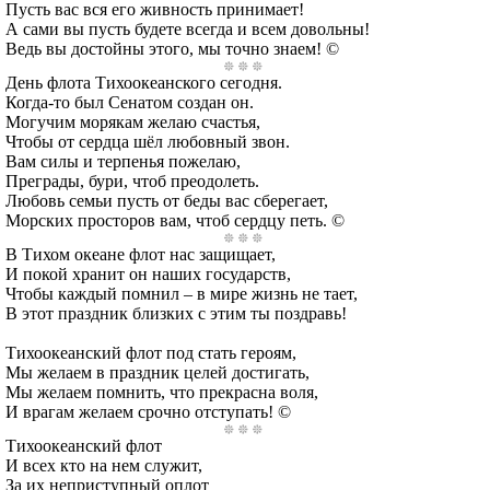
Пусть вас вся его живность принимает!
А сами вы пусть будете всегда и всем довольны!
Ведь вы достойны этого, мы точно знаем! ©
День флота Тихоокеанского сегодня.
Когда-то был Сенатом создан он.
Могучим морякам желаю счастья,
Чтобы от сердца шёл любовный звон.
Вам силы и терпенья пожелаю,
Преграды, бури, чтоб преодолеть.
Любовь семьи пусть от беды вас сберегает,
Морских просторов вам, чтоб сердцу петь. ©
В Тихом океане флот нас защищает,
И покой хранит он наших государств,
Чтобы каждый помнил – в мире жизнь не тает,
В этот праздник близких с этим ты поздравь!
Тихоокеанский флот под стать героям,
Мы желаем в праздник целей достигать,
Мы желаем помнить, что прекрасна воля,
И врагам желаем срочно отступать! ©
Тихоокеанский флот
И всех кто на нем служит,
За их неприступный оплот