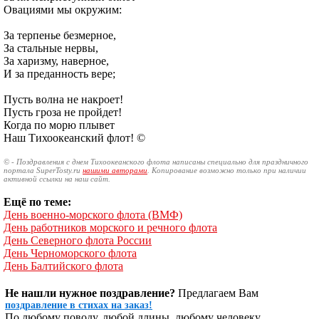
Овациями мы окружим:
За терпенье безмерное,
За стальные нервы,
За харизму, наверное,
И за преданность вере;
Пусть волна не накроет!
Пусть гроза не пройдет!
Когда по морю плывет
Наш Тихоокеанский флот! ©
© - Поздравления с днем Тихоокеанского флота написаны специально для праздничного
портала SuperTosty.ru
нашими авторами
. Копирование возможно только при наличии
активной ссылки на наш сайт.
Ещё по теме:
День военно-морского флота (ВМФ)
День работников морского и речного флота
День Северного флота России
День Черноморского флота
День Балтийского флота
Не нашли нужное поздравление?
Предлагаем Вам
поздравление в стихах на заказ!
По любому поводу, любой длины, любому человеку