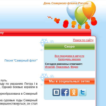
День Северного флота России
ику
Поиск по сайту
Скоро
Все праздники в августе
Календарь именин
Песня "Северный флот"
Сегодня именины отмечают:
Игнатий
,
Прасковья
,
Фёдор
 путь.
Мы в социальных сетях
оду по указанию Петра I в
. Однако боевые корабли в
 преобразована в Северный
на суровые годы Северный
овершенствоваться, он стал