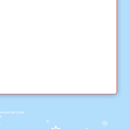
онным авторам.
а.