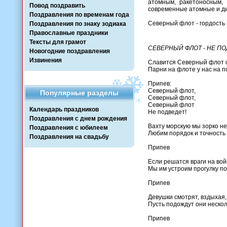
атомным, ракетоносным,
Повод поздравить
современные атомные и ди
Поздравления по временам года
Северный флот - гордость 
Поздравления по знаку зодиака
Православные праздники
Тексты для грамот
СЕВЕРНЫЙ ФЛОТ - НЕ П
Новогодние поздравления
Извинения
Славится Северный флот с
Парни на флоте у нас на п
Припев:
Северный флот,
Популярные разделы
Северный флот,
Северный флот
Календарь праздников
Не подведет!
Поздравления с днем рождения
Вахту морскую мы зорко не
Поздравления с юбилеем
Любим порядок и точность 
Поздравления на свадьбу
Припев
Если решатся враги на вой
Мы им устроим прогулку по
Припев
Девушки смотрят, вздыхая,
Пусть подождут они нескол
Припев