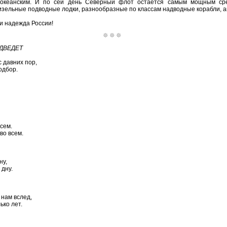
 океанским. И по сей день Северный флот остается самым мощным сре
зельные подводные лодки, разнообразные по классам надводные корабли, ав
и надежда России!
ОДВЕДЕТ
 давних пор,
одбор.
сем.
во всем.
ну,
 дну.
 нам вслед,
ько лет.