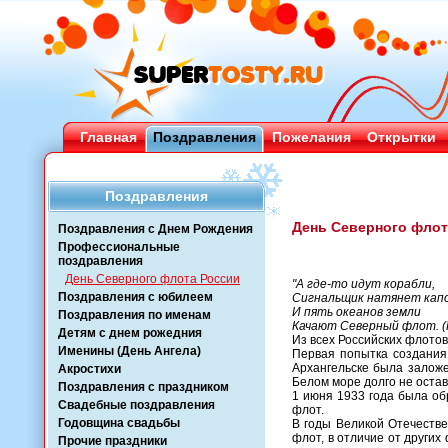
Главная
Поздравления
Пожелания
Открытки
Поздравления
День Северного флот
Поздравления с Днем Рождения
Профессиональные
поздравления
День Северного флота России
"А где-то идут корабли,
Поздравления с юбилеем
Сигнальщик натянет кап
И пять океанов земли
Поздравления по именам
Качают Северный флот. (
Детям с днем рожедния
Из всех Российских флотов
Именины (День Ангела)
Первая попытка создания
Архангельске была заложе
Акростихи
Белом море долго не остав
Поздравления с праздником
1 июня 1933 года была о
Свадебные поздравления
флот.
Годовщина свадьбы
В годы Великой Отечеств
флот, в отличие от други
Прочие праздники