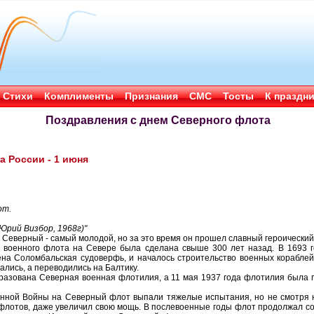
Стихи
Комплименты
Признания
СМС
Тосты
К праздн
Поздравления с днем Северного флота
а России - 1 июня
от.
Юрий Визбор, 1968г)"
 Северный - самый молодой, но за это время он прошел славный героический
 военного флота на Севере была сделана свыше 300 лет назад. В 1693 г
на Соломбальская судоверфь, и началось строительство военных кораблей
ались, а переводились на Балтику.
бразована Северная военная флотилия, а 11 мая 1937 года флотилия была
енной Войны на Северный флот выпали тяжелые испытания, но не смотря 
х флотов, даже увеличил свою мощь. В послевоенные годы флот продолжал с