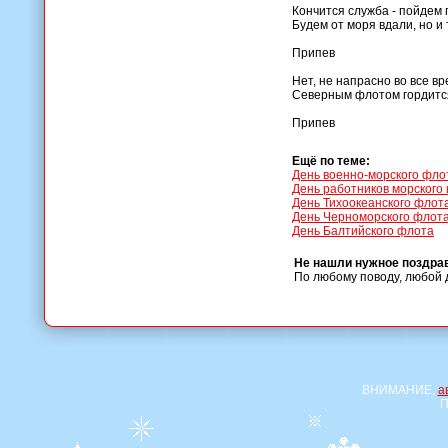
Кончится служба - пойдем 
Будем от моря вдали, но и
Припев
Нет, не напрасно во все в
Северным флотом гордится
Припев
Ещё по теме:
День военно-морского фло
День работников морского 
День Тихоокеанского флот
День Черноморского флот
День Балтийского флота
Не нашли нужное поздра
По любому поводу, любой 
ВНИМАНИЕ,
а
П