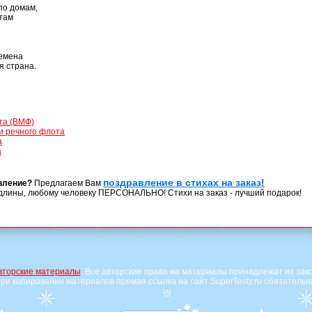
по домам,
 там
ремена
 страна.
та (ВМФ)
и речного флота
а
а
поздравление в стихах на заказ!
вление?
Предлагаем Вам
длины, любому человеку ПЕРСОНАЛЬНО! Стихи на заказ - лучший подарок!
вторские материалы
. Все авторские права на материалы принадлежат их зак
ри копировании материалов прямая ссылка на сайт SuperTosty.ru обязательн