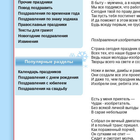
Прочие праздники
В быту – мужчина, а в наук
Мы все гордимся, что рабо
Повод поздравить
Сегодня твой по праву ден
Поздравления по временам года
Так пусть тебя постигнет 
Поздравления по знаку зодиака
И да поможет в этом всем 
Православные праздники
Будь всюду первым, не грус
Тексты для грамот
Новогодние поздравления
Поздравления изобретат
Извинения
Страна сегодня праздник 
Всех тех, кто наши будни о
Ведь наши молодцы-изобр
Популярные разделы
Творцы всего на свете и со
Ножи и вилки, дамбы и ра
Календарь праздников
Они создали все эти проек
Поздравления с днем рождения
И даже то, чем праздник м
Поздравления с юбилеем
Изобрели они, ребята эти.
Поздравления на свадьбу
Есть у меня приятель —
Чудак - изобретатель.
Без всякой личной выгоды
В сарае небольшом
Собрал он вечный двигате
И в полный транс пришел.
Как пораженный порчей,
Он сутками не спит —
Сидит и смотрит молча,