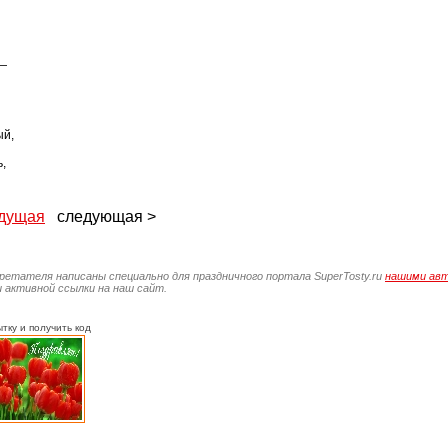
 —
ый,
,
дущая
следующая >
бретателя написаны специально для праздничного портала SuperTosty.ru
нашими ав
 активной ссылки на наш сайт.
тку и получить код