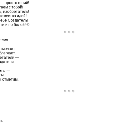
е – просто гений!
таем с тобой!
ь, изобретатель!
множество идей!
тебе Создатель!
ти и не болей! ©
елям
отмечает
блегчает.
етатели —
здатели.
кеты —
ты.
ы отметим,
ль