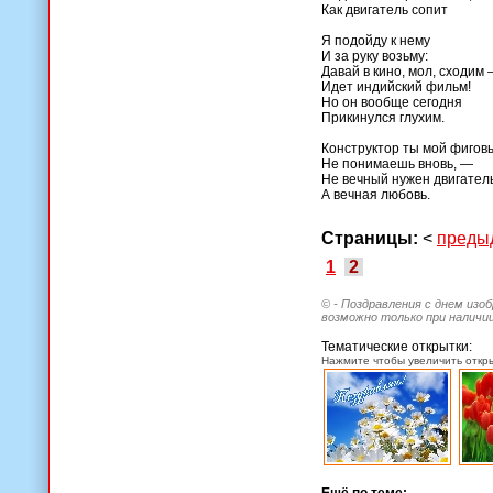
Как двигатель сопит
Я подойду к нему
И за руку возьму:
Давай в кино, мол, сходим
Идет индийский фильм!
Но он вообще сегодня
Прикинулся глухим.
Конструктор ты мой фигов
Не понимаешь вновь, —
Не вечный нужен двигатель
А вечная любовь.
Страницы:
<
преды
1
2
© - Поздравления с днем изо
возможно только при наличии
Тематические открытки:
Нажмите чтобы увеличить откры