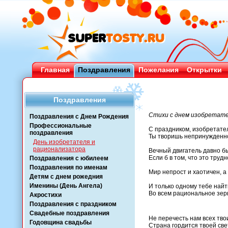
Главная
Поздравления
Пожелания
Открытки
Поздравления
Стихи с днем изобретате
Поздравления с Днем Рождения
Профессиональные
С праздником, изобретател
поздравления
Ты творишь непринужденно 
День изобретателя и
рационализатора
Вечный двигатель давно б
Если б в том, что это трудн
Поздравления с юбилеем
Поздравления по именам
Мир непрост и хаотичен, 
Детям с днем рожедния
Именины (День Ангела)
И только одному тебе найт
Во всем рациональное зер
Акростихи
Поздравления с праздником
Свадебные поздравления
Не перечесть нам всех тво
Годовщина свадьбы
Страна гордится твоей све