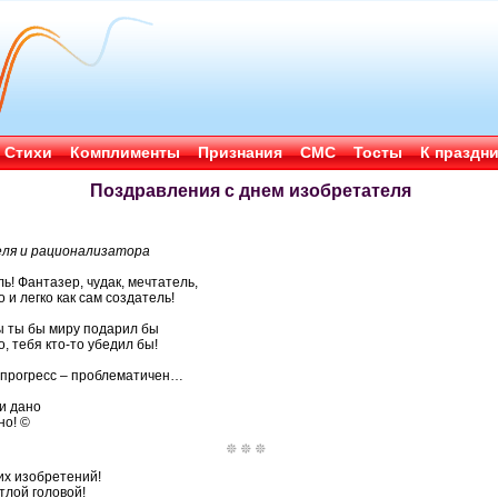
Стихи
Комплименты
Признания
СМС
Тосты
К праздн
Поздравления с днем изобретателя
ля и рационализатора
ь! Фантазер, чудак, мечтатель,
и легко как сам создатель!
ы ты бы миру подарил бы
о, тебя кто-то убедил бы!
а прогресс – проблематичен…
и дано
но! ©
их изобретений!
тлой головой!