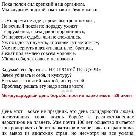
Пока полон сил крепкий наш организм,
Мы «дурью» под кайфом травить будем жизнь.
…Но время не ждет, время быстро проходит,
На вечный покой по порядку уходят
Те дружбаны, с кем давно породнились,
От наркоты судьбы чьи не сложились.
Уж поздно тут думать, «поздняк тут метаться»,
Уже не вернуть в девятнадцать лет братцев,
Лежат под землёю совсем молодые,
Убили себя, так совсем не пожили!
Задумайтесь братцы – НЕ ПРОБУЙТЕ «ДУРИ»!
Зачем убивать и себя, и культуру?
Есть масса занятий важней, интересней.
Проблему решать эту надо всем вместе!
Международный день борьбы против наркотиков - 26 июня
День этот - вовсе не праздник, это день солидарности людей,
посвятивших свою жизнь борьбе с распространением
наркотиков на планете. Уже почти 100 лет общество пытается
контролировать оборот наркотиков в мире, как-то ограничивая
их вывоз из азиатских стран, но несмотря на все усилия,