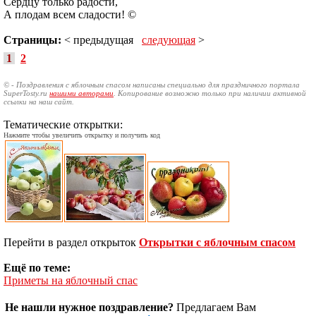
Сердцу только радости,
А плодам всем сладости! ©
Страницы:
< предыдущая
следующая
>
1
2
© - Поздравления с яблочным спасом написаны специально для праздничного портала
SuperTosty.ru
нашими авторами
. Копирование возможно только при наличии активной
ссылки на наш сайт.
Тематические открытки:
Нажмите чтобы увеличить открытку и получить код
Перейти в раздел открыток
Открытки с яблочным спасом
Ещё по теме:
Приметы на яблочный спас
Не нашли нужное поздравление?
Предлагаем Вам