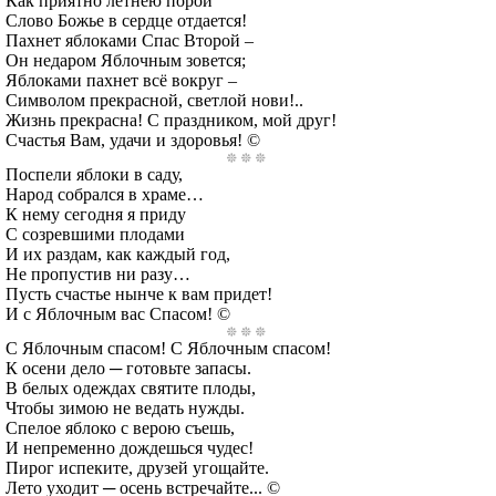
Как приятно летнею порой
Слово Божье в сердце отдается!
Пахнет яблоками Спас Второй –
Он недаром Яблочным зовется;
Яблоками пахнет всё вокруг –
Символом прекрасной, светлой нови!..
Жизнь прекрасна! С праздником, мой друг!
Счастья Вам, удачи и здоровья! ©
Поспели яблоки в саду,
Народ собрался в храме…
К нему сегодня я приду
С созревшими плодами
И их раздам, как каждый год,
Не пропустив ни разу…
Пусть счастье нынче к вам придет!
И с Яблочным вас Спасом! ©
С Яблочным спасом! С Яблочным спасом!
К осени дело ─ готовьте запасы.
В белых одеждах святите плоды,
Чтобы зимою не ведать нужды.
Спелое яблоко с верою съешь,
И непременно дождешься чудес!
Пирог испеките, друзей угощайте.
Лето уходит ─ осень встречайте... ©