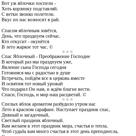
Вот уж яблочки поспели -
Хоть корзинку подставляй.
С ветки звонко полетели.
Вкус их нас возносит в рай.
Спасом яблочным зовётся,
День, что празднуем сейчас.
Кто откусит - окунётся
В лето жаркое тот час. ©
Спас Яблочный - Преображение Господне
В который раз мы празднуем уже,
Явление сына Господа сегодня
Готовимся мы с радостью в душе
Встречать, пойдём все в церковь вместе
И освятим тот новый урожай
Что подарил Он нам, и ждём благие вести.
Спаси, Господь, и мир наш расцветай. ©
Спелых яблок ароматом разбудило утром нас
Лето в красном сарафане. Наступает праздник спас,
Дивный и загадочный,
Светлый праздник яблочный.
Вам желаем в этот праздник мира, счастья и тепла,
Чтоб судьба вам много счастья в этот день преподнесла,