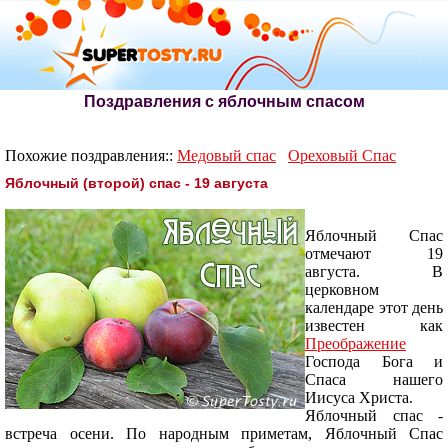
Поздравления с яблочным спасом
Похожие поздравления::
Медовый спас
Ореховый Спас
Яблочный (второй) спас - 19 августа
Яблочный Спас
отмечают 19
августа. В
церковном
календаре этот день
известен как
Преображение
Господа Бога и
Спаса нашего
Иисуса Христа.
Яблочный спас -
встреча осени. По народным приметам, Яблочный Спас