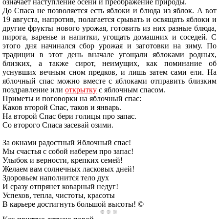
означает наступление осени и преображение природы.
До Спаса не позволяется есть яблоки и блюда из яблок. А вот
19 августа, напротив, полагается срывать и освящать яблоки и
другие фрукты нового урожая, готовить из них разные блюда,
пирога, варенье и напитки, угощать домашних и соседей. С
этого дня начинался сбор урожая и заготовки на зиму. По
традиции в этот день вначале угощали яблоками родных,
близких, а также сирот, неимущих, как поминание об
уснувших вечным сном предков, и лишь затем сами ели. На
яблочный спас можно вместе с яблоками отправить близким
поздравление или
открытку
с яблочным спасом.
Приметы и поговорки на яблочный спас:
Каков второй Спас, таков и январь.
На второй Спас бери голицы про запас.
Со второго Спаса засевай озими.
За окнами радостный Яблочный спас!
Мы счастья с собой наберем про запас!
Улыбок и верности, крепких семей!
Желаем вам солнечных ласковых дней!
Здоровьем наполнится тело дух
И сразу отпрянет коварный недуг!
Успехов, тепла, чистоты, красоты
В карьере достигнуть большой высоты! ©