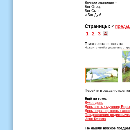
Вечное единение –
Бог-Отец,
Бог-Сын
и Бог-Дух!
Страницы:
<
преды
1
2
3
4
Тематические открытки:
Нажмите чтобы увеличить откры
Перейти в раздел открыто
Ещё по теме:
Духов день
День святых мучениц Веры
День первоверховных апос
Поздравления родившимс
Иван Купала
Не нашли нужное поздра