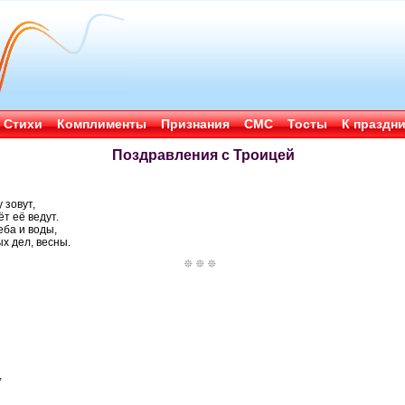
Стихи
Комплименты
Признания
СМС
Тосты
К праздн
Поздравления с Троицей
 зовут,
т её ведут.
еба и воды,
х дел, весны.
,