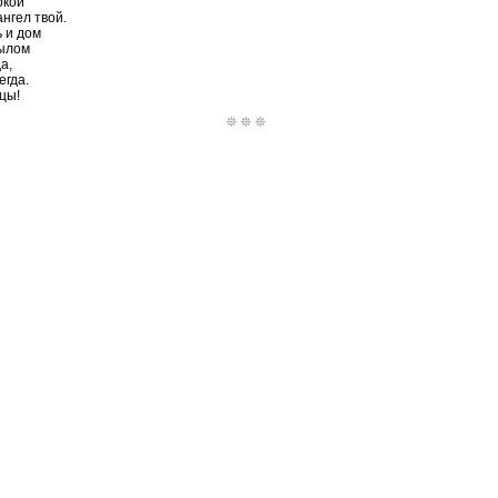
окой
нгел твой.
ь и дом
рылом
а,
егда.
цы!