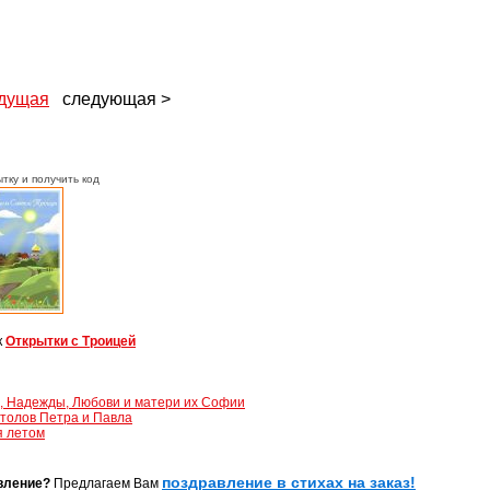
дущая
следующая >
тку и получить код
к
Открытки с Троицей
, Надежды, Любови и матери их Софии
толов Петра и Павла
я летом
поздравление в стихах на заказ!
вление?
Предлагаем Вам