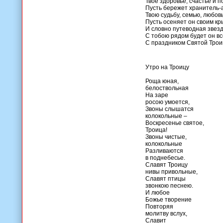
Твое здоровье, счастье и п
Пусть бережет хранитель-а
Твою судьбу, семью, любов
Пусть осеняет он своим к
И словно путеводная звезд
С тобою рядом будет он вс
С праздником Святой Трои
Утро на Троицу
Роща юная,
белоствольная
На заре
росою умоется,
Звоны слышатся
колокольные –
Воскресенье святое,
Троица!
Звоны чистые,
колокольные
Разливаются
в поднебесье.
Славят Троицу
нивы привольные,
Славят птицы
звонкою песнею.
И любое
Божье творение
Повторяя
молитву вслух,
Славит