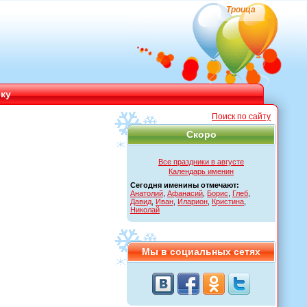
Троица
ику
Поиск по сайту
Скоро
Все праздники в августе
Календарь именин
Сегодня именины отмечают:
Анатолий
,
Афанасий
,
Борис
,
Глеб
,
Давид
,
Иван
,
Иларион
,
Кристина
,
Николай
Мы в социальных сетях