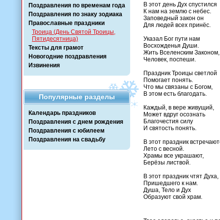
В этот день Дух спустился
Поздравления по временам года
К нам на землю с небес.
Поздравления по знаку зодиака
Заповедный закон он
Православные праздники
Для людей всех принёс.
Троица (День Святой Троицы,
Пятидесятница)
Указал Бог пути нам
Восхожденья Души.
Тексты для грамот
Жить Вселенским Законом,
Новогодние поздравления
Человек, поспеши.
Извинения
Праздник Троицы светлой
Помогает понять.
Что мы связаны с Богом,
В этом есть благодать.
Популярные разделы
Каждый, в вере живущий,
Календарь праздников
Может вдруг осознать
Благочестия силу
Поздравления с днем рождения
И святость понять.
Поздравления с юбилеем
Поздравления на свадьбу
В этот праздник встречают
Лето с весной.
Храмы все украшают,
Берёзы листвой.
В этот праздник чтят Духа,
Пришедшего к нам.
Душа, Тело и Дух
Образуют свой храм.