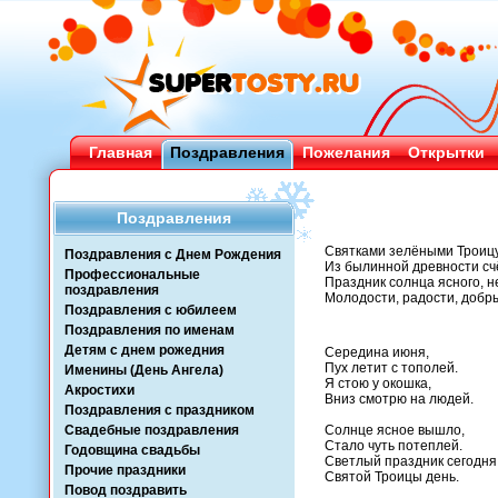
Главная
Поздравления
Пожелания
Открытки
Поздравления
Святками зелёными Троицу
Поздравления с Днем Рождения
Из былинной древности счё
Профессиональные
Праздник солнца ясного, н
поздравления
Молодости, радости, добры
Поздравления с юбилеем
Поздравления по именам
Детям с днем рожедния
Середина июня,
Пух летит с тополей.
Именины (День Ангела)
Я стою у окошка,
Акростихи
Вниз смотрю на людей.
Поздравления с праздником
Свадебные поздравления
Солнце ясное вышло,
Стало чуть потеплей.
Годовщина свадьбы
Светлый праздник сегодня
Прочие праздники
Святой Троицы день.
Повод поздравить