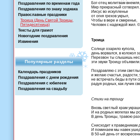
Бог-отец молитвам внемля
Поздравления по временам года
Мир прекрасный сотворил.
Поздравления по знаку зодиака
Иисус во искупленье
Православные праздники
от огня грехов укрыл,
Троица (День Святой Троицы,
Чтобы в вере и смиренье,
Пятидесятница)
Человек с надеждой жил. ©
Тексты для грамот
Новогодние поздравления
Троица
Извинения
Солнце озарило купола,
день ворвался, в колокол 
Перезвон ты слышишь нес
Популярные разделы
эти звуки Троицу объявили
Поздравляю с этим светлы
Календарь праздников
и желаю счастья, радости, 
Поздравления с днем рождения
не встречать беды в пути с
Поздравления с юбилеем
радуя родных, как лучик св
Поздравления на свадьбу
Стихи на троицу
Вновь светлый храм украш
И на родных могилах мы р
В день Троицы, травою ра
Снисходит к праведникам д
И поминаем мы навек уше
В 50-ый день от воскресе