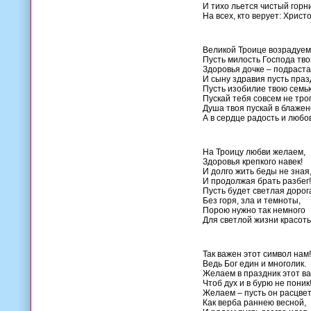
И тихо льется чистый горни
На всех, кто верует: Христо
Великой Троице возрадуем
Пусть милость Господа тво
Здоровья дочке – подраст
И сыну здравия пусть праз
Пусть изобилие твою семь
Пускай тебя совсем не тро
Душа твоя пускай в блажен
А в сердце радость и любов
На Троицу любви желаем,
Здоровья крепкого навек!
И долго жить беды не зная
И продолжая брать разбег!
Пусть будет светлая дорог
Без горя, зла и темноты,
Порою нужно так немного
Для светлой жизни красоты
Так важен этот символ нам!
Ведь Бог един и многолик.
Желаем в праздник этот ва
Чтоб дух и в бурю не поник
Желаем – пусть он расцвет
Как верба раннею весной,