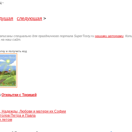
 -
дущая
следующая
>
написаны специально для праздничного портала SuperTosty.ru
нашими авторами
. Коп
 на наш сайт.
тку и получить код
к
Открытки с Троицей
, Надежды, Любови и матери их Софии
толов Петра и Павла
я летом