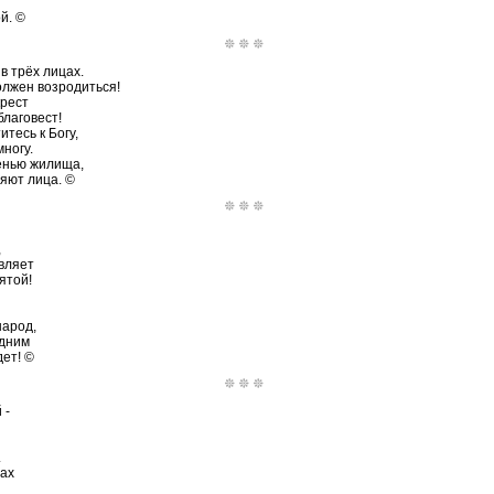
й. ©
в трёх лицах.
лжен возродиться!
рест
лаговест!
тесь к Богу,
ногу.
енью жилища,
яют лица. ©
,
вляет
ятой!
народ,
одним
ет! ©
 -
.
тах