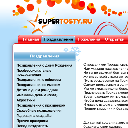
Главная
Поздравления
Пожелания
Открытки
Поздравления
С праздником Троицы светл
Поздравления с Днем Рождения
Нам указали наш жизненны
Профессиональные
Но ты не вздумай бояться 
поздравления
Жизнь со всей страстью го
Поздравления с юбилеем
Пусть воскресенье на Трои
Самым прекрасным и солн
Поздравления по именам
Мы же украсив иконы бере
Детям с днем рожедния
Праздновать Троицу смело
Именины (День Ангела)
Всем пожелаем жить с чис
Акростихи
Чтобы дела удавались всег
И лишь с душою спокойной
Поздравления с праздником
Полном гармонии и без ст
Свадебные поздравления
Годовщина свадьбы
Прочие праздники
Дух святой сошел на землю
Повод поздравить
божьим словом одарил,