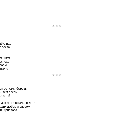
,
забили…
проста –
.
м днем
успеха,
воем,
ета! ©
ен ветками березы,
оняем слезы
зодетой…
ух святой в начале лета
дших добрым словом
ния Христова…