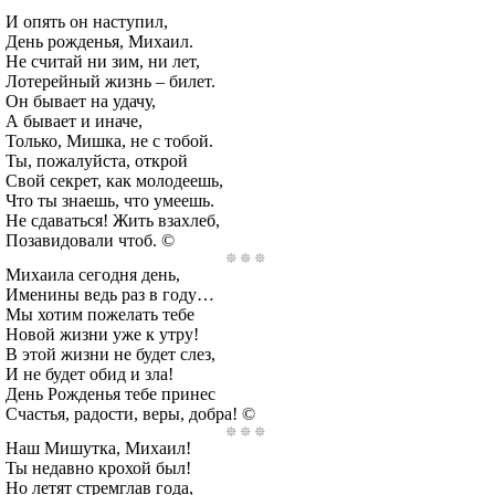
И опять он наступил,
День рожденья, Михаил.
Не считай ни зим, ни лет,
Лотерейный жизнь – билет.
Он бывает на удачу,
А бывает и иначе,
Только, Мишка, не с тобой.
Ты, пожалуйста, открой
Свой секрет, как молодеешь,
Что ты знаешь, что умеешь.
Не сдаваться! Жить взахлеб,
Позавидовали чтоб. ©
Михаила сегодня день,
Именины ведь раз в году…
Мы хотим пожелать тебе
Новой жизни уже к утру!
В этой жизни не будет слез,
И не будет обид и зла!
День Рожденья тебе принес
Счастья, радости, веры, добра! ©
Наш Мишутка, Михаил!
Ты недавно крохой был!
Но летят стремглав года,