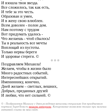
И взошла твоя звезда.
Все сложилось, так как есть,
И тебе за это честь.
Образован и умен,
И в жену свою влюблен.
Всем доволен - полон дом.
Нам поэтому с трудом
Вот придумать удалось -
Что желаешь - чтоб сбылось!
Ты в реальность все мечты
Воплощай из пустоты.
Только нервы береги
И здоровье стереги. ©
Поздравляем Михаила!
Желаем, чтобы в жизни было
Много радостных событий,
Интереснейших открытий.
Имениннику, конечно,
Дней желаем – светлых, вешних,
Добрых, преданных друзей
И любви, что нет сильней. ©
© - Поздравления Михаилу с днем рождения написаны специально для праздничного
портала SuperTosty.ru
нашими авторами
. Копирование возможно только при наличии
активной ссылки на наш сайт.