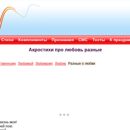
Стихи
Комплименты
Признания
СМС
Тосты
К праздн
Акростихи про любовь разные
ственному
Любимой
Любимому
Люблю
Разные о любви
,
жизнь моя!
оей пою.