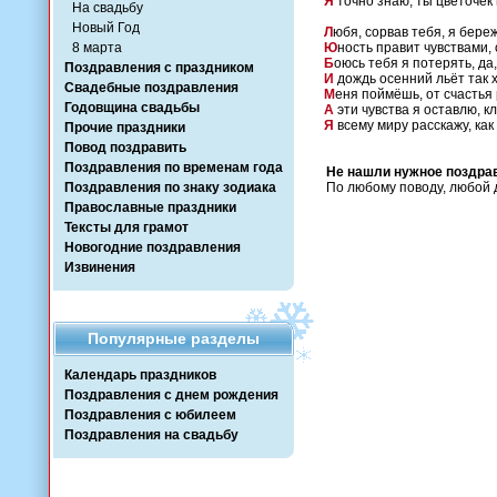
Я
точно знаю, ты цветочек 
На свадьбу
Новый Год
Л
юбя, сорвав тебя, я бере
8 марта
Ю
ность правит чувствами, 
Б
оюсь тебя я потерять, да
Поздравления с праздником
И
дождь осенний льёт так х
Свадебные поздравления
М
еня поймёшь, от счастья
Годовщина свадьбы
А
эти чувства я оставлю, к
Я
всему миру расскажу, как
Прочие праздники
Повод поздравить
Поздравления по временам года
Не нашли нужное поздра
Поздравления по знаку зодиака
По любому поводу, любой 
Православные праздники
Тексты для грамот
Новогодние поздравления
Извинения
Популярные разделы
Календарь праздников
Поздравления с днем рождения
Поздравления с юбилеем
Поздравления на свадьбу