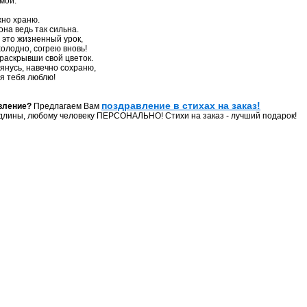
мой.
жно храню.
она ведь так сильна.
, это жизненный урок,
олодно, согрею вновь!
 раскрывши свой цветок.
лянусь, навечно сохраню,
 я тебя люблю!
поздравление в стихах на заказ!
вление?
Предлагаем Вам
длины, любому человеку ПЕРСОНАЛЬНО! Стихи на заказ - лучший подарок!