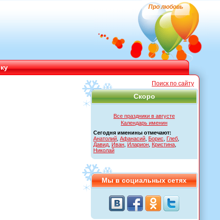
Про любовь
ику
Поиск по сайту
Скоро
Все праздники в августе
Календарь именин
Сегодня именины отмечают:
Анатолий
,
Афанасий
,
Борис
,
Глеб
,
Давид
,
Иван
,
Иларион
,
Кристина
,
Николай
Мы в социальных сетях