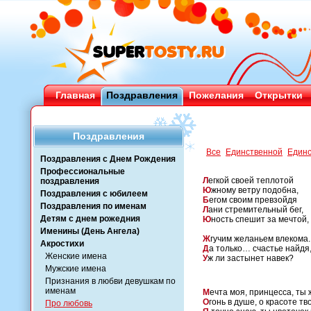
Главная
Поздравления
Пожелания
Открытки
Поздравления
Все
Единственной
Един
Поздравления с Днем Рождения
Профессиональные
Л
егкой своей теплотой
поздравления
Ю
жному ветру подобна,
Поздравления с юбилеем
Б
егом своим превзойдя
Поздравления по именам
Л
ани стремительный бег,
Детям с днем рожедния
Ю
ность спешит за мечтой,
Именины (День Ангела)
Ж
гучим желаньем влекома.
Акростихи
Д
а только… счастье найдя
Женские имена
У
ж ли застынет навек?
Мужские имена
Признания в любви девушкам по
именам
М
ечта моя, принцесса, ты 
О
гонь в душе, о красоте тв
Про любовь