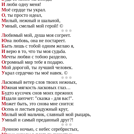
И
люби одну меня!
М
оё сердце ты украл.
О
, ты просто идеал,
М
илый, нежный и шальной,
У
мный, смелый мой герой! ©
Л
юбимый мой, душа моя согреет.
Ю
на любовь, она не постареет.
Б
ыть лишь с тобой одним желаю я,
И
верю в то, что ты моя судьба.
М
ечты любви с тобою разделю,
О
громный мир тебе я подарю.
М
ой дорогой, ты лучший человек.
У
крал сердечко ты моё навек. ©
Л
асковый ветер слов твоих нежных,
Ю
жная мягкость ласковых глаз…
Б
удто кусочек снов моих прежних
И
здали шепчет: "сказка - для вас!".
М
ожет быть, это снова мне снится:
О
сень и листьев радужный круг,
М
илый мой мальчик, славный мой рыцарь,
У
мный и самый преданный друг?!
Л
унною ночью, с небес серебристых,