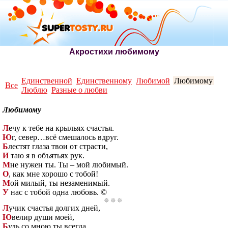
Акростихи любимому
Единственной
Единственному
Любимой
Любимому
Все
Люблю
Разные о любви
Любимому
Л
ечу к тебе на крыльях счастья.
Ю
г, север…всё смешалось вдруг.
Б
лестят глаза твои от страсти,
И
таю я в объятьях рук.
М
не нужен ты. Ты – мой любимый.
О
, как мне хорошо с тобой!
М
ой милый, ты незаменимый.
У
нас с тобой одна любовь. ©
Л
учик счастья долгих дней,
Ю
велир души моей,
Б
удь со мною ты всегда,