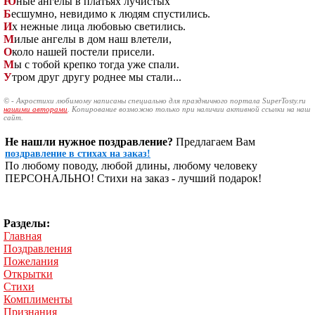
Ю
ные ангелы в платьях лучистых
Б
есшумно, невидимо к людям спустились.
И
х нежные лица любовью светились.
М
илые ангелы в дом наш влетели,
О
коло нашей постели присели.
М
ы с тобой крепко тогда уже спали.
У
тром друг другу роднее мы стали...
© - Акростихи любимому написаны специально для праздничного портала SuperTosty.ru
нашими авторами
. Копирование возможно только при наличии активной ссылки на наш
сайт.
Не нашли нужное поздравление?
Предлагаем Вам
поздравление в стихах на заказ!
По любому поводу, любой длины, любому человеку
ПЕРСОНАЛЬНО! Стихи на заказ - лучший подарок!
Разделы:
Главная
Поздравления
Пожелания
Открытки
Стихи
Комплименты
Признания