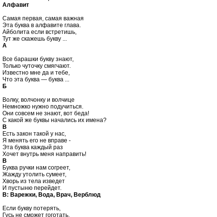
Алфавит
Самая первая, самая важная

Эта буква в алфавите глава.

Айболита если встретишь,

А
Все барашки букву знают,

Только чуточку смягчают.

Известно мне да и тебе,

Б
Волку, волчонку и волчице

Немножко нужно подучиться.

Они совсем не знают, вот беда!

В

Есть закон такой у нас,

Я менять его не вправе -

Эта буква каждый раз

В

Буква ручки нам согреет,

Жажду утолить сумеет,

Хворь из тела изведет

В: Варежки, Вода, Врач, Верблюд
Если букву потерять,

Гусь не сможет гоготать,
