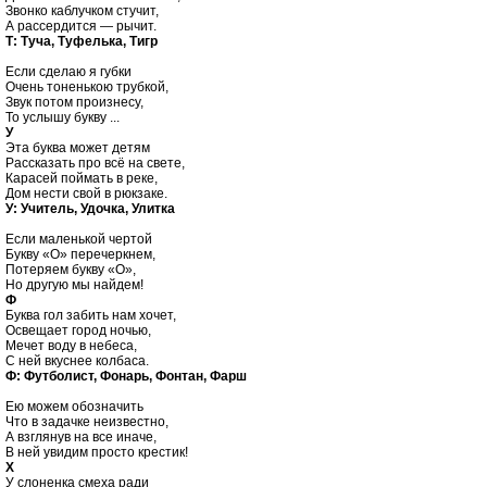
Звонко каблучком стучит,

Т: Туча, Туфелька, Тигр
Если сделаю я губки

Очень тоненькою трубкой,

Звук потом произнесу,

У

Эта буква может детям

Рассказать про всё на свете,

Карасей поймать в реке,

У: Учитель, Удочка, Улитка
Если маленькой чертой

Букву «О» перечеркнем,

Потеряем букву «О»,

Ф

Буква гол забить нам хочет,

Освещает город ночью,

Мечет воду в небеса,

Ф: Футболист, Фонарь, Фонтан, Фарш
Ею можем обозначить

Что в задачке неизвестно,

А взглянув на все иначе,

Х

У слоненка смеха ради
