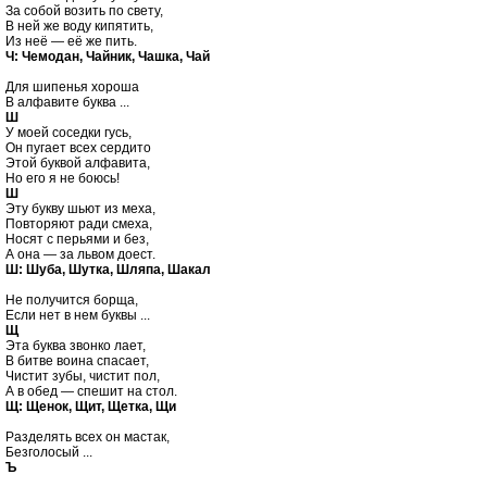
За собой возить по свету,

В ней же воду кипятить,

Ч: Чемодан, Чайник, Чашка, Чай
Для шипенья хороша

Ш

У моей соседки гусь,

Он пугает всех сердито

Этой буквой алфавита,

Ш

Эту букву шьют из меха,

Повторяют ради смеха,

Носят с перьями и без,

Ш: Шуба, Шутка, Шляпа, Шакал
Не получится борща,

Щ

Эта буква звонко лает,

В битве воина спасает,

Чистит зубы, чистит пол,

Щ: Щенок, Щит, Щетка, Щи
Разделять всех он мастак,

Ъ