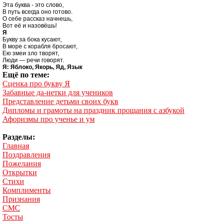
Эта буква - это слово,

В путь всегда оно готово.

О себе рассказ начнешь,

Я

Букву за бока кусают,

В море с корабля бросают,

Ею змеи зло творят,

Я: Яблоко, Якорь, Яд, Язык
Ещё по теме:
Сценка про букву Я
Забавные да-нетки для учеников
Представление детьми своих букв
Дипломы и грамоты на праздник прощания с азбукой
Афоризмы про ученье и ум
Разделы:
Главная
Поздравления
Пожелания
Открытки
Стихи
Комплименты
Признания
СМС
Тосты