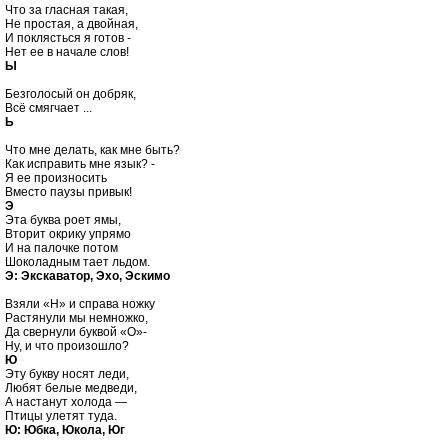
Что за гласная такая,

Не простая, а двойная,

И поклясться я готов -

Ы
Безголосый он добряк,

Ь
Что мне делать, как мне быть?

Как исправить мне язык? -

Я ее произносить

Э

Эта буква роет ямы,

Вторит окрику упрямо

И на палочке потом

Э: Экскаватор, Эхо, Эскимо
Взяли «Н» и справа ножку

Растянули мы немножко,

Да свернули буквой «О»-

Ю

Эту букву носят леди,

Любят белые медведи,

А настанут холода —

Ю: Юбка, Юкола, Юг