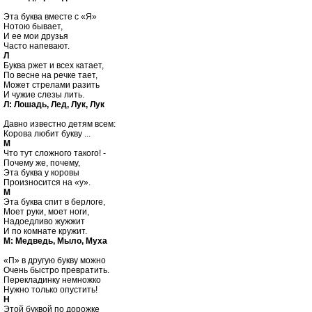
Эта буква вместе с «Я»

Нотою бывает,

И ее мои друзья

Л

Буква ржет и всех катает,

По весне на речке тает,

Может стрелами разить

Л: Лошадь, Лед, Лук, Лук
Давно известно детям всем:

М

Что тут сложного такого! -

Почему же, почему,

Эта буква у коровы

М

Эта буква спит в берлоге,

Моет руки, моет ноги,

Надоедливо жужжит

М: Медведь, Мыло, Муха
«П» в другую букву можно

Очень быстро превратить.

Перекладинку немножко

Н

Этой буквой по дорожке
