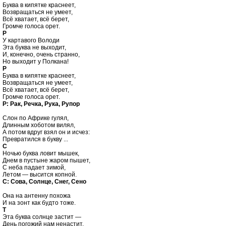
Буква в кипятке краснеет,

Возвращаться не умеет, 

Всё хватает, всё берет, 

Р

У картавого Володи

Эта буква не выходит,

И, конечно, очень странно,

Р

Буква в кипятке краснеет,

Возвращаться не умеет,

Всё хватает, всё берет,

Р: Рак, Речка, Рука, Рупор
Слон по Африке гулял,

Длинным хоботом вилял,

А потом вдруг взял он и исчез:

С

Ночью буква ловит мышек,

Днем в пустыне жаром пышет,

С неба падает зимой,

С: Сова, Солнце, Снег, Сено
Она на антенну похожа

Т

Эта буква солнце застит —

День погожий нам ненастит,
