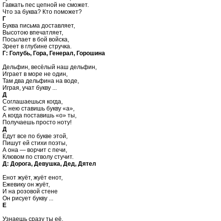
Гавкать пес цепной не сможет.

Г

Буква письма доставляет,

Высотою впечатляет,

Посылает в бой войска,

Г: Голубь, Гора, Генерал, Горошина
Дельфин, весёлый наш дельфин,

Играет в море не один,

Там два дельфина на воде,

Д

Соглашаешься когда,

С нею ставишь букву «а»,

А когда поставишь «о» ты,

Д

Едут все по букве этой,

Пишут ей стихи поэты,

А она — ворчит с печи,

Д: Дорога, Девушка, Дед, Дятел
Енот жуёт, жуёт енот,

Ежевику он жуёт,

И на розовой стене 

Е
Узнаешь сразу ты её,
