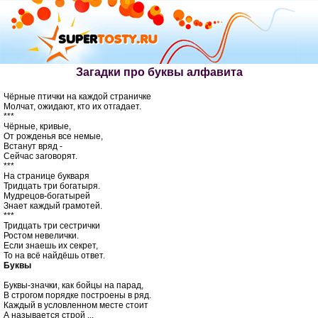
Загадки про буквы алфавита
Чёрные птички на каждой страничке 

Молчат, ожидают, кто их отгадает.

***

Чёрные, кривые, 

От рожденья все немые, 

Встанут вряд - 

Сейчас заговорят.

***

На странице букваря 

Тридцать три богатыря. 

Мудрецов-богатырей 

Знает каждый грамотей.

***

Тридцать три сестрички 

Ростом невелички. 

Если знаешь их секрет, 

Буквы
Буквы-значки, как бойцы на парад, 

В строгом порядке построены в ряд. 

Каждый в условленном месте стоит 
