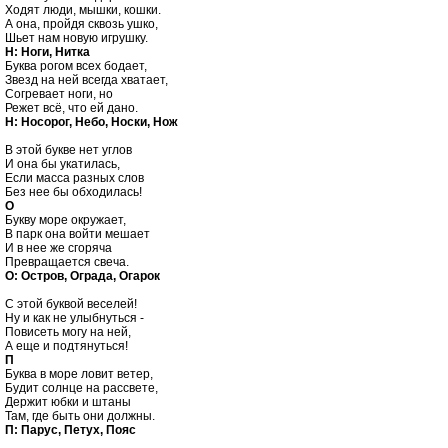
Ходят люди, мышки, кошки.

А она, пройдя сквозь ушко,

Н: Ноги, Нитка

Буква рогом всех бодает,

Звезд на ней всегда хватает,

Согревает ноги, но

Н: Носорог, Небо, Носки, Нож
В этой букве нет углов

И она бы укатилась,

Если масса разных слов

О

Букву море окружает,

В парк она войти мешает

И в нее же сгоряча

О: Остров, Ограда, Огарок
С этой буквой веселей!

Ну и как не улыбнуться -

Повисеть могу на ней,

П

Буква в море ловит ветер,

Будит солнце на рассвете,

Держит юбки и штаны

П: Парус, Петух, Пояс