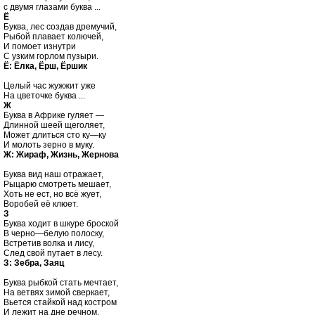
Ё

Буква, лес создав дремучий,

Рыбой плавает колючей,

И помоет изнутри

Ё: Ёлка, Ёрш, Ёршик
Целый час жужжит уже

Ж

Буква в Африке гуляет —

Длинной шеей щеголяет,

Может длиться сто ку—ку

Ж: Жираф, Жизнь, Жернова
Буква вид наш отражает, 

Рыцарю смотреть мешает, 

Хоть не ест, но всё жует, 

З

Буква ходит в шкуре броской

В черно—белую полоску,

Встретив волка и лису,

З: Зебра, Заяц
Буква рыбкой стать мечтает, 

На ветвях зимой сверкает, 

Вьется стайкой над костром
