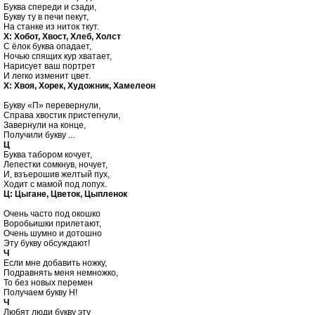
Буква спереди и сзади,

Букву ту в печи пекут,

Х: Хобот, Хвост, Хлеб, Холст

С ёлок буква опадает,

Ночью спящих кур хватает,

Нарисует ваш портрет

Х: Хвоя, Хорек, Художник, Хамелеон
Букву «П» перевернули,

Справа хвостик пристегнули,

Завернули на конце,

Ц

Буква табором кочует,

Лепестки сомкнув, ночует,

И, взъерошив желтый пух,

Ц: Цыгане, Цветок, Цыпленок
Очень часто под окошко

Воробьишки прилетают,

Очень шумно и дотошно

Ч

Если мне добавить ножку,

Подравнять меня немножко,

То без новых перемен

Ч

Любят люди букву эту
