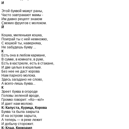
И
Этой буквой мажут раны,

Часто завтракают мамы -

Им давно рецепт знаком

Й
Кошка, миленькая кошка, 

Поиграй ты с ней немножко,

С кошкой ты, наверняка,

К

Есть она в любом кармане,

В сумке, в комнате, в руке,

Есть в кастрюле, есть в стакане,

И две целых в кошельке.

Без нее не даст корова

Нам парного молока.

Здесь загадано не слово,

К

Зреет буква в огороде

Головы зеленой вроде,

Громко говорит: «Ко—ко!»

К: Капуста, Курица, Корова

Буква та была закрыта

И на острове зарыта,

А теперь — в реке лежит

К: Клад, Крокодил