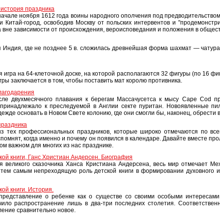
 история праздника
 начале ноября 1612 года воины народного ополчения под предводительство
 Китай-город, освободив Москву от польских интервентов и "продемонстр
а вне зависимости от происхождения, вероисповедания и положения в общест
 Индия, где не позднее 5 в. сложилась древнейшая форма шахмат — чатура
игра на 64-клеточной доске, на которой располагаются 32 фигуры (по 16 фигу
гры заключается в том, чтобы поставить мат королю противника.
лагодарения
сле двухмесячного плавания к берегам Массачусетса к мысу Cape Cod пр
принадлежало к преследуемой в Англии секте пуритан. Новоявленные пил
ежде основать в Новом Свете колонию, где они смогли бы, наконец, обрести
праздника
з тех профессиональных праздников, которые широко отмечаются по всей
спомнят, когда именно и почему он появился в календаре. Давайте вместе пр
ом важном для многих из нас празднике.
ой книги, Ганс Христиан Андерсен. Биография
ия великого сказочника Ханса Кристиана Андерсена, весь мир отмечает М
я тем самым непреходящую роль детской книги в формировании духовного и
ой книги. История.
представление о ребенке как о существе со своими особыми интересами
чило распространение лишь в два-три последних столетия. Соответственн
ление сравнительно новое.