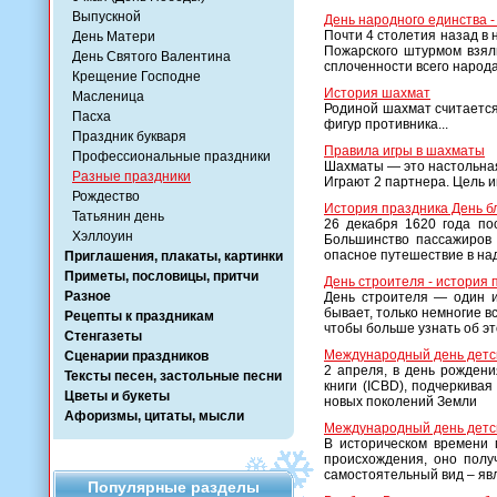
Выпускной
День народного единства -
Почти 4 столетия назад в
День Матери
Пожарского штурмом взяли
День Святого Валентина
сплоченности всего народ
Крещение Господне
История шахмат
Масленица
Родиной шахмат считается
Пасха
фигур противника...
Праздник букваря
Правила игры в шахматы
Профессиональные праздники
Шахматы — это настольная 
Разные праздники
Играют 2 партнера. Цель и
Рождество
История праздника День б
Татьянин день
26 декабря 1620 года по
Хэллоуин
Большинство пассажиров 
опасное путешествие в над
Приглашения, плакаты, картинки
Приметы, пословицы, притчи
День строителя - история 
Разное
День строителя — один и
бывает, только немногие в
Рецепты к праздникам
чтобы больше узнать об эт
Стенгазеты
Международный день детск
Сценарии праздников
2 апреля, в день рожден
Тексты песен, застольные песни
книги (IСВD), подчеркива
Цветы и букеты
новых поколений Земли
Афоризмы, цитаты, мысли
Международный день детск
В историческом времени 
происхождения, оно полу
самостоятельный вид – яв
Популярные разделы