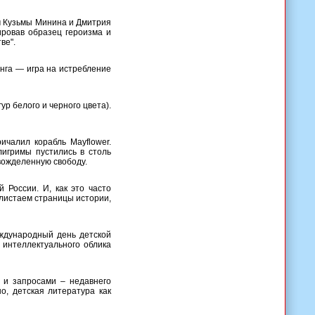
м Кузьмы Минина и Дмитрия
ировав образец героизма и
ве".
нга — игра на истребление
р белого и черного цвета).
ичалил корабль Mayflower.
игримы пустились в столь
 вожделенную свободу.
 России. И, как это часто
олистаем страницы истории,
еждународный день детской
 интеллектуального облика
 и запросами – недавнего
о, детская литература как