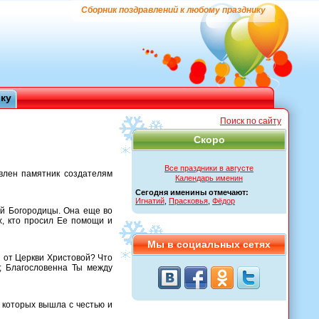
Сборник поздравлений к любому празднику
ику
Поиск по сайту
Скоро
Все праздники в августе
овлен памятник создателям
Календарь именин
Сегодня именины отмечают:
Игнатий
,
Прасковья
,
Фёдор
ой Богородицы. Она еще во
х, кто просил Ее помощи и
Мы в социальных сетях
и от Церкви Христовой? Что
ю; Благословенна Ты между
з которых вышла с честью и