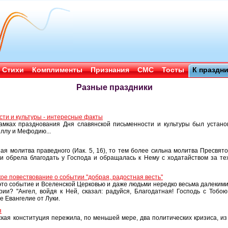
Стихи
Комплименты
Признания
СМС
Тосты
К праздн
Разные праздники
сти и культуры - интересные факты
рамках празднования Дня славянской письменности и культуры был устан
иллу и Мефодию...
ая молитва праведного (Иак. 5, 16), то тем более сильна молитва Пресвят
и обрела благодать у Господа и обращалась к Нему с ходатайством за те
ое повествование о событии "добрая, радостная весть"
 это событие и Вселенской Церковью и даже людьми нередко весьма далеким
ии? "Ангел, войдя к Ней, сказал: радуйся, Благодатная! Господь с Тобо
е Евангелие от Луки.
я
йская конституция пережила, по меньшей мере, два политических кризиса, и