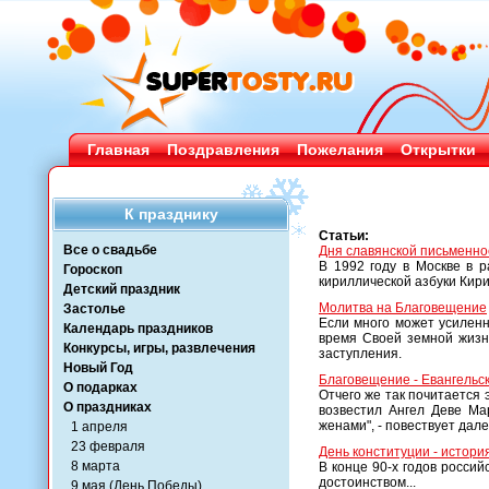
Главная
Поздравления
Пожелания
Открытки
К празднику
Статьи:
Все о свадьбе
Дня славянской письменно
В 1992 году в Москве в 
Гороскоп
кириллической азбуки Кир
Детский праздник
Молитва на Благовещение
Застолье
Если много может усиленн
Календарь праздников
время Своей земной жизн
Конкурсы, игры, развлечения
заступления.
Новый Год
Благовещение - Евангельск
О подарках
Отчего же так почитается
О праздниках
возвестил Ангел Деве Мар
женами", - повествует дале
1 апреля
23 февраля
День конституции - истори
8 марта
В конце 90-х годов росси
достоинством...
9 мая (День Победы)