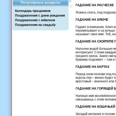
Популярные разделы
ГАДАНИЕ НА РАСЧЕСКЕ
Календарь праздников
Ложась спать, под подушку
Поздравления с днем рождения
ГАДАНИЕ НА КЛЮЧЕ
Поздравления с юбилеем
Поздравления на свадьбу
Гадают в компании. Ключ кл
перевязывают и за кольцо 
называет свое имя. Той, на
ГАДАНИЕ НА СКОРЛУПЕ 
Наполни водой большую ми
интересуют. Сложи каждую 
грецкого ореха. Зажги све
бумажку подожжет – там и 
ГАДАНИЕ НА КАРТАХ
Перед сном положи под по
король пик – жених будет 
крестовый – военного или 
ГАДАНИЕ НА ГОРЯЩЕЙ 
Напиши имя возлюбленного,
связываешь с этим человек
ГАДАНИЕ НА КОШАЧЬЕЙ
Загадай желание и позови 