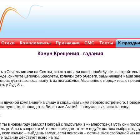
Стихи
Комплименты
Признания
СМС
Тосты
К праздн
Канун Крещения - гадания
ь в Сочельник или на Святки, как это делали наши прабабушки, настройтесь 
жде, снимите цепочки, браслеты, колечки (это обереги, замыкающие наши эн
м распустить волосы, вынуть из них заколки. Мысленно отгородитесь от реаль
ать у Судьбы.
и дружной компанией на улицу и спрашивать имя первого встречного. Повезет
а, хуже, коли попадется Вилеп или Акакий – намучаешься искать тезку.
Е
 ты в новом году замуж? Поиграй с подругами в «наперстки». Пусть они пол
кольцо. А ты с вопросом «Что меня ожидает в этом году?» должна выбрать одн
, если кольцо – выйдешь замуж, если ленточка – останешься свободной как ве
е гадание действует всего на год!