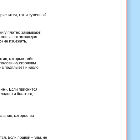
риснится, тот и суженный.
Книгу плотно закрывают,
ижно, а потом каждая
ю) не избежать.
тия, которые тебя
 половинку скорлупы
она подплывет и какую
сне». Если приснится
лодого и богатого,
елание, которое ты
ся. Если правой – увы, не