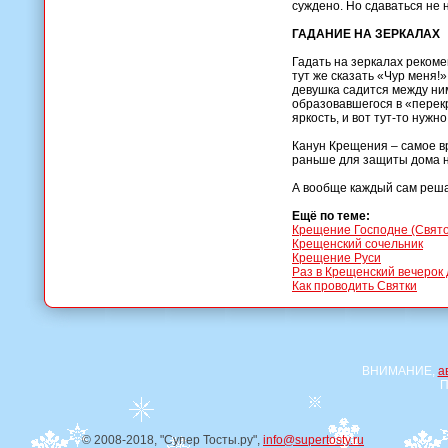
суждено. Но сдаваться не 
ГАДАНИЕ НА ЗЕРКАЛАХ
Гадать на зеркалах рекоме
тут же сказать «Чур меня!»
девушка садится между ним
образовавшегося в «перекр
яркость, и вот тут-то нуж
Канун Крещения – самое вр
раньше для защиты дома на
А вообще каждый сам решае
Ещё по теме:
Крещение Господне (Свято
Крещенский сочельник
Крещение Руси
Раз в Крещенский вечерок 
Как проводить Святки
ВНИМАНИЕ,
а
П
© 2008-2018, "Супер Тосты.ру",
info@supertosty.ru