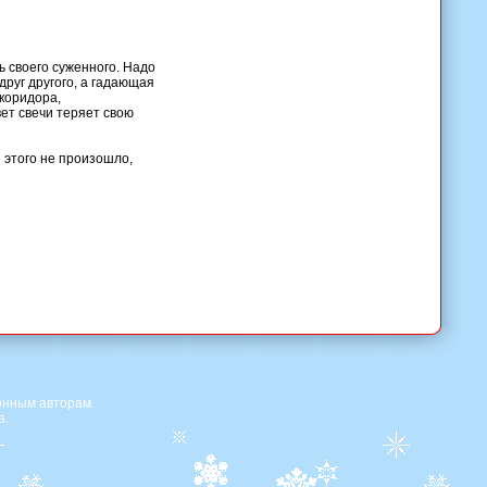
ь своего суженного. Надо
друг другого, а гадающая
 коридора,
вет свечи теряет свою
 этого не произошло,
онным авторам.
а.