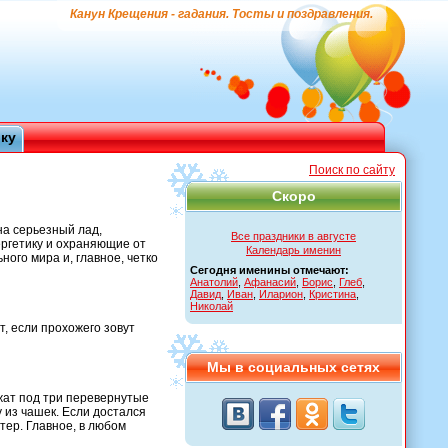
Канун Крещения - гадания. Тосты и поздравления.
ику
Поиск по сайту
Скоро
на серьезный лад,
Все праздники в августе
ергетику и охраняющие от
Календарь именин
ного мира и, главное, четко
Сегодня именины отмечают:
Анатолий
,
Афанасий
,
Борис
,
Глеб
,
Давид
,
Иван
,
Иларион
,
Кристина
,
Николай
, если прохожего зовут
Мы в социальных сетях
ожат под три перевернутые
у из чашек. Если достался
тер. Главное, в любом