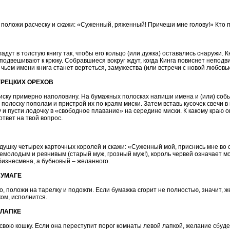
 положи расческу и скажи: «Суженный, ряженный! Причеши мне голову!» Кто п
адут в толстую книгу так, чтобы его кольцо (или дужка) оставались снаружи. 
подвешивают к крюку. Собравшиеся вокруг ждут, когда Кинга повиснет неподв
 чьем имени книга станет вертеться, замужества (или встречи с новой любовь
ГРЕЦКИХ ОРЕХОВ
ску примерно наполовину. На бумажных полосках напиши имена и (или) собы
полоску пополам и пристрой их по краям миски. Затем вставь кусочек свечи в
чу и пусти лодочку в «свободное плавание» на середине миски. К какому краю 
ответ на твой вопрос.
душку четырех карточных королей и скажи: «Суженный мой, приснись мне во 
немолодым и ревнивым (старый муж, грозный муж!), король червей означает мо
бизнесмена, а бубновый – желанного.
БУМАГЕ
 положи на тарелку и подожги. Если бумажка сгорит не полностью, значит, ж
ом, исполнится.
 ЛАПКЕ
свою кошку. Если она переступит порог комнаты левой лапкой, желание сбудет