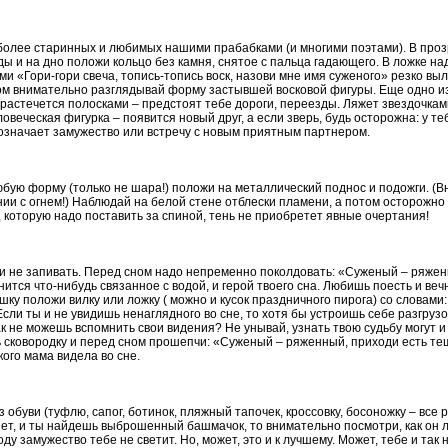
иболее старинных и любимых нашими прабабками (и многими поэтами). В про
ды и на дно положи кольцо без камня, снятое с пальца гадающего. В ложке н
ми «Гори-гори свеча, топись-топись воск, назови мне имя суженого» резко вы
том внимательно разглядывай форму застывшей восковой фигуры. Еще одно и
 растечется полосками – предстоят тебе дороги, переезды. Ляжет звездочками
овеческая фигурка – появится новый друг, а если зверь, будь осторожна: у т
означает замужество или встречу с новым приятным партнером.
юбую форму (только не шара!) положи на металлический поднос и подожги. (
ии с огнем!) Наблюдай на белой стене отблески пламени, а потом осторожно
и, которую надо поставить за спиной, тень не приобретет явные очертания!
и не запивать. Перед сном надо непременно поколдовать: «Суженый – ряжен
ится что-нибудь связанное с водой, и герой твоего сна. Любишь поесть и ве
ушку положи вилку или ложку ( можно и кусок праздничного пирога) со словам
Если ты и не увидишь ненаглядного во сне, то хотя бы устроишь себе разгруз
к не можешь вспомнить свои видения? Не унывай, узнать твою судьбу могут 
ь сковородку и перед сном прошепчи: «Суженый – ряженный, приходи есть те
кого мама видела во сне.
з обуви (туфлю, сапог, ботинок, пляжный тапочек, кроссовку, босоножку – все р
ет, и ты найдешь выброшенный башмачок, то внимательно посмотри, как он ле
году замужество тебе не светит. Но, может, это и к лучшему. Может, тебе и так 