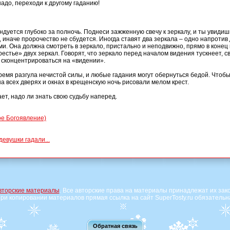
надо, переходи к другому гаданию!
ндуется глубоко за полночь. Поднеси зажженную свечу к зеркалу, и ты увидиш
, иначе пророчество не сбудется. Иногда ставят два зеркала – одно напротив 
и. Она должна смотреть в зеркало, пристально и неподвижно, прямо в конец
естье» двух зеркал. Говорят, что зеркало перед началом видения тускнеет, с
но сконцентрироваться на «видении».
емя разгула нечистой силы, и любые гадания могут обернуться бедой. Чтобы
 всех дверях и окнах в крещенскую ночь рисовали мелом крест.
т, надо ли знать свою судьбу наперед.
е Богоявление)
девушки гадали...
вторские материалы
. Все авторские права на материалы принадлежат их зак
ри копировании материалов прямая ссылка на сайт SuperTosty.ru обязательн
Обратная связь