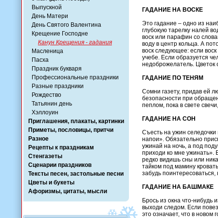
Выпускной
ГАДАНИЕ НА ВОСКЕ
День Матери
Это гадание – одно из на
День Святого Валентина
глубокую тарелку налей во
Крещение Господне
воск или парафин со слова
Канун Крещения - гадания
воду в центр кольца. А по
воск следующее: если воск
Масленица
учебе. Если образуется чел
Пасха
недоброжелатель. Цветок 
Праздник букваря
Профессиональные праздники
ГАДАНИЕ ПО ТЕНЯМ
Разные праздники
Сомни газету, придав ей л
Рождество
безопасности при обращен
Татьянин день
пеплом, пока в свете свеч
Хэллоуин
ГАДАНИЕ НА СОН
Приглашения, плакаты, картинки
Приметы, пословицы, притчи
Съесть на ужин селедочки 
Разное
напои». Обязательно присн
ужинай на ночь, а под под
Рецепты к праздникам
приходи ко мне ужинать». 
Стенгазеты
редко видишь сны или ника
Сценарии праздников
тайком под мамину кроват
забудь поинтересоваться, 
Тексты песен, застольные песни
Цветы и букеты
ГАДАНИЕ НА БАШМАКЕ
Афоризмы, цитаты, мысли
Брось из окна что-нибудь и
выходи следом. Если повез
это означает, что в новом 