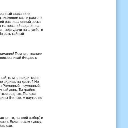
зрачный стакан или
ад пламенем свечи растопи
лей расплавленный воск в
з толкований гадания на
 – жди удачи на службе, в
ебя есть тайный
Внимание! Помни о техники
 поворачивай блюдце с
ный, ко мне приди, меня
чно сидишь на диете? Не
и: «Ряженный – суженный,
очный день. Ты крайне
и твои родные. Положи
щины блины». А наутро не
авно что, на твой выбор) и
жит. Если носком к дому,
неплохо.