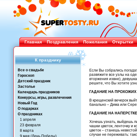
Главная
Поздравления
Пожелания
Открытки
К празднику
Все о свадьбе
Если Вы собрались погадат
развяжите все узлы на оде
Гороскоп
вторжения извне), девушка
Детский праздник
решите, что Вы хотите узн
Застолье
ГАДАНИЕ НА ПРОХОЖИХ
Календарь праздников
Конкурсы, игры, развлечения
В крещенский вечерок выйт
Новый Год
банально – Дима или Сереж
О подарках
ГАДАНИЕ НА НАПЕРСТК
О праздниках
1 апреля
Хочешь узнать, выйдешь ли
23 февраля
чашки цветок, ленточку и 
цветок – станешь невестой
8 марта
случае не переживать: тако
9 мая (День Победы)