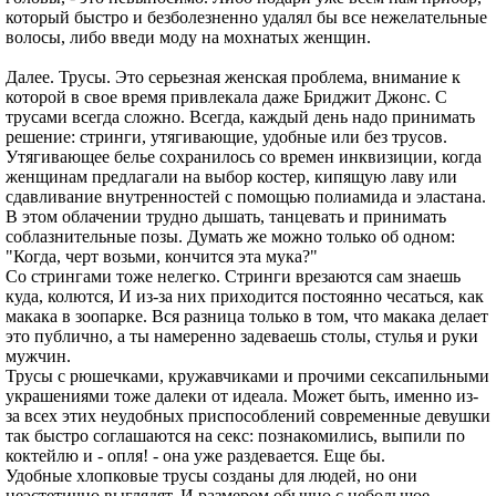
который быстро и безболезненно удалял бы все нежелательные
волосы, либо введи моду на мохнатых женщин.
Далее. Трусы. Это серьезная женская проблема, внимание к
которой в свое время привлекала даже Бриджит Джонс. С
трусами всегда сложно. Всегда, каждый день надо принимать
решение: стринги, утягивающие, удобные или без трусов.
Утягивающее белье сохранилось со времен инквизиции, когда
женщинам предлагали на выбор костер, кипящую лаву или
сдавливание внутренностей с помощью полиамида и эластана.
В этом облачении трудно дышать, танцевать и принимать
соблазнительные позы. Думать же можно только об одном:
"Когда, черт возьми, кончится эта мука?"
Со стрингами тоже нелегко. Стринги врезаются сам знаешь
куда, колются, И из-за них приходится постоянно чесаться, как
макака в зоопарке. Вся разница только в том, что макака делает
это публично, а ты намеренно задеваешь столы, стулья и руки
мужчин.
Трусы с рюшечками, кружавчиками и прочими сексапильными
украшениями тоже далеки от идеала. Может быть, именно из-
за всех этих неудобных приспособлений современные девушки
так быстро соглашаются на секс: познакомились, выпили по
коктейлю и - опля! - она уже раздевается. Еще бы.
Удобные хлопковые трусы созданы для людей, но они
неэстетично выглядят. И размером обычно с небольшое