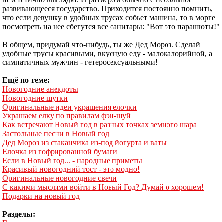
развивающееся государство. Приходится постоянно помнить,
что если девушку в удобных трусах собьет машина, то в морге
посмотреть на нее сбегутся все санитары: "Вот это парашюты!"
В общем, придумай что-нибудь, ты же Дед Мороз. Сделай
удобные трусы красивыми, вкусную еду - малокалорийной, а
симпатичных мужчин - гетеросексуальными!
Ещё по теме:
Новогодние анекдоты
Новогодние шутки
Оригинальные идеи украшения елочки
Украшаем елку по правилам фэн-шуй
Как встречают Новый год в разных точках земного шара
Застольные песни в Новый год
Дед Мороз из стаканчика из-под йогурта и ваты
Елочка из гофрированной бумаги
Если в Новый год... - народные приметы
Красивый новогодний тост - это модно!
Оригинальные новогодние свечи
С какими мыслями войти в Новый Год? Думай о хорошем!
Подарки на новый год
Разделы: