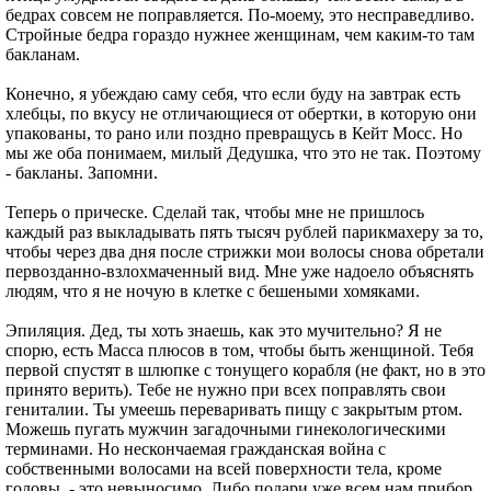
бедрах совсем не поправляется. По-моему, это несправедливо.
Стройные бедра гораздо нужнее женщинам, чем каким-то там
бакланам.
Конечно, я убеждаю саму себя, что если буду на завтрак есть
хлебцы, по вкусу не отличающиеся от обертки, в которую они
упакованы, то рано или поздно превращусь в Кейт Мосс. Но
мы же оба понимаем, милый Дедушка, что это не так. Поэтому
- бакланы. Запомни.
Теперь о прическе. Сделай так, чтобы мне не пришлось
каждый раз выкладывать пять тысяч рублей парикмахеру за то,
чтобы через два дня после стрижки мои волосы снова обретали
первозданно-взлохмаченный вид. Мне уже надоело объяснять
людям, что я не ночую в клетке с бешеными хомяками.
Эпиляция. Дед, ты хоть знаешь, как это мучительно? Я не
спорю, есть Масса плюсов в том, чтобы быть женщиной. Тебя
первой спустят в шлюпке с тонущего корабля (не факт, но в это
принято верить). Тебе не нужно при всех поправлять свои
гениталии. Ты умеешь переваривать пищу с закрытым ртом.
Можешь пугать мужчин загадочными гинекологическими
терминами. Но нескончаемая гражданская война с
собственными волосами на всей поверхности тела, кроме
головы, - это невыносимо. Либо подари уже всем нам прибор,