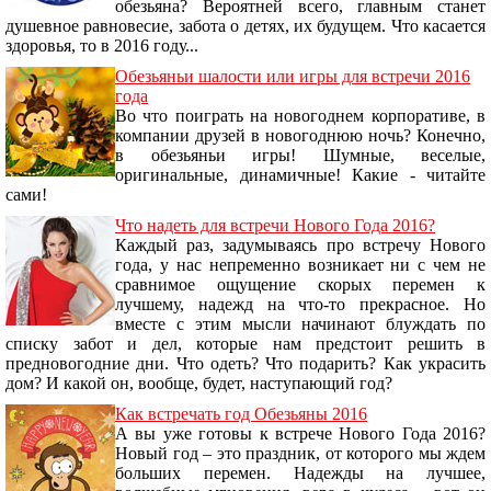
обезьяна? Вероятней всего, главным станет
душевное равновесие, забота о детях, их будущем. Что касается
здоровья, то в 2016 году...
Обезьяньи шалости или игры для встречи 2016
года
Во что поиграть на новогоднем корпоративе, в
компании друзей в новогоднюю ночь? Конечно,
в обезьяньи игры! Шумные, веселые,
оригинальные, динамичные! Какие - читайте
сами!
Что надеть для встречи Нового Года 2016?
Каждый раз, задумываясь про встречу Нового
года, у нас непременно возникает ни с чем не
сравнимое ощущение скорых перемен к
лучшему, надежд на что-то прекрасное. Но
вместе с этим мысли начинают блуждать по
списку забот и дел, которые нам предстоит решить в
предновогодние дни. Что одеть? Что подарить? Как украсить
дом? И какой он, вообще, будет, наступающий год?
Как встречать год Обезьяны 2016
А вы уже готовы к встрече Нового Года 2016?
Новый год – это праздник, от которого мы ждем
больших перемен. Надежды на лучшее,