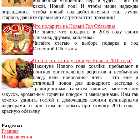
волшебные мгновения, вера в чудеса – вот он
какой, Новый год! И чтобы наши надежды
оправдались, чтобы новый год действительно стал лучше
старого, давайте правильно встретим этот праздник!
Что подарить на Новый Год Обезьяны
Не знаете что подарить в 2016 году своим
близким, друзьям, коллегам?
Читайте статью о выборе подарка в год
Огненной Обезьяны.
Что подать к столу в канун Нового 2016 года?
Накануне Нового года хозяйки пребывают в
поисках оригинальных рецептов и необычных
блюд, ведь новогодняя ночь – это еще и
отличный повод для шикарного застолья с
традиционным салатом оливье, множеством
закусок, ароматным горячим блюдом и мандаринами. Нам так
хочется удивить гостей и домочадцев своими кулинарными
шедеврами, и при этом не забыть про хозяйку 2016 года –
красную обезьяну.
Разделы:
Главная
Поздравления